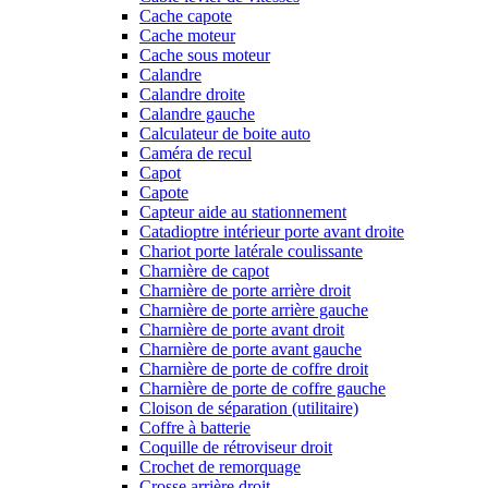
Cache capote
Cache moteur
Cache sous moteur
Calandre
Calandre droite
Calandre gauche
Calculateur de boite auto
Caméra de recul
Capot
Capote
Capteur aide au stationnement
Catadioptre intérieur porte avant droite
Chariot porte latérale coulissante
Charnière de capot
Charnière de porte arrière droit
Charnière de porte arrière gauche
Charnière de porte avant droit
Charnière de porte avant gauche
Charnière de porte de coffre droit
Charnière de porte de coffre gauche
Cloison de séparation (utilitaire)
Coffre à batterie
Coquille de rétroviseur droit
Crochet de remorquage
Crosse arrière droit