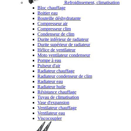
Refroidissement, climatisation
Bloc chauffage
Boitier eau
Bouteille déshydratante
Compresseur air
Compresseur clim
Condenseur de clim
Durite inférieur de radiateur
Durite supérieur de radiateur
Hélice de ventilateur
Moto ventilateur condenseur
Pompe à eau
Pulseur d'air
Radiateur chauffage
Radiateur condenseur de clim
Radiateur eau
Radiateur huile
Résistance chauffage
Tuyau de climatisation
Vase d'expansion
Ventilateur chauffage
Ventilateur eau
Viscocoupler