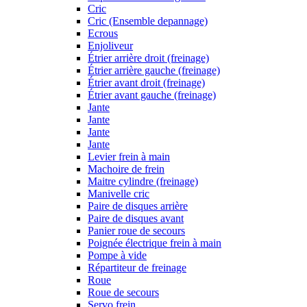
Cric
Cric (Ensemble depannage)
Ecrous
Enjoliveur
Étrier arrière droit (freinage)
Étrier arrière gauche (freinage)
Étrier avant droit (freinage)
Étrier avant gauche (freinage)
Jante
Jante
Jante
Jante
Levier frein à main
Machoire de frein
Maitre cylindre (freinage)
Manivelle cric
Paire de disques arrière
Paire de disques avant
Panier roue de secours
Poignée électrique frein à main
Pompe à vide
Répartiteur de freinage
Roue
Roue de secours
Servo frein