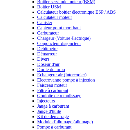
Boitier servitude moteur (BSM)
Boitier USM
Calculateur boitier électronique ESP / ABS
Calculateur moteur
Canister
Capteur point mort haut
Carburateur
Chargeur (Voiture électrique)
Conjoncteur disjoncteur
Debitmetre
Démarreur
Divers
Doseur d'air
Durite de turbo
Echangeur air (Intercooler)
Electrovanne pompe à injection
Faisceau moteur
Filtre à carburant
Goulotte de remplissage
Injecteurs
Jauge à carburant
Jauge d'huile
Kit de démarrage
Module d'allumage (allumage)
Pompe à carburant