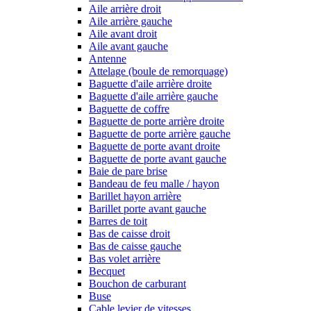
Aile arrière droit
Aile arrière gauche
Aile avant droit
Aile avant gauche
Antenne
Attelage (boule de remorquage)
Baguette d'aile arrière droite
Baguette d'aile arrière gauche
Baguette de coffre
Baguette de porte arrière droite
Baguette de porte arrière gauche
Baguette de porte avant droite
Baguette de porte avant gauche
Baie de pare brise
Bandeau de feu malle / hayon
Barillet hayon arrière
Barillet porte avant gauche
Barres de toit
Bas de caisse droit
Bas de caisse gauche
Bas volet arrière
Becquet
Bouchon de carburant
Buse
Cable levier de vitesses