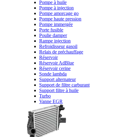
Pompe à huile
Pompe à injection
Pompe amorçage go
Pompe haute pression
Pompe immergée
Porte fusible
Poulie damper
Rampe injection
Refroidisseur gasoil
Relais de préchauffage
Réservoir
Réservoir AdBlue
Réservoir cerine
Sonde lambda
Support alternateur
Support de filtre carburant
Support filtre à huile
Turbo
Vanne EGR