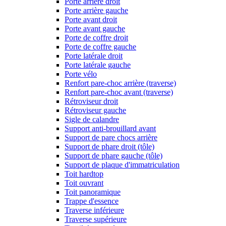
Porte arrière droit
Porte arrière gauche
Porte avant droit
Porte avant gauche
Porte de coffre droit
Porte de coffre gauche
Porte latérale droit
Porte latérale gauche
Porte vélo
Renfort pare-choc arrière (traverse)
Renfort pare-choc avant (traverse)
Rétroviseur droit
Rétroviseur gauche
Sigle de calandre
Support anti-brouillard avant
Support de pare chocs arrière
Support de phare droit (tôle)
Support de phare gauche (tôle)
Support de plaque d'immatriculation
Toit hardtop
Toit ouvrant
Toit panoramique
Trappe d'essence
Traverse inférieure
Traverse supérieure