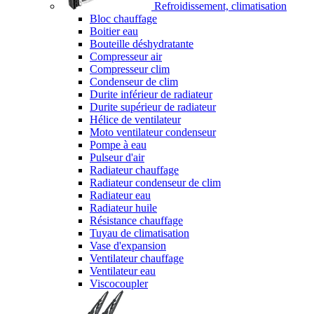
Refroidissement, climatisation
Bloc chauffage
Boitier eau
Bouteille déshydratante
Compresseur air
Compresseur clim
Condenseur de clim
Durite inférieur de radiateur
Durite supérieur de radiateur
Hélice de ventilateur
Moto ventilateur condenseur
Pompe à eau
Pulseur d'air
Radiateur chauffage
Radiateur condenseur de clim
Radiateur eau
Radiateur huile
Résistance chauffage
Tuyau de climatisation
Vase d'expansion
Ventilateur chauffage
Ventilateur eau
Viscocoupler