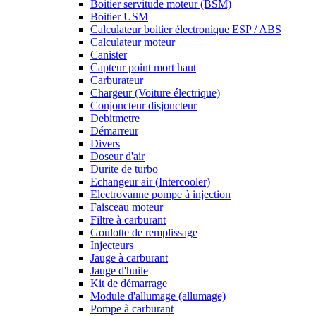
Boitier servitude moteur (BSM)
Boitier USM
Calculateur boitier électronique ESP / ABS
Calculateur moteur
Canister
Capteur point mort haut
Carburateur
Chargeur (Voiture électrique)
Conjoncteur disjoncteur
Debitmetre
Démarreur
Divers
Doseur d'air
Durite de turbo
Echangeur air (Intercooler)
Electrovanne pompe à injection
Faisceau moteur
Filtre à carburant
Goulotte de remplissage
Injecteurs
Jauge à carburant
Jauge d'huile
Kit de démarrage
Module d'allumage (allumage)
Pompe à carburant