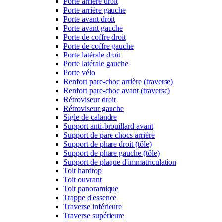
Porte arrière droit
Porte arrière gauche
Porte avant droit
Porte avant gauche
Porte de coffre droit
Porte de coffre gauche
Porte latérale droit
Porte latérale gauche
Porte vélo
Renfort pare-choc arrière (traverse)
Renfort pare-choc avant (traverse)
Rétroviseur droit
Rétroviseur gauche
Sigle de calandre
Support anti-brouillard avant
Support de pare chocs arrière
Support de phare droit (tôle)
Support de phare gauche (tôle)
Support de plaque d'immatriculation
Toit hardtop
Toit ouvrant
Toit panoramique
Trappe d'essence
Traverse inférieure
Traverse supérieure