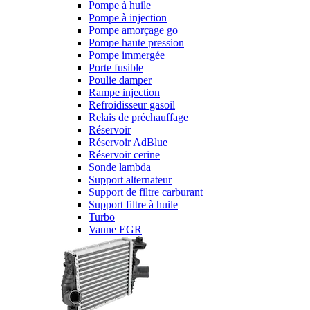
Pompe à huile
Pompe à injection
Pompe amorçage go
Pompe haute pression
Pompe immergée
Porte fusible
Poulie damper
Rampe injection
Refroidisseur gasoil
Relais de préchauffage
Réservoir
Réservoir AdBlue
Réservoir cerine
Sonde lambda
Support alternateur
Support de filtre carburant
Support filtre à huile
Turbo
Vanne EGR