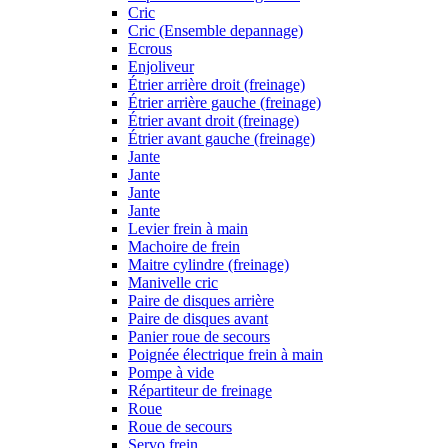
Cric
Cric (Ensemble depannage)
Ecrous
Enjoliveur
Étrier arrière droit (freinage)
Étrier arrière gauche (freinage)
Étrier avant droit (freinage)
Étrier avant gauche (freinage)
Jante
Jante
Jante
Jante
Levier frein à main
Machoire de frein
Maitre cylindre (freinage)
Manivelle cric
Paire de disques arrière
Paire de disques avant
Panier roue de secours
Poignée électrique frein à main
Pompe à vide
Répartiteur de freinage
Roue
Roue de secours
Servo frein