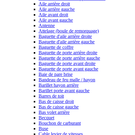
Aile arrière droit
Aile arrière gauche
Aile avant droit
Aile avant gauche
Antenne
Attelage (boule de remorquage)
Baguette d'aile arrière droite
Baguette d'aile arrière gauche
Baguette de coffre
Baguette de porte arrière droite
Baguette de porte arrière gauche
Baguette de porte avant droite
Baguette de porte avant gauche
Baie de pare brise
Bandeau de feu malle / hayon
Barillet hayon arrière
Barillet porte avant gauche
Barres de toit
Bas de caisse droit
Bas de caisse gauche
Bas volet arrière
Becquet
Bouchon de carburant
Buse
Cable levier de vitesses