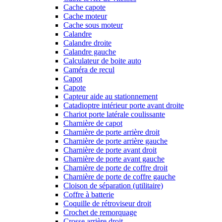
Cache capote
Cache moteur
Cache sous moteur
Calandre
Calandre droite
Calandre gauche
Calculateur de boite auto
Caméra de recul
Capot
Capote
Capteur aide au stationnement
Catadioptre intérieur porte avant droite
Chariot porte latérale coulissante
Charnière de capot
Charnière de porte arrière droit
Charnière de porte arrière gauche
Charnière de porte avant droit
Charnière de porte avant gauche
Charnière de porte de coffre droit
Charnière de porte de coffre gauche
Cloison de séparation (utilitaire)
Coffre à batterie
Coquille de rétroviseur droit
Crochet de remorquage
Crosse arrière droit