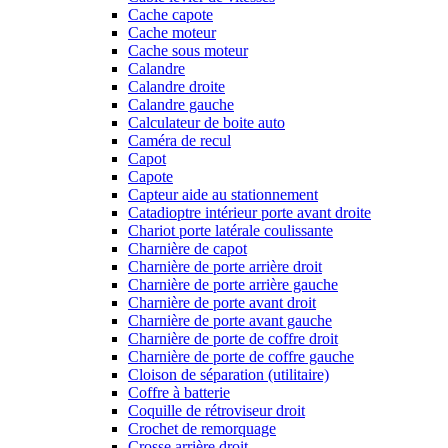
Cache capote
Cache moteur
Cache sous moteur
Calandre
Calandre droite
Calandre gauche
Calculateur de boite auto
Caméra de recul
Capot
Capote
Capteur aide au stationnement
Catadioptre intérieur porte avant droite
Chariot porte latérale coulissante
Charnière de capot
Charnière de porte arrière droit
Charnière de porte arrière gauche
Charnière de porte avant droit
Charnière de porte avant gauche
Charnière de porte de coffre droit
Charnière de porte de coffre gauche
Cloison de séparation (utilitaire)
Coffre à batterie
Coquille de rétroviseur droit
Crochet de remorquage
Crosse arrière droit