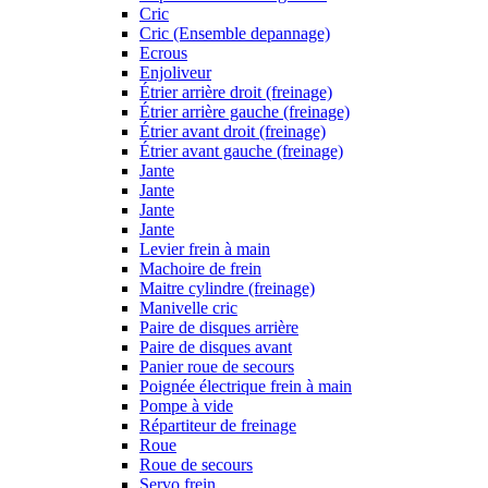
Cric
Cric (Ensemble depannage)
Ecrous
Enjoliveur
Étrier arrière droit (freinage)
Étrier arrière gauche (freinage)
Étrier avant droit (freinage)
Étrier avant gauche (freinage)
Jante
Jante
Jante
Jante
Levier frein à main
Machoire de frein
Maitre cylindre (freinage)
Manivelle cric
Paire de disques arrière
Paire de disques avant
Panier roue de secours
Poignée électrique frein à main
Pompe à vide
Répartiteur de freinage
Roue
Roue de secours
Servo frein