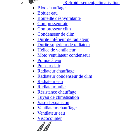
Refroidissement, climatisation
Bloc chauffage
Boitier eau
Bouteille déshydratante
Compresseur air
Compresseur clim
Condenseur de clim
Durite inférieur de radiateur
Durite supérieur de radiateur
Hélice de ventilateur
Moto ventilateur condenseur
Pompe à eau
Pulseur d'air
Radiateur chauffage
Radiateur condenseur de clim
Radiateur eau
Radiateur huile
Résistance chauffage
Tuyau de climatisation
Vase d'expansion
Ventilateur chauffage
Ventilateur eau
Viscocoupler