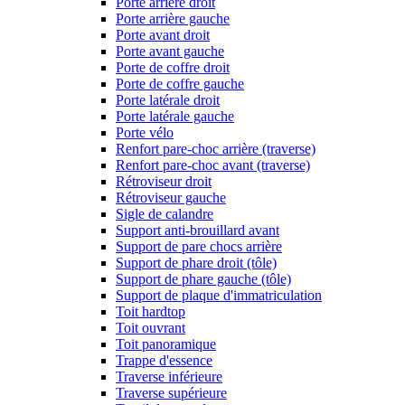
Porte arrière droit
Porte arrière gauche
Porte avant droit
Porte avant gauche
Porte de coffre droit
Porte de coffre gauche
Porte latérale droit
Porte latérale gauche
Porte vélo
Renfort pare-choc arrière (traverse)
Renfort pare-choc avant (traverse)
Rétroviseur droit
Rétroviseur gauche
Sigle de calandre
Support anti-brouillard avant
Support de pare chocs arrière
Support de phare droit (tôle)
Support de phare gauche (tôle)
Support de plaque d'immatriculation
Toit hardtop
Toit ouvrant
Toit panoramique
Trappe d'essence
Traverse inférieure
Traverse supérieure