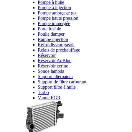
Pompe à huile
Pompe à injection
Pompe amorçage go
Pompe haute pression
Pompe immergée
Porte fusible
Poulie damper
Rampe injection
Refroidisseur gasoil
Relais de préchauffage
Réservoir
Réservoir AdBlue
Réservoir cerine
Sonde lambda
Support alternateur
Support de filtre carburant
Support filtre à huile
Turbo
Vanne EGR