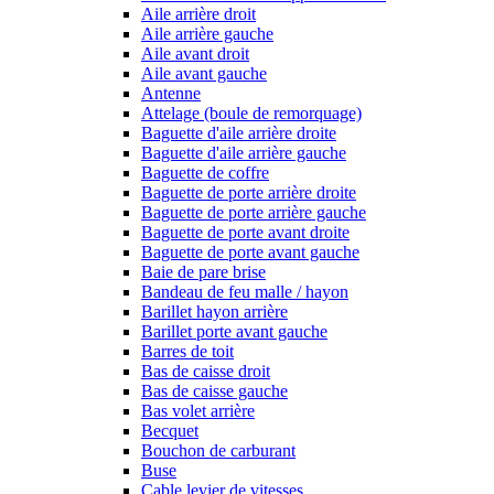
Aile arrière droit
Aile arrière gauche
Aile avant droit
Aile avant gauche
Antenne
Attelage (boule de remorquage)
Baguette d'aile arrière droite
Baguette d'aile arrière gauche
Baguette de coffre
Baguette de porte arrière droite
Baguette de porte arrière gauche
Baguette de porte avant droite
Baguette de porte avant gauche
Baie de pare brise
Bandeau de feu malle / hayon
Barillet hayon arrière
Barillet porte avant gauche
Barres de toit
Bas de caisse droit
Bas de caisse gauche
Bas volet arrière
Becquet
Bouchon de carburant
Buse
Cable levier de vitesses