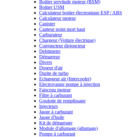
Boitier servitude moteur (BSM)
Boitier USM
Calculateur boitier électronique ESP / ABS
Calculateur moteur
Canister
Capteur point mort haut
Carburateur
Chargeur (Voiture électrique)
Conjoncteur disjoncteur
Debitmetre
Démarreur
Divers
Doseur d'air
Durite de turbo
Echangeur air (Intercooler)
Electrovanne pompe à injection
Faisceau moteur
Filtre à carburant
Goulotte de remplissage
Injecteurs
Jauge à carburant
Jauge d'huile
Kit de démarrage
Module d'allumage (allumage)
Pompe à carburant