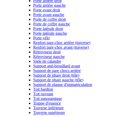
Porte arrière droit
Porte arrière gauche
Porte avant droit
Porte avant gauche
Porte de coffre droit
Porte de coffre gauche
Porte latérale droit
Porte latérale gauche
Porte vélo
Renfort pare-choc arrière (traverse)
Renfort pare-choc avant (traverse)
Rétroviseur droit
Rétroviseur gauche
Sigle de calandre
Support anti-brouillard avant
Support de pare chocs arrière
Support de phare droit (tôle)
Support de phare gauche (tôle)
Support de plaque d'immatriculation
Toit hardtop
Toit ouvrant
Toit panoramique
Trappe d'essence
Traverse inférieure
Traverse supérieure