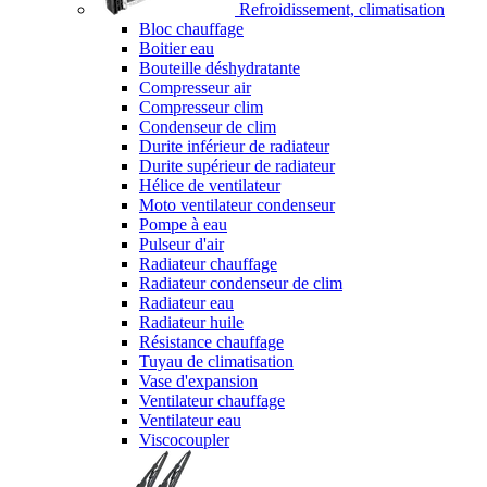
Refroidissement, climatisation
Bloc chauffage
Boitier eau
Bouteille déshydratante
Compresseur air
Compresseur clim
Condenseur de clim
Durite inférieur de radiateur
Durite supérieur de radiateur
Hélice de ventilateur
Moto ventilateur condenseur
Pompe à eau
Pulseur d'air
Radiateur chauffage
Radiateur condenseur de clim
Radiateur eau
Radiateur huile
Résistance chauffage
Tuyau de climatisation
Vase d'expansion
Ventilateur chauffage
Ventilateur eau
Viscocoupler