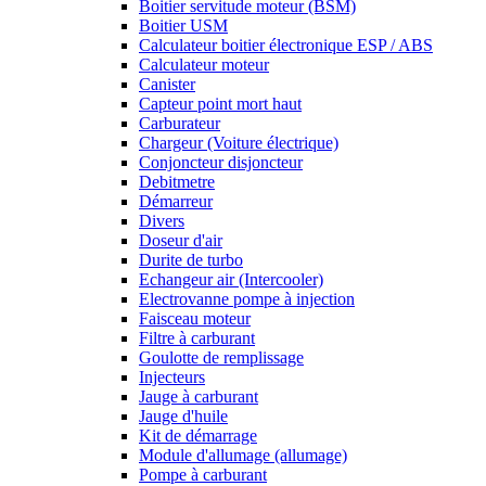
Boitier servitude moteur (BSM)
Boitier USM
Calculateur boitier électronique ESP / ABS
Calculateur moteur
Canister
Capteur point mort haut
Carburateur
Chargeur (Voiture électrique)
Conjoncteur disjoncteur
Debitmetre
Démarreur
Divers
Doseur d'air
Durite de turbo
Echangeur air (Intercooler)
Electrovanne pompe à injection
Faisceau moteur
Filtre à carburant
Goulotte de remplissage
Injecteurs
Jauge à carburant
Jauge d'huile
Kit de démarrage
Module d'allumage (allumage)
Pompe à carburant