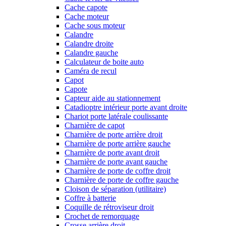
Cache capote
Cache moteur
Cache sous moteur
Calandre
Calandre droite
Calandre gauche
Calculateur de boite auto
Caméra de recul
Capot
Capote
Capteur aide au stationnement
Catadioptre intérieur porte avant droite
Chariot porte latérale coulissante
Charnière de capot
Charnière de porte arrière droit
Charnière de porte arrière gauche
Charnière de porte avant droit
Charnière de porte avant gauche
Charnière de porte de coffre droit
Charnière de porte de coffre gauche
Cloison de séparation (utilitaire)
Coffre à batterie
Coquille de rétroviseur droit
Crochet de remorquage
Crosse arrière droit