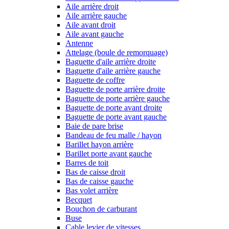
Aile arrière droit
Aile arrière gauche
Aile avant droit
Aile avant gauche
Antenne
Attelage (boule de remorquage)
Baguette d'aile arrière droite
Baguette d'aile arrière gauche
Baguette de coffre
Baguette de porte arrière droite
Baguette de porte arrière gauche
Baguette de porte avant droite
Baguette de porte avant gauche
Baie de pare brise
Bandeau de feu malle / hayon
Barillet hayon arrière
Barillet porte avant gauche
Barres de toit
Bas de caisse droit
Bas de caisse gauche
Bas volet arrière
Becquet
Bouchon de carburant
Buse
Cable levier de vitesses