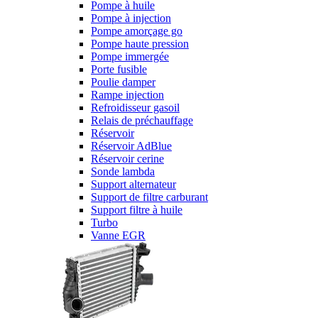
Pompe à huile
Pompe à injection
Pompe amorçage go
Pompe haute pression
Pompe immergée
Porte fusible
Poulie damper
Rampe injection
Refroidisseur gasoil
Relais de préchauffage
Réservoir
Réservoir AdBlue
Réservoir cerine
Sonde lambda
Support alternateur
Support de filtre carburant
Support filtre à huile
Turbo
Vanne EGR