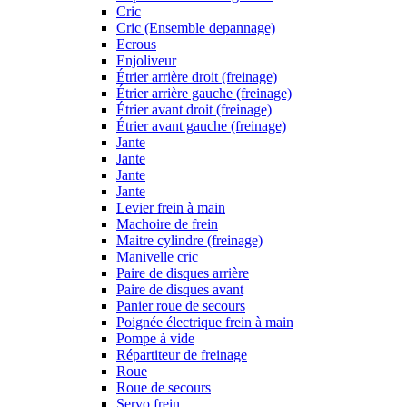
Cric
Cric (Ensemble depannage)
Ecrous
Enjoliveur
Étrier arrière droit (freinage)
Étrier arrière gauche (freinage)
Étrier avant droit (freinage)
Étrier avant gauche (freinage)
Jante
Jante
Jante
Jante
Levier frein à main
Machoire de frein
Maitre cylindre (freinage)
Manivelle cric
Paire de disques arrière
Paire de disques avant
Panier roue de secours
Poignée électrique frein à main
Pompe à vide
Répartiteur de freinage
Roue
Roue de secours
Servo frein