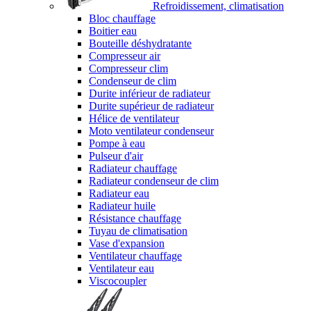
Refroidissement, climatisation
Bloc chauffage
Boitier eau
Bouteille déshydratante
Compresseur air
Compresseur clim
Condenseur de clim
Durite inférieur de radiateur
Durite supérieur de radiateur
Hélice de ventilateur
Moto ventilateur condenseur
Pompe à eau
Pulseur d'air
Radiateur chauffage
Radiateur condenseur de clim
Radiateur eau
Radiateur huile
Résistance chauffage
Tuyau de climatisation
Vase d'expansion
Ventilateur chauffage
Ventilateur eau
Viscocoupler