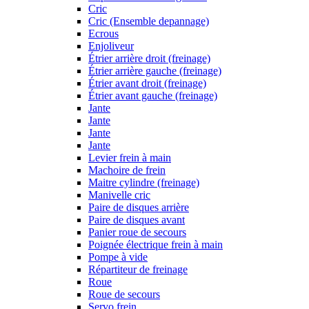
Cric
Cric (Ensemble depannage)
Ecrous
Enjoliveur
Étrier arrière droit (freinage)
Étrier arrière gauche (freinage)
Étrier avant droit (freinage)
Étrier avant gauche (freinage)
Jante
Jante
Jante
Jante
Levier frein à main
Machoire de frein
Maitre cylindre (freinage)
Manivelle cric
Paire de disques arrière
Paire de disques avant
Panier roue de secours
Poignée électrique frein à main
Pompe à vide
Répartiteur de freinage
Roue
Roue de secours
Servo frein