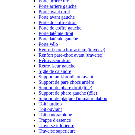
Porte arrière droit
Porte arrière gauche
Porte avant droit
Porte avant gauche
Porte de coffre droit
Porte de coffre gauche
Porte latérale droit
Porte latérale gauche
Porte vélo
Renfort pare-choc arrière (traverse)
Renfort pare-choc avant (traverse)
Rétroviseur droit
Rétroviseur gauche
Sigle de calandre
Support anti-brouillard avant
Support de pare chocs arrière
Support de phare droit (tôle)
Support de phare gauche (tôle)
Support de plaque d'immatriculation
Toit hardtop
Toit ouvrant
Toit panoramique
Trappe d'essence
Traverse inférieure
Traverse supérieure