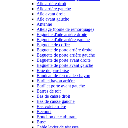
Aile arrière droit
Aile arrière gauche
Aile avant droit
Aile avant gauche
Antenne
Attelage (boule de remorquage)
Baguette d'aile arrière droite
Baguette d'aile arrière gauche
Baguette de coffre
Baguette de porte arrière droite
Baguette de porte arrière gauche
Baguette de porte avant droite
Baguette de porte avant gauche
Baie de pare brise
Bandeau de feu malle / hayon
Barillet hayon arrière
Barillet porte avant gauche
Barres de toit
Bas de caisse droit
Bas de caisse gauche
Bas volet arrière
Becquet
Bouchon de carburant
Buse
Cable levier de vitesses