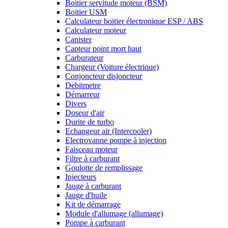
Boitier servitude moteur (BSM)
Boitier USM
Calculateur boitier électronique ESP / ABS
Calculateur moteur
Canister
Capteur point mort haut
Carburateur
Chargeur (Voiture électrique)
Conjoncteur disjoncteur
Debitmetre
Démarreur
Divers
Doseur d'air
Durite de turbo
Echangeur air (Intercooler)
Electrovanne pompe à injection
Faisceau moteur
Filtre à carburant
Goulotte de remplissage
Injecteurs
Jauge à carburant
Jauge d'huile
Kit de démarrage
Module d'allumage (allumage)
Pompe à carburant