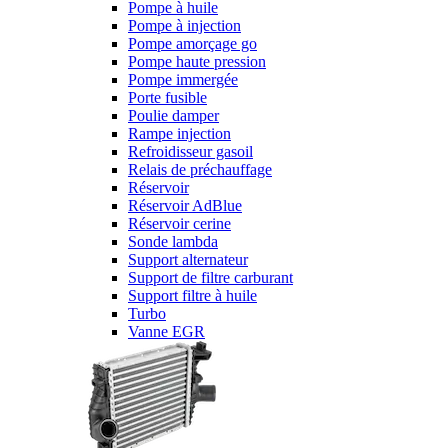
Pompe à huile
Pompe à injection
Pompe amorçage go
Pompe haute pression
Pompe immergée
Porte fusible
Poulie damper
Rampe injection
Refroidisseur gasoil
Relais de préchauffage
Réservoir
Réservoir AdBlue
Réservoir cerine
Sonde lambda
Support alternateur
Support de filtre carburant
Support filtre à huile
Turbo
Vanne EGR