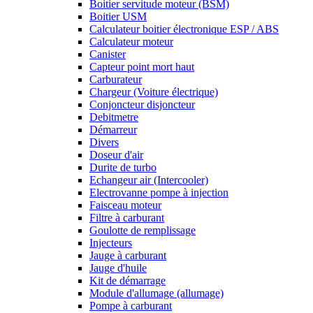
Boitier servitude moteur (BSM)
Boitier USM
Calculateur boitier électronique ESP / ABS
Calculateur moteur
Canister
Capteur point mort haut
Carburateur
Chargeur (Voiture électrique)
Conjoncteur disjoncteur
Debitmetre
Démarreur
Divers
Doseur d'air
Durite de turbo
Echangeur air (Intercooler)
Electrovanne pompe à injection
Faisceau moteur
Filtre à carburant
Goulotte de remplissage
Injecteurs
Jauge à carburant
Jauge d'huile
Kit de démarrage
Module d'allumage (allumage)
Pompe à carburant