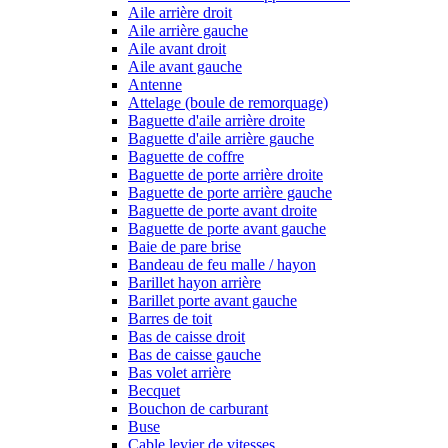
Aile arrière droit
Aile arrière gauche
Aile avant droit
Aile avant gauche
Antenne
Attelage (boule de remorquage)
Baguette d'aile arrière droite
Baguette d'aile arrière gauche
Baguette de coffre
Baguette de porte arrière droite
Baguette de porte arrière gauche
Baguette de porte avant droite
Baguette de porte avant gauche
Baie de pare brise
Bandeau de feu malle / hayon
Barillet hayon arrière
Barillet porte avant gauche
Barres de toit
Bas de caisse droit
Bas de caisse gauche
Bas volet arrière
Becquet
Bouchon de carburant
Buse
Cable levier de vitesses