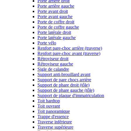
Porte arrière droit
Porte arrière gauche
Porte avant droit
Porte avant gauche
Porte de coffre droit
Porte de coffre gauche
Porte latérale droit
Porte latérale gauche
Porte vélo
Renfort pare-choc arrière (traverse)
Renfort pare-choc avant (traverse)
Rétroviseur droit
Rétroviseur gauche
Sigle de calandre
Support anti-brouillard avant
Support de pare chocs arrière
Support de phare droit (tôle)
Support de phare gauche (tôle)
Support de plaque d'immatriculation
Toit hardtop
Toit ouvrant
Toit panoramique
Trappe d'essence
Traverse inférieure
Traverse supérieure