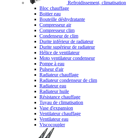
Refroidissement, climatisation
Bloc chauffage
Boitier eau
Bouteille déshydratante
Compresseur air
Compresseur clim
Condenseur de clim
Durite inférieur de radiateur
Durite supérieur de radiateur
Hélice de ventilateur
Moto ventilateur condenseur
Pompe à eau
Pulseur d'air
Radiateur chauffage
Radiateur condenseur de clim
Radiateur eau
Radiateur huile
Résistance chauffage
Tuyau de climatisation
Vase d'expansion
Ventilateur chauffage
Ventilateur eau
Viscocoupler