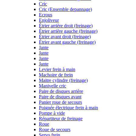
Cric
Cric (Ensemble depannage)
Ecrous
Enjoliveur
Étrier arrière droit (freinage)
Étrier arrière gauche (freinage)
Étrier avant droit (freinage)
Étrier avant gauche (freinage)
Jante
Jante
Jante
Jante
Levier frein à main
Machoire de frein
Maitre cylindre (freinage)
Manivelle cric
Paire de disques arrière
Paire de disques avant
Panier roue de secours
Poignée électrique frein à main
Pompe à vide
Répartiteur de freinage
Roue
Roue de secours
Servo frein