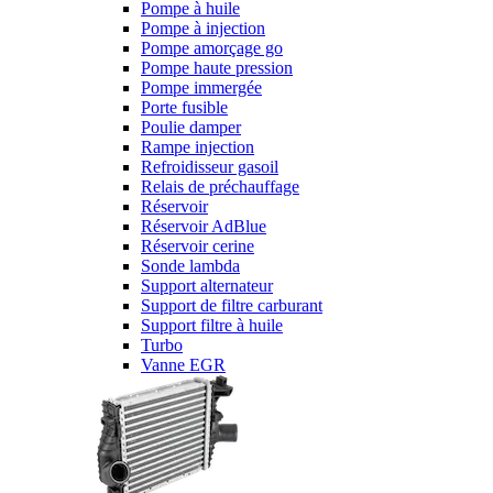
Pompe à huile
Pompe à injection
Pompe amorçage go
Pompe haute pression
Pompe immergée
Porte fusible
Poulie damper
Rampe injection
Refroidisseur gasoil
Relais de préchauffage
Réservoir
Réservoir AdBlue
Réservoir cerine
Sonde lambda
Support alternateur
Support de filtre carburant
Support filtre à huile
Turbo
Vanne EGR