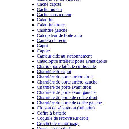
Cache capote
Cache moteur
Cache sous moteur
Calandre
Calandre droite
Calandre gauche
Calculateur de boite auto
Caméra de recul
Capot
Capote
Capteur aide au stationnement
Catadioptre intérieur porte avant droite
Chariot porte latérale coulissante
Charnière de capot
Charnière de porte arrière droit
Charnière de porte arrière gauche
Charnière de porte avant droit
Charnière de porte avant gauche
Charnière de porte de coffre droit
Charnière de porte de coffre gauche
Cloison de séparation (utilitaire)
Coffre à batterie
Coquille de rétroviseur droit
Crochet de remorquage
Crosse arrière droit