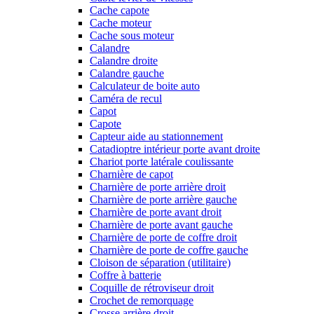
Cache capote
Cache moteur
Cache sous moteur
Calandre
Calandre droite
Calandre gauche
Calculateur de boite auto
Caméra de recul
Capot
Capote
Capteur aide au stationnement
Catadioptre intérieur porte avant droite
Chariot porte latérale coulissante
Charnière de capot
Charnière de porte arrière droit
Charnière de porte arrière gauche
Charnière de porte avant droit
Charnière de porte avant gauche
Charnière de porte de coffre droit
Charnière de porte de coffre gauche
Cloison de séparation (utilitaire)
Coffre à batterie
Coquille de rétroviseur droit
Crochet de remorquage
Crosse arrière droit