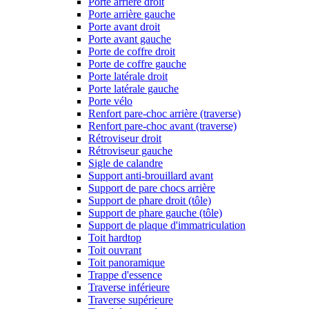
Porte arrière droit
Porte arrière gauche
Porte avant droit
Porte avant gauche
Porte de coffre droit
Porte de coffre gauche
Porte latérale droit
Porte latérale gauche
Porte vélo
Renfort pare-choc arrière (traverse)
Renfort pare-choc avant (traverse)
Rétroviseur droit
Rétroviseur gauche
Sigle de calandre
Support anti-brouillard avant
Support de pare chocs arrière
Support de phare droit (tôle)
Support de phare gauche (tôle)
Support de plaque d'immatriculation
Toit hardtop
Toit ouvrant
Toit panoramique
Trappe d'essence
Traverse inférieure
Traverse supérieure