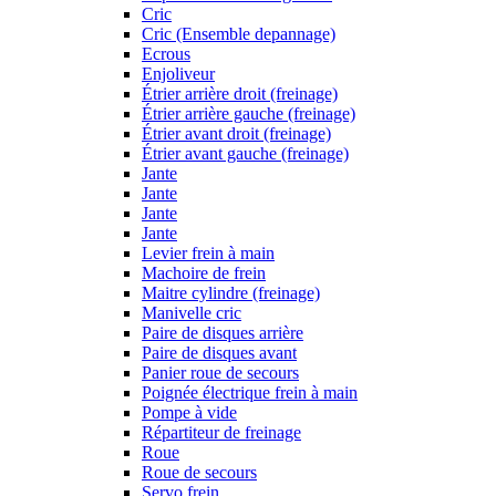
Cric
Cric (Ensemble depannage)
Ecrous
Enjoliveur
Étrier arrière droit (freinage)
Étrier arrière gauche (freinage)
Étrier avant droit (freinage)
Étrier avant gauche (freinage)
Jante
Jante
Jante
Jante
Levier frein à main
Machoire de frein
Maitre cylindre (freinage)
Manivelle cric
Paire de disques arrière
Paire de disques avant
Panier roue de secours
Poignée électrique frein à main
Pompe à vide
Répartiteur de freinage
Roue
Roue de secours
Servo frein