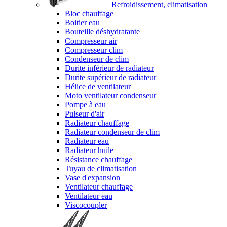
Refroidissement, climatisation
Bloc chauffage
Boitier eau
Bouteille déshydratante
Compresseur air
Compresseur clim
Condenseur de clim
Durite inférieur de radiateur
Durite supérieur de radiateur
Hélice de ventilateur
Moto ventilateur condenseur
Pompe à eau
Pulseur d'air
Radiateur chauffage
Radiateur condenseur de clim
Radiateur eau
Radiateur huile
Résistance chauffage
Tuyau de climatisation
Vase d'expansion
Ventilateur chauffage
Ventilateur eau
Viscocoupler