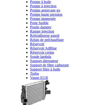
Pompe à huile
Pompe à injection
Pompe amorçage go
Pompe haute pression
Pompe immergée
Porte fusible
Poulie damper
Rampe injection
Refroidisseur gasoil
Relais de préchauffage
Réservoir
Réservoir AdBlue
Réservoir cerine
Sonde lambda
Support alternateur
Support de filtre carburant
Support filtre à huile
Turbo
Vanne EGR