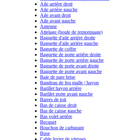
Aile arrière droit
Aile arrière gauche
Aile avant droit
Aile avant gauche
Antenne
Attelage (boule de remorquage)
Baguette d'aile arrière droite
Baguette d'aile arrière gauche
Baguette de coffre
Baguette de porte arrière droite
Baguette de porte arrière gauche
Baguette de porte avant droite
Baguette de porte avant gauche
Baie de pare brise
Bandeau de feu malle / hayon
Barillet hayon arrière
Barillet porte avant gauche
Barres de toit
Bas de caisse droit
Bas de caisse gauche
Bas volet arrière
Becquet
Bouchon de carburant
Buse
Cable levier de vitesses