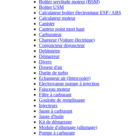
Boitier servitude moteur (BSM)
Boitier USM
Calculateur boitier électronique ESP / ABS
Calculateur moteur
Canister
Capteur point mort haut
Carburateur
Chargeur (Voiture électrique)
Conjoncteur disjoncteur
Debitmetre
Démarreur
Divers
Doseur d'air
Durite de turbo
Echangeur air (Intercooler)
Electrovanne pompe à injection
Faisceau moteur
Filtre à carburant
Goulotte de remplissage
Injecteurs
Jauge à carburant
Jauge d'huile
Kit de démarrage
Module d'allumage (allumage)
Pompe à carburant