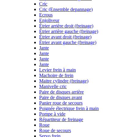
Cric
Cric (Ensemble depannage)
Ecrous
Enjoliveur
Étrier arrière droit (freinage)
Étrier arrière gauche (freinage)
Étrier avant droit (freinage)
Étrier avant gauche (freinage)
Jante
Jante
Jante
Jante
Levier frein à main
Machoire de frein
Maitre cylindre (freinage)
Manivelle cric
Paire de disques arrière
Paire de disques avant
Panier roue de secours
Poignée électrique frein à main
Pompe à vide
Répartiteur de freinage
Roue
Roue de secours
Servo frein