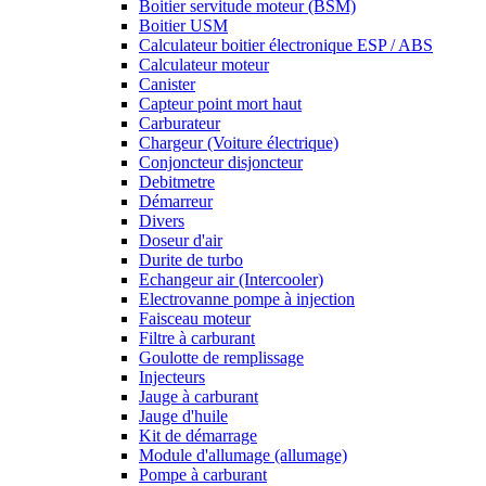
Boitier servitude moteur (BSM)
Boitier USM
Calculateur boitier électronique ESP / ABS
Calculateur moteur
Canister
Capteur point mort haut
Carburateur
Chargeur (Voiture électrique)
Conjoncteur disjoncteur
Debitmetre
Démarreur
Divers
Doseur d'air
Durite de turbo
Echangeur air (Intercooler)
Electrovanne pompe à injection
Faisceau moteur
Filtre à carburant
Goulotte de remplissage
Injecteurs
Jauge à carburant
Jauge d'huile
Kit de démarrage
Module d'allumage (allumage)
Pompe à carburant