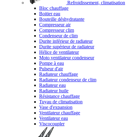
Refroidissement, climatisation
Bloc chauffage
Boitier eau
Bouteille déshydratante
Compresseur air
Compresseur clim
Condenseur de clim
Durite inférieur de radiateur
Durite supérieur de radiateur
Hélice de ventilateur
Moto ventilateur condenseur
Pompe à eau
Pulseur d'air
Radiateur chauffage
Radiateur condenseur de clim
Radiateur eau
Radiateur huile
Résistance chauffage
Tuyau de climatisation
Vase d'expansion
Ventilateur chauffage
Ventilateur eau
Viscocoupler