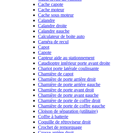
Cache capote
Cache moteur
Cache sous moteur
Calandre
Calandre droite
Calandre gauche
Calculateur de boite auto
Caméra de recul
Capot
Capote
Capteur aide au stationnement
Catadioptre intérieur porte avant droite
Chariot porte latérale coulissante
Charnière de capot
Charnière de porte arrière droit
Charnière de porte arrière gauche
Charnière de porte avant droit
Charnière de porte avant gauche
Charnière de porte de coffre droit
Charnière de porte de coffre gauche
Cloison de séparation (utilitaire)
Coffre à batterie
Coquille de rétroviseur droit
Crochet de remorquage
Crosse arrière droit