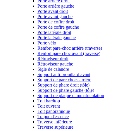
Porte arrière droit
Porte arrière gauche
Porte avant droit
Porte avant gauche
Porte de coffre droit
Porte de coffre gauche
Porte latérale droit
Porte latérale gauche
Porte vélo
Renfort pare-choc arrière (traverse)
Renfort pare-choc avant (traverse)
Rétroviseur droit
Rétroviseur gauche
Sigle de calandre
Support anti-brouillard avant
Support de pare chocs arrière
Support de phare droit (tôle)
Support de phare gauche (tôle)
Support de plaque d'immatriculation
Toit hardtop
Toit ouvrant
Toit panoramique
Trappe d'essence
Traverse inférieure
Traverse supérieure