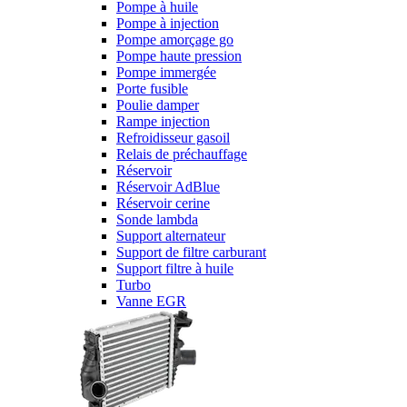
Pompe à huile
Pompe à injection
Pompe amorçage go
Pompe haute pression
Pompe immergée
Porte fusible
Poulie damper
Rampe injection
Refroidisseur gasoil
Relais de préchauffage
Réservoir
Réservoir AdBlue
Réservoir cerine
Sonde lambda
Support alternateur
Support de filtre carburant
Support filtre à huile
Turbo
Vanne EGR