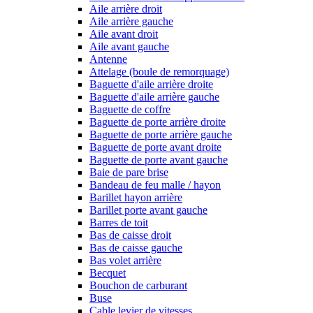
Aile arrière droit
Aile arrière gauche
Aile avant droit
Aile avant gauche
Antenne
Attelage (boule de remorquage)
Baguette d'aile arrière droite
Baguette d'aile arrière gauche
Baguette de coffre
Baguette de porte arrière droite
Baguette de porte arrière gauche
Baguette de porte avant droite
Baguette de porte avant gauche
Baie de pare brise
Bandeau de feu malle / hayon
Barillet hayon arrière
Barillet porte avant gauche
Barres de toit
Bas de caisse droit
Bas de caisse gauche
Bas volet arrière
Becquet
Bouchon de carburant
Buse
Cable levier de vitesses