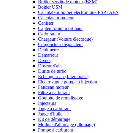
Boitier servitude moteur (BSM)
Boitier USM
Calculateur boitier électronique ESP / ABS
Calculateur moteur
Canister
Capteur point mort haut
Carburateur
Chargeur (Voiture électrique)
Conjoncteur disjoncteur
Debitmetre
Démarreur
Divers
Doseur d'air
Durite de turbo
Echangeur air (Intercooler)
Electrovanne pompe à injection
Faisceau moteur
Filtre à carburant
Goulotte de remplissage
Injecteurs
Jauge à carburant
Jauge d'huile
Kit de démarrage
Module d'allumage (allumage)
Pompe à carburant