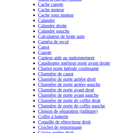
Cache capote
Cache moteur
Cache sous moteur
Calandre
Calandre droite
Calandre gauche
Calculateur de boite auto
Caméra de recul
Capot
Capote
Capteur aide au stationnement
Catadioptre intérieur porte avant droite
Chariot porte latérale coulissante
Charnière de capot
Charnière de porte arrière droit
Charnière de porte arrière gauche
Charnière de porte avant droit
Charnière de porte avant gauche
Charnière de porte de coffre droit
Charnière de porte de coffre gauche
Cloison de séparation (utilitaire)
Coffre à batterie
Coquille de rétroviseur droit
Crochet de remorquage
Crosse arrière droit