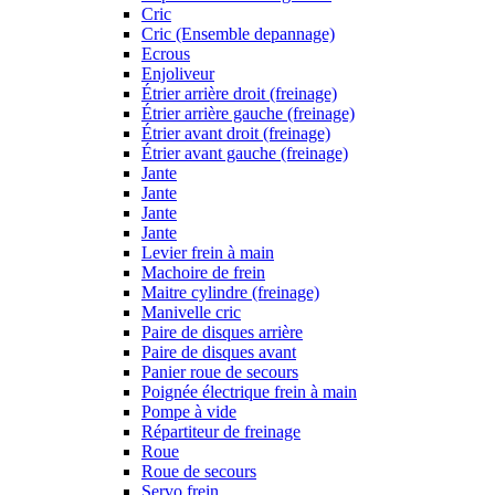
Cric
Cric (Ensemble depannage)
Ecrous
Enjoliveur
Étrier arrière droit (freinage)
Étrier arrière gauche (freinage)
Étrier avant droit (freinage)
Étrier avant gauche (freinage)
Jante
Jante
Jante
Jante
Levier frein à main
Machoire de frein
Maitre cylindre (freinage)
Manivelle cric
Paire de disques arrière
Paire de disques avant
Panier roue de secours
Poignée électrique frein à main
Pompe à vide
Répartiteur de freinage
Roue
Roue de secours
Servo frein