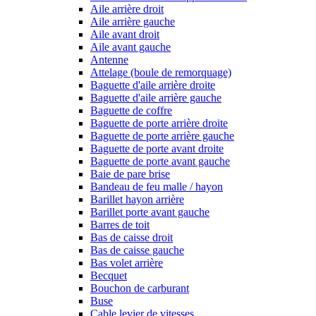
Aile arrière droit
Aile arrière gauche
Aile avant droit
Aile avant gauche
Antenne
Attelage (boule de remorquage)
Baguette d'aile arrière droite
Baguette d'aile arrière gauche
Baguette de coffre
Baguette de porte arrière droite
Baguette de porte arrière gauche
Baguette de porte avant droite
Baguette de porte avant gauche
Baie de pare brise
Bandeau de feu malle / hayon
Barillet hayon arrière
Barillet porte avant gauche
Barres de toit
Bas de caisse droit
Bas de caisse gauche
Bas volet arrière
Becquet
Bouchon de carburant
Buse
Cable levier de vitesses