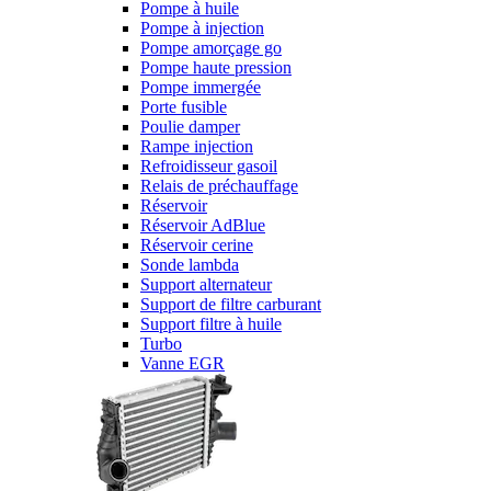
Pompe à huile
Pompe à injection
Pompe amorçage go
Pompe haute pression
Pompe immergée
Porte fusible
Poulie damper
Rampe injection
Refroidisseur gasoil
Relais de préchauffage
Réservoir
Réservoir AdBlue
Réservoir cerine
Sonde lambda
Support alternateur
Support de filtre carburant
Support filtre à huile
Turbo
Vanne EGR