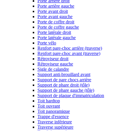
Porte arrière droit
Porte arrière gauche
Porte avant droit
Porte avant gauche
Porte de coffre droit
Porte de coffre gauche
Porte latérale droit
Porte latérale gauche
Porte vélo
Renfort pare-choc arrière (traverse)
Renfort pare-choc avant (traverse)
Rétroviseur droit
Rétroviseur gauche
Sigle de calandre
Support anti-brouillard avant
Support de pare chocs arrière
Support de phare droit (tôle)
Support de phare gauche (tôle)
Support de plaque d'immatriculation
Toit hardtop
Toit ouvrant
Toit panoramique
Trappe d'essence
Traverse inférieure
Traverse supérieure