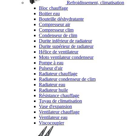
Refroidissement, climatisation
Bloc chauffage
Boitier eau
Bouteille déshydratante
Compresseur air
Compresseur clim
Condenseur de clim
Durite inférieur de radiateur
Durite supérieur de radiateur
Hélice de ventilateur
Moto ventilateur condenseur
Pompe à eau
Pulseur d'air
Radiateur chauffage
Radiateur condenseur de clim
Radiateur eau
Radiateur huile
Résistance chauffage
Tuyau de climatisation
Vase d'expansion
Ventilateur chauffage
Ventilateur eau
Viscocoupler