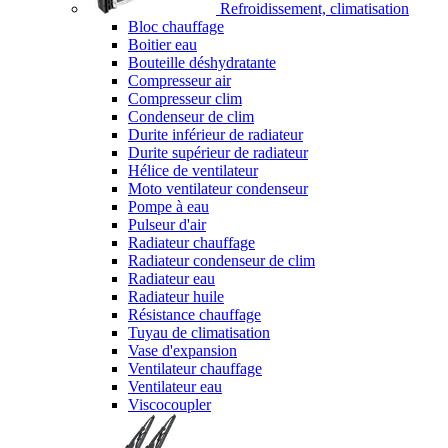
Refroidissement, climatisation
Bloc chauffage
Boitier eau
Bouteille déshydratante
Compresseur air
Compresseur clim
Condenseur de clim
Durite inférieur de radiateur
Durite supérieur de radiateur
Hélice de ventilateur
Moto ventilateur condenseur
Pompe à eau
Pulseur d'air
Radiateur chauffage
Radiateur condenseur de clim
Radiateur eau
Radiateur huile
Résistance chauffage
Tuyau de climatisation
Vase d'expansion
Ventilateur chauffage
Ventilateur eau
Viscocoupler