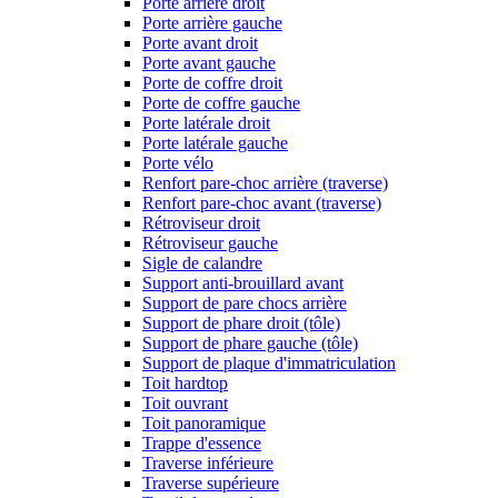
Porte arrière droit
Porte arrière gauche
Porte avant droit
Porte avant gauche
Porte de coffre droit
Porte de coffre gauche
Porte latérale droit
Porte latérale gauche
Porte vélo
Renfort pare-choc arrière (traverse)
Renfort pare-choc avant (traverse)
Rétroviseur droit
Rétroviseur gauche
Sigle de calandre
Support anti-brouillard avant
Support de pare chocs arrière
Support de phare droit (tôle)
Support de phare gauche (tôle)
Support de plaque d'immatriculation
Toit hardtop
Toit ouvrant
Toit panoramique
Trappe d'essence
Traverse inférieure
Traverse supérieure