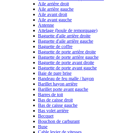
Aile arrière droit
Aile arrière gauche
Aile avant droit
Aile avant gauche
Antenne
Attelage (boule de remorquage)
Baguette d'aile arrière droite
Baguette d'aile arrière gauche
Baguette de coffre
Baguette de porte arrière droite
Baguette de porte arrière gauche
Baguette de porte avant droite
Baguette de porte avant gauche
Baie de pare brise
Bandeau de feu malle / hayon
Barillet hayon arrière
Barillet porte avant gauche
Barres de toit
Bas de caisse droit
Bas de caisse gauche
Bas volet arrière
Becquet
Bouchon de carburant
Buse
Cable levier de vitesses