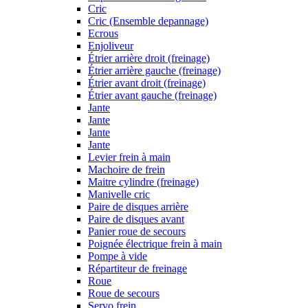
Cric
Cric (Ensemble depannage)
Ecrous
Enjoliveur
Étrier arrière droit (freinage)
Étrier arrière gauche (freinage)
Étrier avant droit (freinage)
Étrier avant gauche (freinage)
Jante
Jante
Jante
Jante
Levier frein à main
Machoire de frein
Maitre cylindre (freinage)
Manivelle cric
Paire de disques arrière
Paire de disques avant
Panier roue de secours
Poignée électrique frein à main
Pompe à vide
Répartiteur de freinage
Roue
Roue de secours
Servo frein