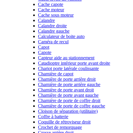
Cache capote
Cache moteur
Cache sous moteur
Calandre
Calandre droite
Calandre gauche
Calculateur de boite auto
Caméra de recul
Capot
Capote
Capteur aide au stationnement
Catadioptre intérieur porte avant droite
Chariot porte latérale coulissante
Charnière de capot
Charnière de porte arrière droit
Charnière de porte arrière gauche
Charnière de porte avant droit
Charnière de porte avant gauche
Charnière de porte de coffre droit
Charnière de porte de coffre gauche
Cloison de séparation (utilitaire)
Coffre à batterie
Coquille de rétroviseur droit
Crochet de remorquage
Crosse arrière droit