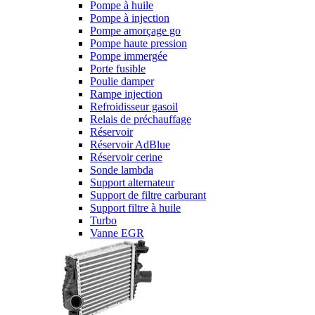
Pompe à huile
Pompe à injection
Pompe amorçage go
Pompe haute pression
Pompe immergée
Porte fusible
Poulie damper
Rampe injection
Refroidisseur gasoil
Relais de préchauffage
Réservoir
Réservoir AdBlue
Réservoir cerine
Sonde lambda
Support alternateur
Support de filtre carburant
Support filtre à huile
Turbo
Vanne EGR