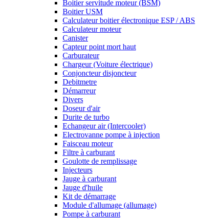
Boitier servitude moteur (BSM)
Boitier USM
Calculateur boitier électronique ESP / ABS
Calculateur moteur
Canister
Capteur point mort haut
Carburateur
Chargeur (Voiture électrique)
Conjoncteur disjoncteur
Debitmetre
Démarreur
Divers
Doseur d'air
Durite de turbo
Echangeur air (Intercooler)
Electrovanne pompe à injection
Faisceau moteur
Filtre à carburant
Goulotte de remplissage
Injecteurs
Jauge à carburant
Jauge d'huile
Kit de démarrage
Module d'allumage (allumage)
Pompe à carburant