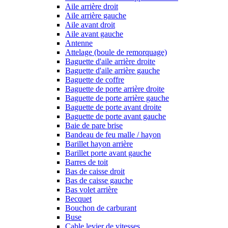
Aile arrière droit
Aile arrière gauche
Aile avant droit
Aile avant gauche
Antenne
Attelage (boule de remorquage)
Baguette d'aile arrière droite
Baguette d'aile arrière gauche
Baguette de coffre
Baguette de porte arrière droite
Baguette de porte arrière gauche
Baguette de porte avant droite
Baguette de porte avant gauche
Baie de pare brise
Bandeau de feu malle / hayon
Barillet hayon arrière
Barillet porte avant gauche
Barres de toit
Bas de caisse droit
Bas de caisse gauche
Bas volet arrière
Becquet
Bouchon de carburant
Buse
Cable levier de vitesses