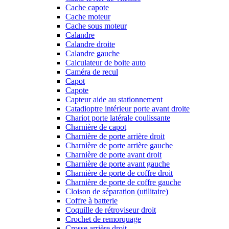
Cache capote
Cache moteur
Cache sous moteur
Calandre
Calandre droite
Calandre gauche
Calculateur de boite auto
Caméra de recul
Capot
Capote
Capteur aide au stationnement
Catadioptre intérieur porte avant droite
Chariot porte latérale coulissante
Charnière de capot
Charnière de porte arrière droit
Charnière de porte arrière gauche
Charnière de porte avant droit
Charnière de porte avant gauche
Charnière de porte de coffre droit
Charnière de porte de coffre gauche
Cloison de séparation (utilitaire)
Coffre à batterie
Coquille de rétroviseur droit
Crochet de remorquage
Crosse arrière droit