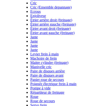
Cric
Cric (Ensemble depannage)
Ecrous
Enjoliveur
Étrier arrière droit (freinage)
Étrier arrière gauche (freinage)
Étrier avant droit (freinage)
Étrier avant gauche (freinage)
Jante
Jante
Jante
Jante
Levier frein à main
Machoire de frein
Maitre cylindre (freinage)
Manivelle cric
Paire de disques arrière
Paire de disques avant
Panier roue de secours
Poignée électrique frein à main
Pompe à vide
Répartiteur de freinage
Roue
Roue de secours
Servo frein