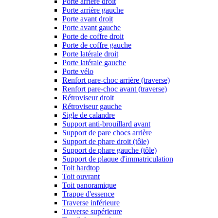
Porte arrière droit
Porte arrière gauche
Porte avant droit
Porte avant gauche
Porte de coffre droit
Porte de coffre gauche
Porte latérale droit
Porte latérale gauche
Porte vélo
Renfort pare-choc arrière (traverse)
Renfort pare-choc avant (traverse)
Rétroviseur droit
Rétroviseur gauche
Sigle de calandre
Support anti-brouillard avant
Support de pare chocs arrière
Support de phare droit (tôle)
Support de phare gauche (tôle)
Support de plaque d'immatriculation
Toit hardtop
Toit ouvrant
Toit panoramique
Trappe d'essence
Traverse inférieure
Traverse supérieure