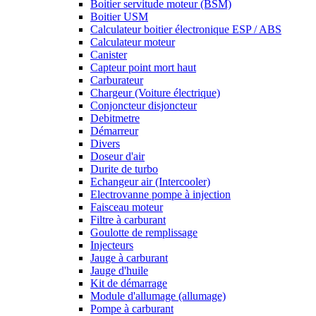
Boitier servitude moteur (BSM)
Boitier USM
Calculateur boitier électronique ESP / ABS
Calculateur moteur
Canister
Capteur point mort haut
Carburateur
Chargeur (Voiture électrique)
Conjoncteur disjoncteur
Debitmetre
Démarreur
Divers
Doseur d'air
Durite de turbo
Echangeur air (Intercooler)
Electrovanne pompe à injection
Faisceau moteur
Filtre à carburant
Goulotte de remplissage
Injecteurs
Jauge à carburant
Jauge d'huile
Kit de démarrage
Module d'allumage (allumage)
Pompe à carburant