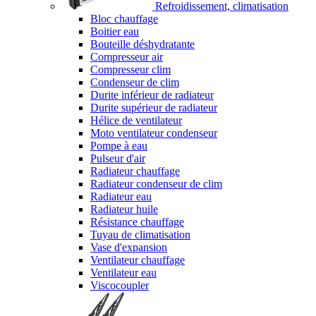
Refroidissement, climatisation
Bloc chauffage
Boitier eau
Bouteille déshydratante
Compresseur air
Compresseur clim
Condenseur de clim
Durite inférieur de radiateur
Durite supérieur de radiateur
Hélice de ventilateur
Moto ventilateur condenseur
Pompe à eau
Pulseur d'air
Radiateur chauffage
Radiateur condenseur de clim
Radiateur eau
Radiateur huile
Résistance chauffage
Tuyau de climatisation
Vase d'expansion
Ventilateur chauffage
Ventilateur eau
Viscocoupler