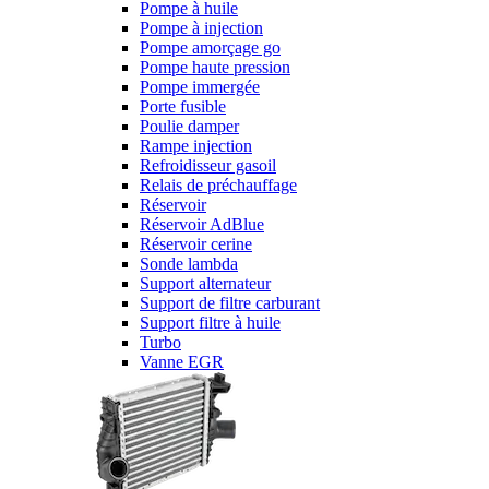
Pompe à huile
Pompe à injection
Pompe amorçage go
Pompe haute pression
Pompe immergée
Porte fusible
Poulie damper
Rampe injection
Refroidisseur gasoil
Relais de préchauffage
Réservoir
Réservoir AdBlue
Réservoir cerine
Sonde lambda
Support alternateur
Support de filtre carburant
Support filtre à huile
Turbo
Vanne EGR