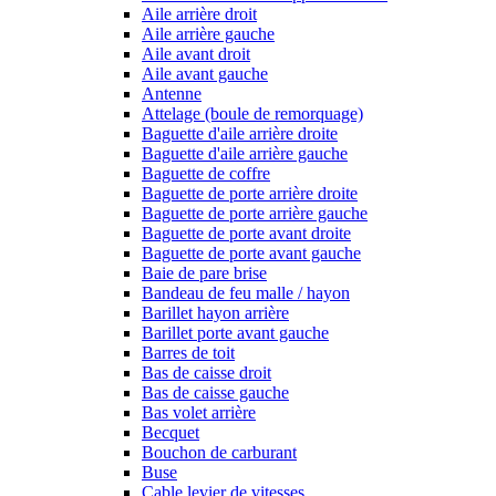
Aile arrière droit
Aile arrière gauche
Aile avant droit
Aile avant gauche
Antenne
Attelage (boule de remorquage)
Baguette d'aile arrière droite
Baguette d'aile arrière gauche
Baguette de coffre
Baguette de porte arrière droite
Baguette de porte arrière gauche
Baguette de porte avant droite
Baguette de porte avant gauche
Baie de pare brise
Bandeau de feu malle / hayon
Barillet hayon arrière
Barillet porte avant gauche
Barres de toit
Bas de caisse droit
Bas de caisse gauche
Bas volet arrière
Becquet
Bouchon de carburant
Buse
Cable levier de vitesses