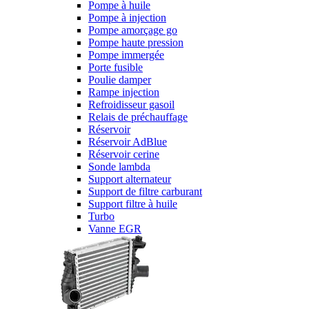
Pompe à huile
Pompe à injection
Pompe amorçage go
Pompe haute pression
Pompe immergée
Porte fusible
Poulie damper
Rampe injection
Refroidisseur gasoil
Relais de préchauffage
Réservoir
Réservoir AdBlue
Réservoir cerine
Sonde lambda
Support alternateur
Support de filtre carburant
Support filtre à huile
Turbo
Vanne EGR