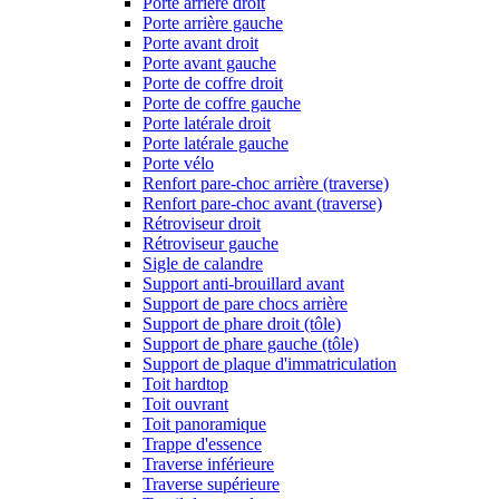
Porte arrière droit
Porte arrière gauche
Porte avant droit
Porte avant gauche
Porte de coffre droit
Porte de coffre gauche
Porte latérale droit
Porte latérale gauche
Porte vélo
Renfort pare-choc arrière (traverse)
Renfort pare-choc avant (traverse)
Rétroviseur droit
Rétroviseur gauche
Sigle de calandre
Support anti-brouillard avant
Support de pare chocs arrière
Support de phare droit (tôle)
Support de phare gauche (tôle)
Support de plaque d'immatriculation
Toit hardtop
Toit ouvrant
Toit panoramique
Trappe d'essence
Traverse inférieure
Traverse supérieure