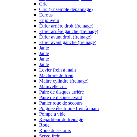
Cric
Cric (Ensemble depannage)
Ecrous
Enjoliveur
Étrier arrière droit (freinage)
Étrier arrière gauche (freinage)
Étrier avant droit (freinage)
Étrier avant gauche (freinage)
Jante
Jante
Jante
Jante
Levier frein à main
Machoire de frein
Maitre cylindre (freinage)
Manivelle cric
Paire de disques arrière
Paire de disques avant
Panier roue de secours
Poignée électrique frein à main
Pompe à vide
Répartiteur de freinage
Roue
Roue de secours
Servo frein