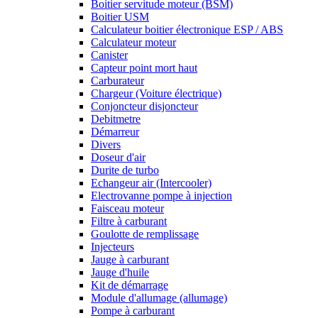
Boitier servitude moteur (BSM)
Boitier USM
Calculateur boitier électronique ESP / ABS
Calculateur moteur
Canister
Capteur point mort haut
Carburateur
Chargeur (Voiture électrique)
Conjoncteur disjoncteur
Debitmetre
Démarreur
Divers
Doseur d'air
Durite de turbo
Echangeur air (Intercooler)
Electrovanne pompe à injection
Faisceau moteur
Filtre à carburant
Goulotte de remplissage
Injecteurs
Jauge à carburant
Jauge d'huile
Kit de démarrage
Module d'allumage (allumage)
Pompe à carburant