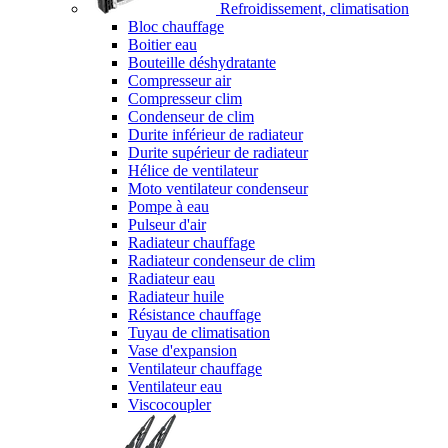
Refroidissement, climatisation
Bloc chauffage
Boitier eau
Bouteille déshydratante
Compresseur air
Compresseur clim
Condenseur de clim
Durite inférieur de radiateur
Durite supérieur de radiateur
Hélice de ventilateur
Moto ventilateur condenseur
Pompe à eau
Pulseur d'air
Radiateur chauffage
Radiateur condenseur de clim
Radiateur eau
Radiateur huile
Résistance chauffage
Tuyau de climatisation
Vase d'expansion
Ventilateur chauffage
Ventilateur eau
Viscocoupler