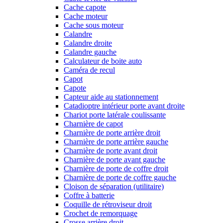
Cache capote
Cache moteur
Cache sous moteur
Calandre
Calandre droite
Calandre gauche
Calculateur de boite auto
Caméra de recul
Capot
Capote
Capteur aide au stationnement
Catadioptre intérieur porte avant droite
Chariot porte latérale coulissante
Charnière de capot
Charnière de porte arrière droit
Charnière de porte arrière gauche
Charnière de porte avant droit
Charnière de porte avant gauche
Charnière de porte de coffre droit
Charnière de porte de coffre gauche
Cloison de séparation (utilitaire)
Coffre à batterie
Coquille de rétroviseur droit
Crochet de remorquage
Crosse arrière droit