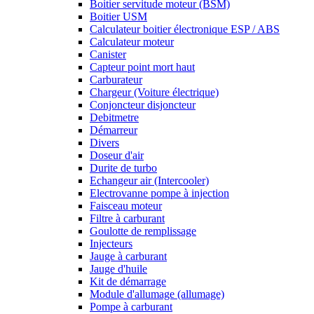
Boitier servitude moteur (BSM)
Boitier USM
Calculateur boitier électronique ESP / ABS
Calculateur moteur
Canister
Capteur point mort haut
Carburateur
Chargeur (Voiture électrique)
Conjoncteur disjoncteur
Debitmetre
Démarreur
Divers
Doseur d'air
Durite de turbo
Echangeur air (Intercooler)
Electrovanne pompe à injection
Faisceau moteur
Filtre à carburant
Goulotte de remplissage
Injecteurs
Jauge à carburant
Jauge d'huile
Kit de démarrage
Module d'allumage (allumage)
Pompe à carburant