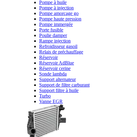
Pompe à huile
Pompe à injection
Pompe amorçage go
Pompe haute pression
Pompe immergée
Porte fusible
Poulie damper
Rampe injection
Refroidisseur gasoil
Relais de préchauffage
Réservoir
Réservoir AdBlue
Réservoir cerine
Sonde lambda
Support alternateur
Support de filtre carburant
Support filtre à huile
Turbo
Vanne EGR