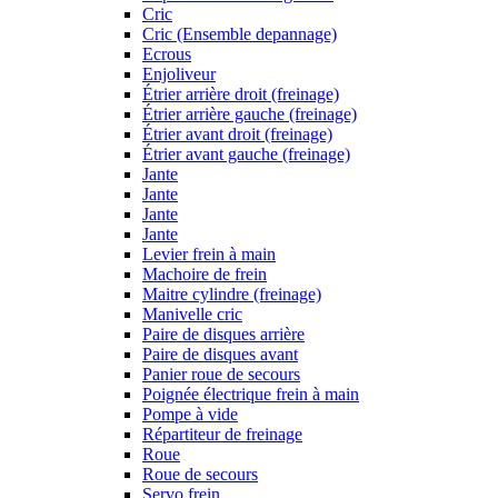
Cric
Cric (Ensemble depannage)
Ecrous
Enjoliveur
Étrier arrière droit (freinage)
Étrier arrière gauche (freinage)
Étrier avant droit (freinage)
Étrier avant gauche (freinage)
Jante
Jante
Jante
Jante
Levier frein à main
Machoire de frein
Maitre cylindre (freinage)
Manivelle cric
Paire de disques arrière
Paire de disques avant
Panier roue de secours
Poignée électrique frein à main
Pompe à vide
Répartiteur de freinage
Roue
Roue de secours
Servo frein