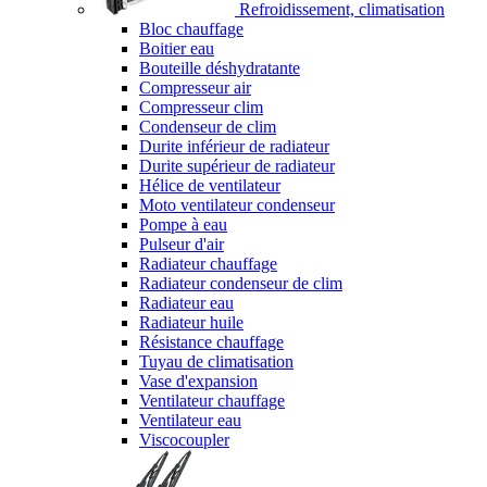
Refroidissement, climatisation
Bloc chauffage
Boitier eau
Bouteille déshydratante
Compresseur air
Compresseur clim
Condenseur de clim
Durite inférieur de radiateur
Durite supérieur de radiateur
Hélice de ventilateur
Moto ventilateur condenseur
Pompe à eau
Pulseur d'air
Radiateur chauffage
Radiateur condenseur de clim
Radiateur eau
Radiateur huile
Résistance chauffage
Tuyau de climatisation
Vase d'expansion
Ventilateur chauffage
Ventilateur eau
Viscocoupler