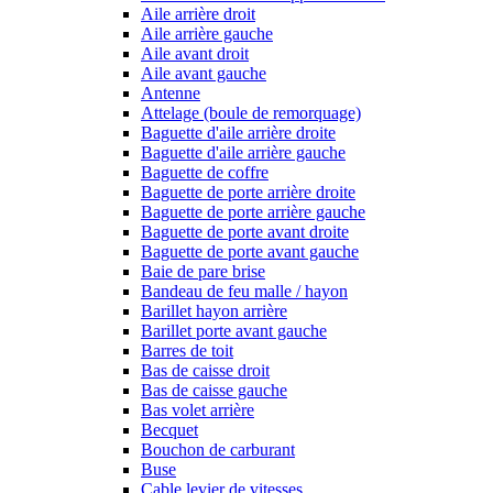
Aile arrière droit
Aile arrière gauche
Aile avant droit
Aile avant gauche
Antenne
Attelage (boule de remorquage)
Baguette d'aile arrière droite
Baguette d'aile arrière gauche
Baguette de coffre
Baguette de porte arrière droite
Baguette de porte arrière gauche
Baguette de porte avant droite
Baguette de porte avant gauche
Baie de pare brise
Bandeau de feu malle / hayon
Barillet hayon arrière
Barillet porte avant gauche
Barres de toit
Bas de caisse droit
Bas de caisse gauche
Bas volet arrière
Becquet
Bouchon de carburant
Buse
Cable levier de vitesses