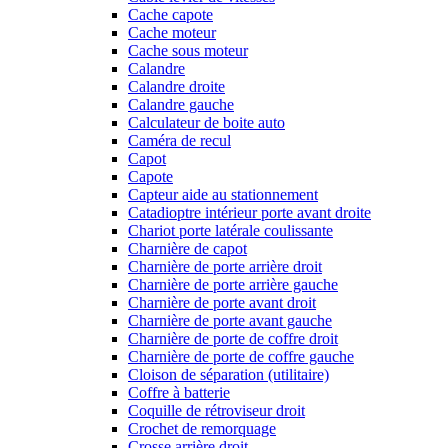
Cache capote
Cache moteur
Cache sous moteur
Calandre
Calandre droite
Calandre gauche
Calculateur de boite auto
Caméra de recul
Capot
Capote
Capteur aide au stationnement
Catadioptre intérieur porte avant droite
Chariot porte latérale coulissante
Charnière de capot
Charnière de porte arrière droit
Charnière de porte arrière gauche
Charnière de porte avant droit
Charnière de porte avant gauche
Charnière de porte de coffre droit
Charnière de porte de coffre gauche
Cloison de séparation (utilitaire)
Coffre à batterie
Coquille de rétroviseur droit
Crochet de remorquage
Crosse arrière droit