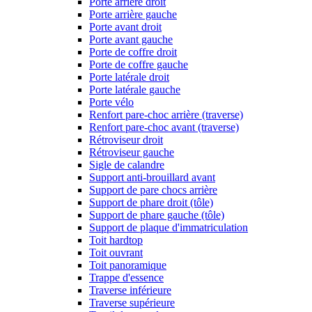
Porte arrière droit
Porte arrière gauche
Porte avant droit
Porte avant gauche
Porte de coffre droit
Porte de coffre gauche
Porte latérale droit
Porte latérale gauche
Porte vélo
Renfort pare-choc arrière (traverse)
Renfort pare-choc avant (traverse)
Rétroviseur droit
Rétroviseur gauche
Sigle de calandre
Support anti-brouillard avant
Support de pare chocs arrière
Support de phare droit (tôle)
Support de phare gauche (tôle)
Support de plaque d'immatriculation
Toit hardtop
Toit ouvrant
Toit panoramique
Trappe d'essence
Traverse inférieure
Traverse supérieure