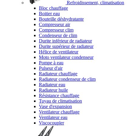
Refroidissement, climatisation
Bloc chauffage
Boitier eau
Bouteille déshydratante
Compresseur air
Compresseur clim
Condenseur de clim
Durite inférieur de radiateur
Durite supérieur de radiateur
Hélice de ventilateur
Moto ventilateur condenseur
Pompe à eau
Pulseur d'air
Radiateur chauffage
Radiateur condenseur de clim
Radiateur eau
Radiateur huile
Résistance chauffage
Tuyau de climatisation
Vase d'expansion
Ventilateur chauffage
Ventilateur eau
Viscocoupler