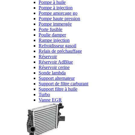
Pompe à huile
Pompe à injection
Pompe amorçage go
Pompe haute pression
Pompe immergée
Porte fusible
Poulie damper
Rampe injection
Refroidisseur gasoil
Relais de préchauffage
Réservoir
Réservoir AdBlue
Réservoir cerine
Sonde lambda
Support alternateur
Support de filtre carburant
Support filtre à huile
Turbo
Vanne EGR