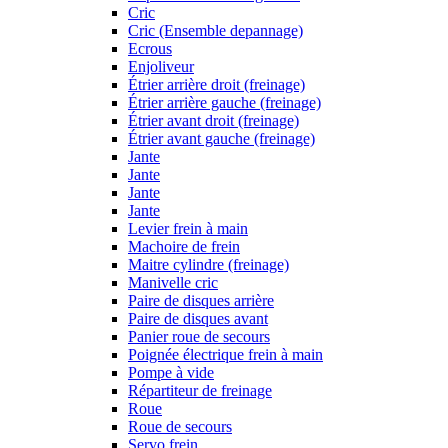
Cric
Cric (Ensemble depannage)
Ecrous
Enjoliveur
Étrier arrière droit (freinage)
Étrier arrière gauche (freinage)
Étrier avant droit (freinage)
Étrier avant gauche (freinage)
Jante
Jante
Jante
Jante
Levier frein à main
Machoire de frein
Maitre cylindre (freinage)
Manivelle cric
Paire de disques arrière
Paire de disques avant
Panier roue de secours
Poignée électrique frein à main
Pompe à vide
Répartiteur de freinage
Roue
Roue de secours
Servo frein