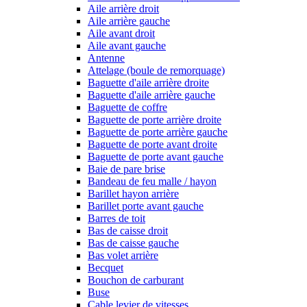
Aile arrière droit
Aile arrière gauche
Aile avant droit
Aile avant gauche
Antenne
Attelage (boule de remorquage)
Baguette d'aile arrière droite
Baguette d'aile arrière gauche
Baguette de coffre
Baguette de porte arrière droite
Baguette de porte arrière gauche
Baguette de porte avant droite
Baguette de porte avant gauche
Baie de pare brise
Bandeau de feu malle / hayon
Barillet hayon arrière
Barillet porte avant gauche
Barres de toit
Bas de caisse droit
Bas de caisse gauche
Bas volet arrière
Becquet
Bouchon de carburant
Buse
Cable levier de vitesses