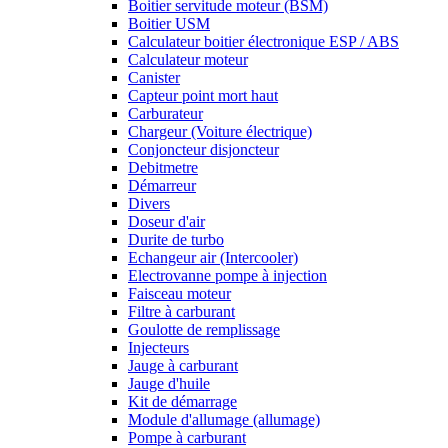
Boitier servitude moteur (BSM)
Boitier USM
Calculateur boitier électronique ESP / ABS
Calculateur moteur
Canister
Capteur point mort haut
Carburateur
Chargeur (Voiture électrique)
Conjoncteur disjoncteur
Debitmetre
Démarreur
Divers
Doseur d'air
Durite de turbo
Echangeur air (Intercooler)
Electrovanne pompe à injection
Faisceau moteur
Filtre à carburant
Goulotte de remplissage
Injecteurs
Jauge à carburant
Jauge d'huile
Kit de démarrage
Module d'allumage (allumage)
Pompe à carburant