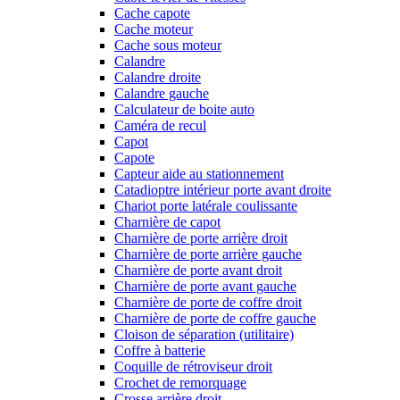
Cache capote
Cache moteur
Cache sous moteur
Calandre
Calandre droite
Calandre gauche
Calculateur de boite auto
Caméra de recul
Capot
Capote
Capteur aide au stationnement
Catadioptre intérieur porte avant droite
Chariot porte latérale coulissante
Charnière de capot
Charnière de porte arrière droit
Charnière de porte arrière gauche
Charnière de porte avant droit
Charnière de porte avant gauche
Charnière de porte de coffre droit
Charnière de porte de coffre gauche
Cloison de séparation (utilitaire)
Coffre à batterie
Coquille de rétroviseur droit
Crochet de remorquage
Crosse arrière droit