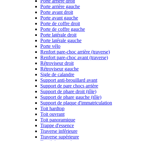
Porte arrière droit
Porte arrière gauche
Porte avant droit
Porte avant gauche
Porte de coffre droit
Porte de coffre gauche
Porte latérale droit
Porte latérale gauche
Porte vélo
Renfort pare-choc arrière (traverse)
Renfort pare-choc avant (traverse)
Rétroviseur droit
Rétroviseur gauche
Sigle de calandre
Support anti-brouillard avant
Support de pare chocs arrière
Support de phare droit (tôle)
Support de phare gauche (tôle)
Support de plaque d'immatriculation
Toit hardtop
Toit ouvrant
Toit panoramique
Trappe d'essence
Traverse inférieure
Traverse supérieure