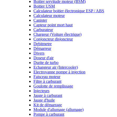
Boitier servitude moteur (BSM)
Boitier USM
Calculateur boitier électronique ESP / ABS
Calculateur moteur
Canister
Capteur point mort haut
Carburateur
Chargeur (Voiture électrique)
Conjoncteur disjoncteur
Debitmetre
Démarreur
Divers
Doseur d'air
Durite de turbo
Echangeur air (Intercooler)
Electrovanne pompe à injection
Faisceau moteur
Filtre à carburant
Goulotte de remplissage
Injecteurs
Jauge à carburant
Jauge d'huile
Kit de démarrage
Module d'allumage (allumage)
Pompe à carburant