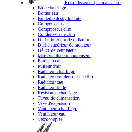
Refroidissement, climatisation
Bloc chauffage
Boitier eau
Bouteille déshydratante
Compresseur air
Compresseur clim
Condenseur de clim
Durite inférieur de radiateur
Durite supérieur de radiateur
Hélice de ventilateur
Moto ventilateur condenseur
Pompe à eau
Pulseur d'air
Radiateur chauffage
Radiateur condenseur de clim
Radiateur eau
Radiateur huile
Résistance chauffage
Tuyau de climatisation
Vase d'expansion
Ventilateur chauffage
Ventilateur eau
Viscocoupler