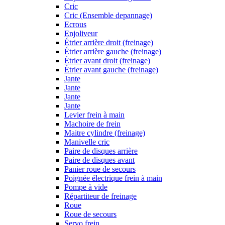
Cric
Cric (Ensemble depannage)
Ecrous
Enjoliveur
Étrier arrière droit (freinage)
Étrier arrière gauche (freinage)
Étrier avant droit (freinage)
Étrier avant gauche (freinage)
Jante
Jante
Jante
Jante
Levier frein à main
Machoire de frein
Maitre cylindre (freinage)
Manivelle cric
Paire de disques arrière
Paire de disques avant
Panier roue de secours
Poignée électrique frein à main
Pompe à vide
Répartiteur de freinage
Roue
Roue de secours
Servo frein