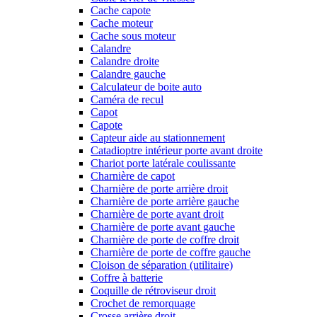
Cache capote
Cache moteur
Cache sous moteur
Calandre
Calandre droite
Calandre gauche
Calculateur de boite auto
Caméra de recul
Capot
Capote
Capteur aide au stationnement
Catadioptre intérieur porte avant droite
Chariot porte latérale coulissante
Charnière de capot
Charnière de porte arrière droit
Charnière de porte arrière gauche
Charnière de porte avant droit
Charnière de porte avant gauche
Charnière de porte de coffre droit
Charnière de porte de coffre gauche
Cloison de séparation (utilitaire)
Coffre à batterie
Coquille de rétroviseur droit
Crochet de remorquage
Crosse arrière droit