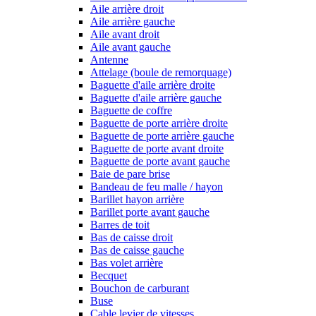
Aile arrière droit
Aile arrière gauche
Aile avant droit
Aile avant gauche
Antenne
Attelage (boule de remorquage)
Baguette d'aile arrière droite
Baguette d'aile arrière gauche
Baguette de coffre
Baguette de porte arrière droite
Baguette de porte arrière gauche
Baguette de porte avant droite
Baguette de porte avant gauche
Baie de pare brise
Bandeau de feu malle / hayon
Barillet hayon arrière
Barillet porte avant gauche
Barres de toit
Bas de caisse droit
Bas de caisse gauche
Bas volet arrière
Becquet
Bouchon de carburant
Buse
Cable levier de vitesses