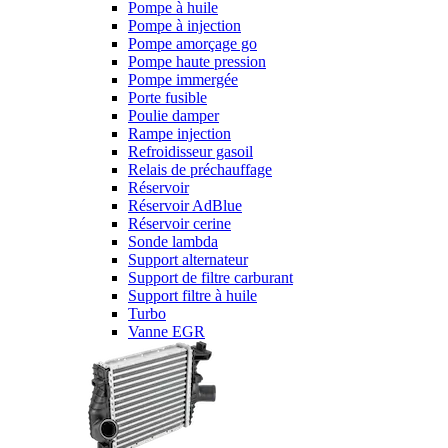
Pompe à huile
Pompe à injection
Pompe amorçage go
Pompe haute pression
Pompe immergée
Porte fusible
Poulie damper
Rampe injection
Refroidisseur gasoil
Relais de préchauffage
Réservoir
Réservoir AdBlue
Réservoir cerine
Sonde lambda
Support alternateur
Support de filtre carburant
Support filtre à huile
Turbo
Vanne EGR