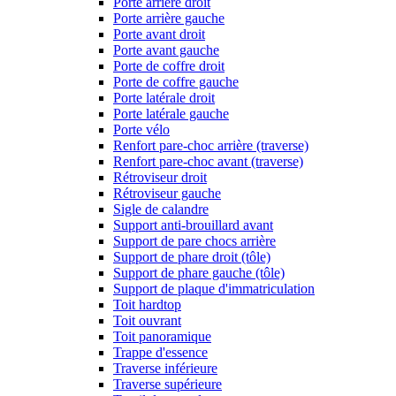
Porte arrière droit
Porte arrière gauche
Porte avant droit
Porte avant gauche
Porte de coffre droit
Porte de coffre gauche
Porte latérale droit
Porte latérale gauche
Porte vélo
Renfort pare-choc arrière (traverse)
Renfort pare-choc avant (traverse)
Rétroviseur droit
Rétroviseur gauche
Sigle de calandre
Support anti-brouillard avant
Support de pare chocs arrière
Support de phare droit (tôle)
Support de phare gauche (tôle)
Support de plaque d'immatriculation
Toit hardtop
Toit ouvrant
Toit panoramique
Trappe d'essence
Traverse inférieure
Traverse supérieure