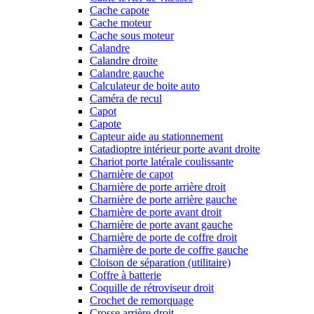
Cache capote
Cache moteur
Cache sous moteur
Calandre
Calandre droite
Calandre gauche
Calculateur de boite auto
Caméra de recul
Capot
Capote
Capteur aide au stationnement
Catadioptre intérieur porte avant droite
Chariot porte latérale coulissante
Charnière de capot
Charnière de porte arrière droit
Charnière de porte arrière gauche
Charnière de porte avant droit
Charnière de porte avant gauche
Charnière de porte de coffre droit
Charnière de porte de coffre gauche
Cloison de séparation (utilitaire)
Coffre à batterie
Coquille de rétroviseur droit
Crochet de remorquage
Crosse arrière droit