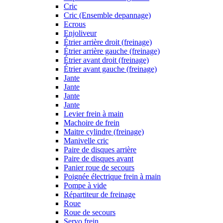
Cric
Cric (Ensemble depannage)
Ecrous
Enjoliveur
Étrier arrière droit (freinage)
Étrier arrière gauche (freinage)
Étrier avant droit (freinage)
Étrier avant gauche (freinage)
Jante
Jante
Jante
Jante
Levier frein à main
Machoire de frein
Maitre cylindre (freinage)
Manivelle cric
Paire de disques arrière
Paire de disques avant
Panier roue de secours
Poignée électrique frein à main
Pompe à vide
Répartiteur de freinage
Roue
Roue de secours
Servo frein