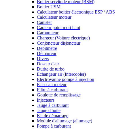
Boitier servitude moteur (BSM)
Boitier USM
Calculateur boitier électronique ESP / ABS
Calculateur moteur
Canister
Capteur point mort haut
Carburateur
Chargeur (Voiture électrique)
Conjoncteur disjoncteur
Debitmetre
Démarreur
Divers
Doseur d'air
Durite de turbo
Echangeur air (Intercooler)
Electrovanne pompe à injection
Faisceau moteur
Filtre à carburant
Goulotte de remplissage
Injecteurs
Jauge à carburant
Jauge d'huile
Kit de démarrage
Module d'allumage (allumage)
Pompe à carburant