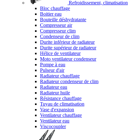
Refroidissement, climatisation
Bloc chauffage
Boitier eau
Bouteille déshydratante
Compresseur air
Compresseur clim
Condenseur de clim
Durite inférieur de radiateur
Durite supérieur de radiateur
Hélice de ventilateur
Moto ventilateur condenseur
Pompe à eau
Pulseur d'air
Radiateur chauffage
Radiateur condenseur de clim
Radiateur eau
Radiateur huile
Résistance chauffage
Tuyau de climatisation
Vase d'expansion
Ventilateur chauffage
Ventilateur eau
Viscocoupler