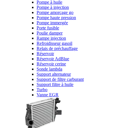
Pompe à huile
Pompe à injection
Pompe amorçage go
Pompe haute pression
Pompe immergée
Porte fusible
Poulie damper
Rampe injection
Refroidisseur gasoil
Relais de préchauffage
Réservoir
Réservoir AdBlue
Réservoir cerine
Sonde lambda
Support alternateur
Support de filtre carburant
Support filtre à huile
Turbo
Vanne EGR