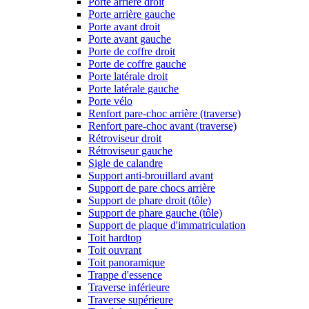
Porte arrière droit
Porte arrière gauche
Porte avant droit
Porte avant gauche
Porte de coffre droit
Porte de coffre gauche
Porte latérale droit
Porte latérale gauche
Porte vélo
Renfort pare-choc arrière (traverse)
Renfort pare-choc avant (traverse)
Rétroviseur droit
Rétroviseur gauche
Sigle de calandre
Support anti-brouillard avant
Support de pare chocs arrière
Support de phare droit (tôle)
Support de phare gauche (tôle)
Support de plaque d'immatriculation
Toit hardtop
Toit ouvrant
Toit panoramique
Trappe d'essence
Traverse inférieure
Traverse supérieure