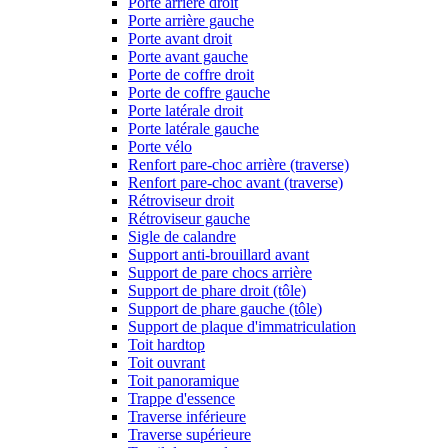
Porte arrière droit
Porte arrière gauche
Porte avant droit
Porte avant gauche
Porte de coffre droit
Porte de coffre gauche
Porte latérale droit
Porte latérale gauche
Porte vélo
Renfort pare-choc arrière (traverse)
Renfort pare-choc avant (traverse)
Rétroviseur droit
Rétroviseur gauche
Sigle de calandre
Support anti-brouillard avant
Support de pare chocs arrière
Support de phare droit (tôle)
Support de phare gauche (tôle)
Support de plaque d'immatriculation
Toit hardtop
Toit ouvrant
Toit panoramique
Trappe d'essence
Traverse inférieure
Traverse supérieure