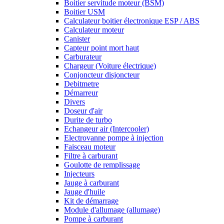
Boitier servitude moteur (BSM)
Boitier USM
Calculateur boitier électronique ESP / ABS
Calculateur moteur
Canister
Capteur point mort haut
Carburateur
Chargeur (Voiture électrique)
Conjoncteur disjoncteur
Debitmetre
Démarreur
Divers
Doseur d'air
Durite de turbo
Echangeur air (Intercooler)
Electrovanne pompe à injection
Faisceau moteur
Filtre à carburant
Goulotte de remplissage
Injecteurs
Jauge à carburant
Jauge d'huile
Kit de démarrage
Module d'allumage (allumage)
Pompe à carburant