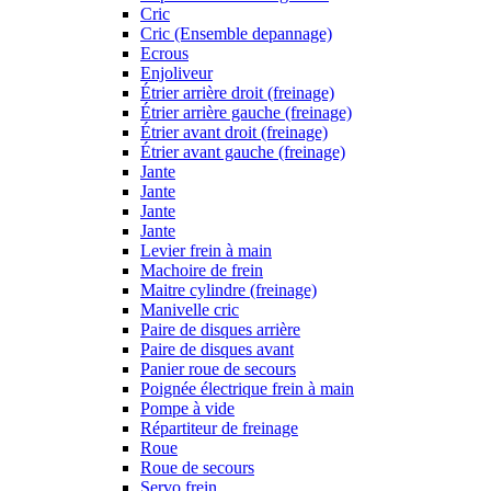
Cric
Cric (Ensemble depannage)
Ecrous
Enjoliveur
Étrier arrière droit (freinage)
Étrier arrière gauche (freinage)
Étrier avant droit (freinage)
Étrier avant gauche (freinage)
Jante
Jante
Jante
Jante
Levier frein à main
Machoire de frein
Maitre cylindre (freinage)
Manivelle cric
Paire de disques arrière
Paire de disques avant
Panier roue de secours
Poignée électrique frein à main
Pompe à vide
Répartiteur de freinage
Roue
Roue de secours
Servo frein