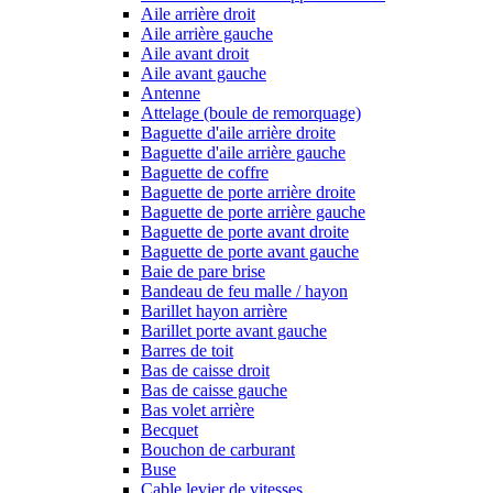
Aile arrière droit
Aile arrière gauche
Aile avant droit
Aile avant gauche
Antenne
Attelage (boule de remorquage)
Baguette d'aile arrière droite
Baguette d'aile arrière gauche
Baguette de coffre
Baguette de porte arrière droite
Baguette de porte arrière gauche
Baguette de porte avant droite
Baguette de porte avant gauche
Baie de pare brise
Bandeau de feu malle / hayon
Barillet hayon arrière
Barillet porte avant gauche
Barres de toit
Bas de caisse droit
Bas de caisse gauche
Bas volet arrière
Becquet
Bouchon de carburant
Buse
Cable levier de vitesses