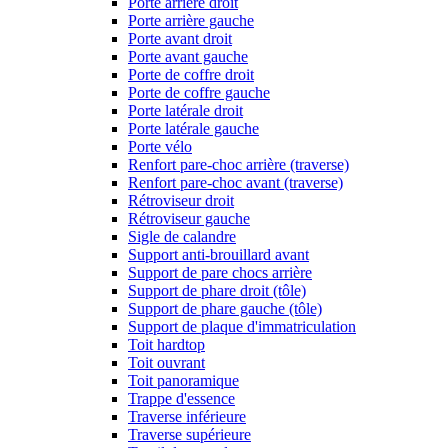
Porte arrière droit
Porte arrière gauche
Porte avant droit
Porte avant gauche
Porte de coffre droit
Porte de coffre gauche
Porte latérale droit
Porte latérale gauche
Porte vélo
Renfort pare-choc arrière (traverse)
Renfort pare-choc avant (traverse)
Rétroviseur droit
Rétroviseur gauche
Sigle de calandre
Support anti-brouillard avant
Support de pare chocs arrière
Support de phare droit (tôle)
Support de phare gauche (tôle)
Support de plaque d'immatriculation
Toit hardtop
Toit ouvrant
Toit panoramique
Trappe d'essence
Traverse inférieure
Traverse supérieure