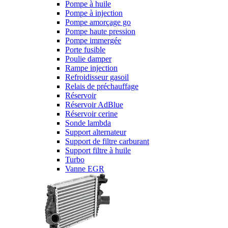
Pompe à huile
Pompe à injection
Pompe amorçage go
Pompe haute pression
Pompe immergée
Porte fusible
Poulie damper
Rampe injection
Refroidisseur gasoil
Relais de préchauffage
Réservoir
Réservoir AdBlue
Réservoir cerine
Sonde lambda
Support alternateur
Support de filtre carburant
Support filtre à huile
Turbo
Vanne EGR