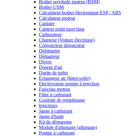
Boitier servitude moteur (BSM)
Boitier USM
Calculateur boitier électronique ESP / ABS
Calculateur moteur
Canister
Capteur point mort haut
Carburateur
Chargeur (Voiture électrique)
Conjoncteur disjoncteur
Debitmetre
Démarreur
Divers
Doseur d'air
Durite de turbo
Echangeur air (Intercooler)
Electrovanne pompe à injection
Faisceau moteur
Filtre à carburant
Goulotte de remplissage
Injecteurs
Jauge à carburant
Jauge d'huile
Kit de démarrage
Module d'allumage (allumage)
Pompe à carburant