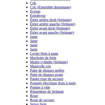
Cric
Cric (Ensemble depannage)
Ecrous
Enjoliveur
Étrier arrière droit (freinage)
Étrier arrière gauche (freinage)
Étrier avant droit (freinage)
Étrier avant gauche (freinage)
Jante
Jante
Jante
Jante
Levier frein à main
Machoire de frein
Maitre cylindre (freinage)
Manivelle cric
Paire de disques arrière
Paire de disques avant
Panier roue de secours
Poignée électrique frein à main
Pompe à vide
Répartiteur de freinage
Roue
Roue de secours
Servo frein