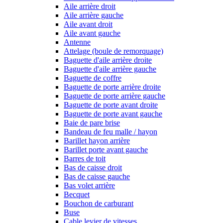
Aile arrière droit
Aile arrière gauche
Aile avant droit
Aile avant gauche
Antenne
Attelage (boule de remorquage)
Baguette d'aile arrière droite
Baguette d'aile arrière gauche
Baguette de coffre
Baguette de porte arrière droite
Baguette de porte arrière gauche
Baguette de porte avant droite
Baguette de porte avant gauche
Baie de pare brise
Bandeau de feu malle / hayon
Barillet hayon arrière
Barillet porte avant gauche
Barres de toit
Bas de caisse droit
Bas de caisse gauche
Bas volet arrière
Becquet
Bouchon de carburant
Buse
Cable levier de vitesses