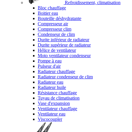
Refroidissement, climatisation
Bloc chauffage
Boitier eau
Bouteille déshydratante
Compresseur air
Compresseur clim
Condenseur de clim
Durite inférieur de radiateur
Durite supérieur de radiateur
Hélice de ventilateur
Moto ventilateur condenseur
Pompe à eau
Pulseur d'air
Radiateur chauffage
Radiateur condenseur de clim
Radiateur eau
Radiateur huile
Résistance chauffage
Tuyau de climatisation
Vase d'expansion
Ventilateur chauffage
Ventilateur eau
Viscocoupler