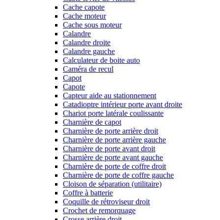
Cache capote
Cache moteur
Cache sous moteur
Calandre
Calandre droite
Calandre gauche
Calculateur de boite auto
Caméra de recul
Capot
Capote
Capteur aide au stationnement
Catadioptre intérieur porte avant droite
Chariot porte latérale coulissante
Charnière de capot
Charnière de porte arrière droit
Charnière de porte arrière gauche
Charnière de porte avant droit
Charnière de porte avant gauche
Charnière de porte de coffre droit
Charnière de porte de coffre gauche
Cloison de séparation (utilitaire)
Coffre à batterie
Coquille de rétroviseur droit
Crochet de remorquage
Crosse arrière droit