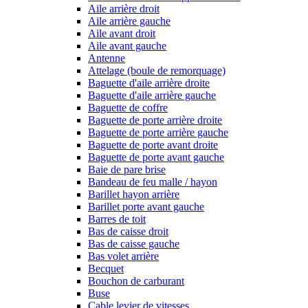
Aile arrière droit
Aile arrière gauche
Aile avant droit
Aile avant gauche
Antenne
Attelage (boule de remorquage)
Baguette d'aile arrière droite
Baguette d'aile arrière gauche
Baguette de coffre
Baguette de porte arrière droite
Baguette de porte arrière gauche
Baguette de porte avant droite
Baguette de porte avant gauche
Baie de pare brise
Bandeau de feu malle / hayon
Barillet hayon arrière
Barillet porte avant gauche
Barres de toit
Bas de caisse droit
Bas de caisse gauche
Bas volet arrière
Becquet
Bouchon de carburant
Buse
Cable levier de vitesses