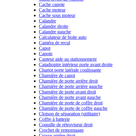
Cache capote
Cache moteur
Cache sous moteur
Calandre
Calandre droite
Calandre gauche
Calculateur de boite auto
Caméra de recul
Capot
Capote
Capteur aide au stationnement
Catadioptre intérieur porte avant droite
Chariot porte latérale coulissante
Charnière de capot
Charnière de porte arrière droit
Charnière de porte arrière gauche
Charnière de porte avant droit
Charnière de porte avant gauche
Charnière de porte de coffre droit
Charnière de porte de coffre gauche
Cloison de séparation (utilitaire)
Coffre à batterie
Coquille de rétroviseur droit
Crochet de remorquage
Crosse arrière droit