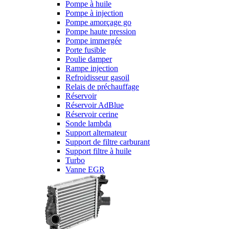
Pompe à huile
Pompe à injection
Pompe amorçage go
Pompe haute pression
Pompe immergée
Porte fusible
Poulie damper
Rampe injection
Refroidisseur gasoil
Relais de préchauffage
Réservoir
Réservoir AdBlue
Réservoir cerine
Sonde lambda
Support alternateur
Support de filtre carburant
Support filtre à huile
Turbo
Vanne EGR