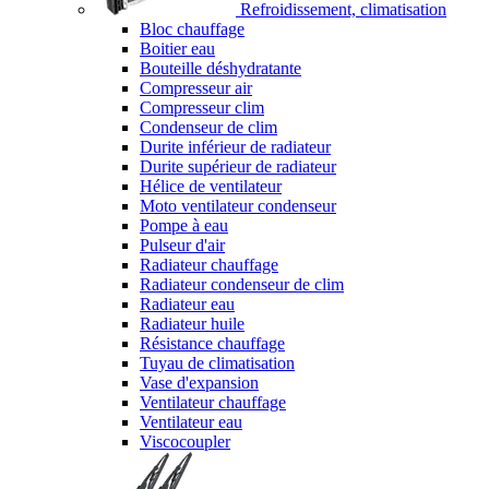
Refroidissement, climatisation
Bloc chauffage
Boitier eau
Bouteille déshydratante
Compresseur air
Compresseur clim
Condenseur de clim
Durite inférieur de radiateur
Durite supérieur de radiateur
Hélice de ventilateur
Moto ventilateur condenseur
Pompe à eau
Pulseur d'air
Radiateur chauffage
Radiateur condenseur de clim
Radiateur eau
Radiateur huile
Résistance chauffage
Tuyau de climatisation
Vase d'expansion
Ventilateur chauffage
Ventilateur eau
Viscocoupler