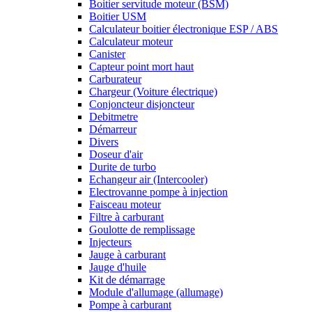
Boitier servitude moteur (BSM)
Boitier USM
Calculateur boitier électronique ESP / ABS
Calculateur moteur
Canister
Capteur point mort haut
Carburateur
Chargeur (Voiture électrique)
Conjoncteur disjoncteur
Debitmetre
Démarreur
Divers
Doseur d'air
Durite de turbo
Echangeur air (Intercooler)
Electrovanne pompe à injection
Faisceau moteur
Filtre à carburant
Goulotte de remplissage
Injecteurs
Jauge à carburant
Jauge d'huile
Kit de démarrage
Module d'allumage (allumage)
Pompe à carburant