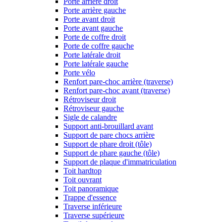
Porte arrière droit
Porte arrière gauche
Porte avant droit
Porte avant gauche
Porte de coffre droit
Porte de coffre gauche
Porte latérale droit
Porte latérale gauche
Porte vélo
Renfort pare-choc arrière (traverse)
Renfort pare-choc avant (traverse)
Rétroviseur droit
Rétroviseur gauche
Sigle de calandre
Support anti-brouillard avant
Support de pare chocs arrière
Support de phare droit (tôle)
Support de phare gauche (tôle)
Support de plaque d'immatriculation
Toit hardtop
Toit ouvrant
Toit panoramique
Trappe d'essence
Traverse inférieure
Traverse supérieure