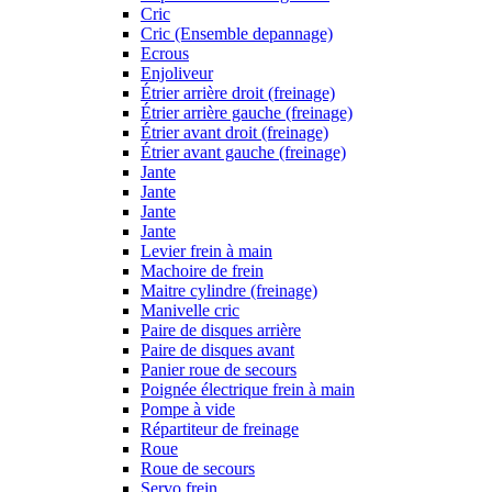
Cric
Cric (Ensemble depannage)
Ecrous
Enjoliveur
Étrier arrière droit (freinage)
Étrier arrière gauche (freinage)
Étrier avant droit (freinage)
Étrier avant gauche (freinage)
Jante
Jante
Jante
Jante
Levier frein à main
Machoire de frein
Maitre cylindre (freinage)
Manivelle cric
Paire de disques arrière
Paire de disques avant
Panier roue de secours
Poignée électrique frein à main
Pompe à vide
Répartiteur de freinage
Roue
Roue de secours
Servo frein