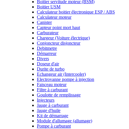
Boitier servitude moteur (BSM)
Boitier USM
Calculateur boitier électronique ESP / ABS
Calculateur moteur
Canister
Capteur point mort haut
Carburateur
Chargeur (Voiture électrique)
Conjoncteur disjoncteur
Debitmetre
Démarreur
Divers
Doseur d'air
Durite de turbo
Echangeur air (Intercooler)
Electrovanne pompe à injection
Faisceau moteur
Filtre à carburant
Goulotte de remplissage
Injecteurs
Jauge à carburant
Jauge d'huile
Kit de démarrage
Module d'allumage (allumage)
Pompe à carburant