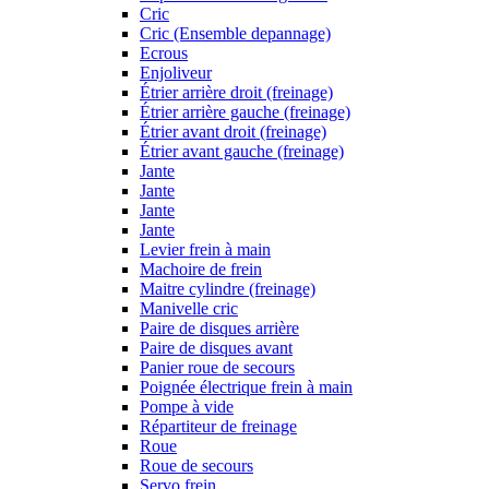
Cric
Cric (Ensemble depannage)
Ecrous
Enjoliveur
Étrier arrière droit (freinage)
Étrier arrière gauche (freinage)
Étrier avant droit (freinage)
Étrier avant gauche (freinage)
Jante
Jante
Jante
Jante
Levier frein à main
Machoire de frein
Maitre cylindre (freinage)
Manivelle cric
Paire de disques arrière
Paire de disques avant
Panier roue de secours
Poignée électrique frein à main
Pompe à vide
Répartiteur de freinage
Roue
Roue de secours
Servo frein