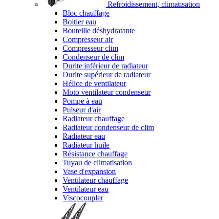
Refroidissement, climatisation
Bloc chauffage
Boitier eau
Bouteille déshydratante
Compresseur air
Compresseur clim
Condenseur de clim
Durite inférieur de radiateur
Durite supérieur de radiateur
Hélice de ventilateur
Moto ventilateur condenseur
Pompe à eau
Pulseur d'air
Radiateur chauffage
Radiateur condenseur de clim
Radiateur eau
Radiateur huile
Résistance chauffage
Tuyau de climatisation
Vase d'expansion
Ventilateur chauffage
Ventilateur eau
Viscocoupler