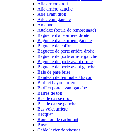
Aile arrière droit
Aile arrière gauche
Aile avant droit
Aile avant gauche
Antenne
Attelage (boule de remorquage)
Baguette d'aile arrière droite
Baguette d'aile arrière gauche
Baguette de coffre
Baguette de porte arrière droite
Baguette de porte arrière gauche
Baguette de porte avant droite
Baguette de porte avant gauche
Baie de pare brise
Bandeau de feu malle / hayon
Barillet hayon arrière
Barillet porte avant gauche
Barres de toit
Bas de caisse droit
Bas de caisse gauche
Bas volet arrière
Becquet
Bouchon de carburant
Buse
Cable levier de vitesses