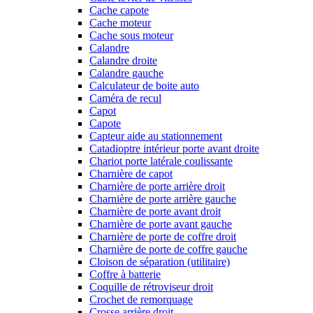
Cache capote
Cache moteur
Cache sous moteur
Calandre
Calandre droite
Calandre gauche
Calculateur de boite auto
Caméra de recul
Capot
Capote
Capteur aide au stationnement
Catadioptre intérieur porte avant droite
Chariot porte latérale coulissante
Charnière de capot
Charnière de porte arrière droit
Charnière de porte arrière gauche
Charnière de porte avant droit
Charnière de porte avant gauche
Charnière de porte de coffre droit
Charnière de porte de coffre gauche
Cloison de séparation (utilitaire)
Coffre à batterie
Coquille de rétroviseur droit
Crochet de remorquage
Crosse arrière droit