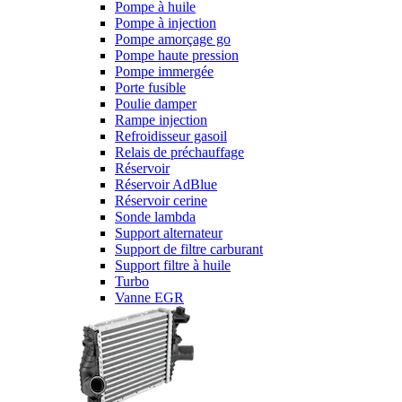
Pompe à huile
Pompe à injection
Pompe amorçage go
Pompe haute pression
Pompe immergée
Porte fusible
Poulie damper
Rampe injection
Refroidisseur gasoil
Relais de préchauffage
Réservoir
Réservoir AdBlue
Réservoir cerine
Sonde lambda
Support alternateur
Support de filtre carburant
Support filtre à huile
Turbo
Vanne EGR