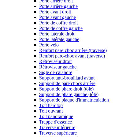
Porte arrière droit
Porte arrière gauche
Porte avant droit
Porte avant gauche
Porte de coffre droit
Porte de coffre gauche
Porte latérale droit
Porte latérale gauche
Porte vélo
Renfort pare-choc arrière (traverse)
Renfort pare-choc avant (traverse)
Rétroviseur droit
Rétroviseur gauche
Sigle de calandre
Support anti-brouillard avant
Support de pare chocs arrière
Support de phare droit (tôle)
Support de phare gauche (tôle)
Support de plaque d'immatriculation
Toit hardtop
Toit ouvrant
Toit panoramique
Trappe d'essence
Traverse inférieure
Traverse supérieure