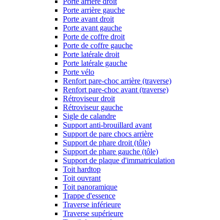
Porte arrière droit
Porte arrière gauche
Porte avant droit
Porte avant gauche
Porte de coffre droit
Porte de coffre gauche
Porte latérale droit
Porte latérale gauche
Porte vélo
Renfort pare-choc arrière (traverse)
Renfort pare-choc avant (traverse)
Rétroviseur droit
Rétroviseur gauche
Sigle de calandre
Support anti-brouillard avant
Support de pare chocs arrière
Support de phare droit (tôle)
Support de phare gauche (tôle)
Support de plaque d'immatriculation
Toit hardtop
Toit ouvrant
Toit panoramique
Trappe d'essence
Traverse inférieure
Traverse supérieure