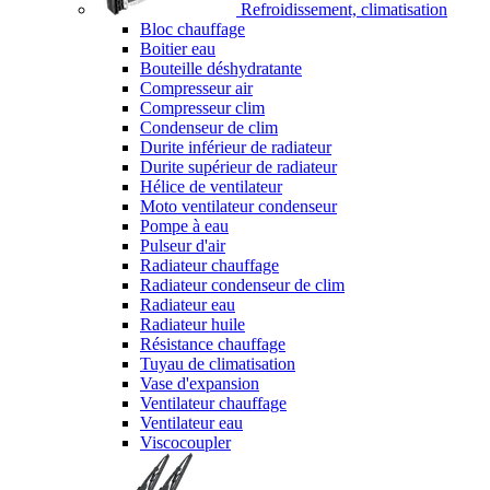
Refroidissement, climatisation
Bloc chauffage
Boitier eau
Bouteille déshydratante
Compresseur air
Compresseur clim
Condenseur de clim
Durite inférieur de radiateur
Durite supérieur de radiateur
Hélice de ventilateur
Moto ventilateur condenseur
Pompe à eau
Pulseur d'air
Radiateur chauffage
Radiateur condenseur de clim
Radiateur eau
Radiateur huile
Résistance chauffage
Tuyau de climatisation
Vase d'expansion
Ventilateur chauffage
Ventilateur eau
Viscocoupler