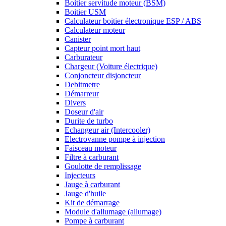
Boitier servitude moteur (BSM)
Boitier USM
Calculateur boitier électronique ESP / ABS
Calculateur moteur
Canister
Capteur point mort haut
Carburateur
Chargeur (Voiture électrique)
Conjoncteur disjoncteur
Debitmetre
Démarreur
Divers
Doseur d'air
Durite de turbo
Echangeur air (Intercooler)
Electrovanne pompe à injection
Faisceau moteur
Filtre à carburant
Goulotte de remplissage
Injecteurs
Jauge à carburant
Jauge d'huile
Kit de démarrage
Module d'allumage (allumage)
Pompe à carburant