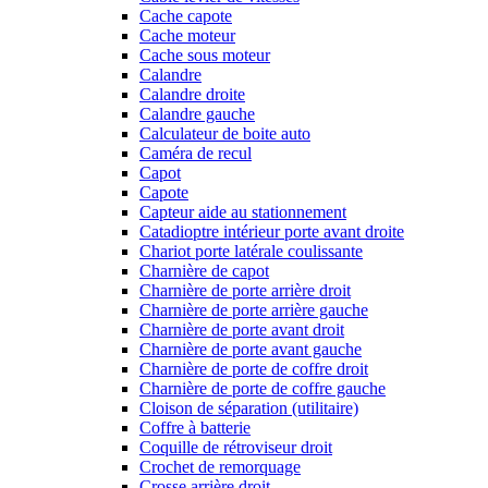
Cache capote
Cache moteur
Cache sous moteur
Calandre
Calandre droite
Calandre gauche
Calculateur de boite auto
Caméra de recul
Capot
Capote
Capteur aide au stationnement
Catadioptre intérieur porte avant droite
Chariot porte latérale coulissante
Charnière de capot
Charnière de porte arrière droit
Charnière de porte arrière gauche
Charnière de porte avant droit
Charnière de porte avant gauche
Charnière de porte de coffre droit
Charnière de porte de coffre gauche
Cloison de séparation (utilitaire)
Coffre à batterie
Coquille de rétroviseur droit
Crochet de remorquage
Crosse arrière droit