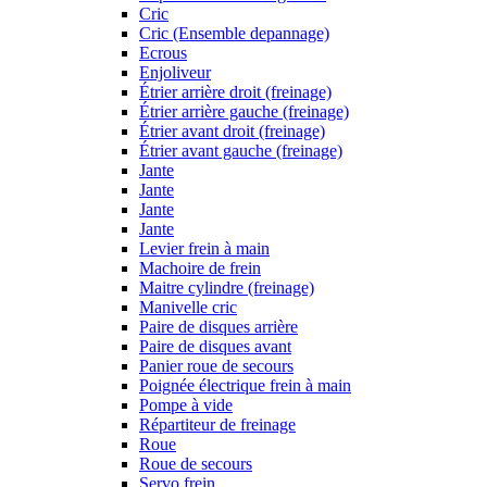
Cric
Cric (Ensemble depannage)
Ecrous
Enjoliveur
Étrier arrière droit (freinage)
Étrier arrière gauche (freinage)
Étrier avant droit (freinage)
Étrier avant gauche (freinage)
Jante
Jante
Jante
Jante
Levier frein à main
Machoire de frein
Maitre cylindre (freinage)
Manivelle cric
Paire de disques arrière
Paire de disques avant
Panier roue de secours
Poignée électrique frein à main
Pompe à vide
Répartiteur de freinage
Roue
Roue de secours
Servo frein