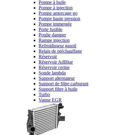
Pompe à huile
Pompe à injection
Pompe amorçage go
Pompe haute pression
Pompe immergée
Porte fusible
Poulie damper
Rampe injection
Refroidisseur gasoil
Relais de préchauffage
Réservoir
Réservoir AdBlue
Réservoir cerine
Sonde lambda
Support alternateur
Support de filtre carburant
Support filtre à huile
Turbo
Vanne EGR