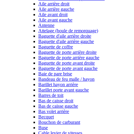
Aile arrière droit
Aile arrière gauche
Aile avant droit
Aile avant gauche
Antenne
Attelage (boule de remorquage)
Baguette d'aile arrière droite
Baguette d'aile arrière gauche
Baguette de coffre
Baguette de porte arrière droite
Baguette de porte arrière gauche
Baguette de porte avant droite
Baguette de porte avant gauche
Baie de pare brise
Bandeau de feu malle / hayon
Barillet hayon arrière
Barillet porte avant gauche
Barres de toit
Bas de caisse droit
Bas de caisse gauche
Bas volet arrière
Becquet
Bouchon de carburant
Buse
Cable levier de vitesses