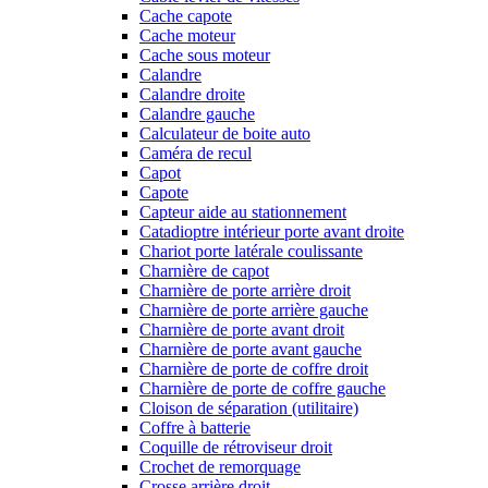
Cache capote
Cache moteur
Cache sous moteur
Calandre
Calandre droite
Calandre gauche
Calculateur de boite auto
Caméra de recul
Capot
Capote
Capteur aide au stationnement
Catadioptre intérieur porte avant droite
Chariot porte latérale coulissante
Charnière de capot
Charnière de porte arrière droit
Charnière de porte arrière gauche
Charnière de porte avant droit
Charnière de porte avant gauche
Charnière de porte de coffre droit
Charnière de porte de coffre gauche
Cloison de séparation (utilitaire)
Coffre à batterie
Coquille de rétroviseur droit
Crochet de remorquage
Crosse arrière droit