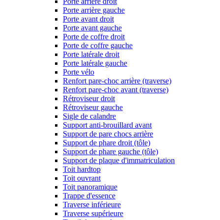
Porte arrière droit
Porte arrière gauche
Porte avant droit
Porte avant gauche
Porte de coffre droit
Porte de coffre gauche
Porte latérale droit
Porte latérale gauche
Porte vélo
Renfort pare-choc arrière (traverse)
Renfort pare-choc avant (traverse)
Rétroviseur droit
Rétroviseur gauche
Sigle de calandre
Support anti-brouillard avant
Support de pare chocs arrière
Support de phare droit (tôle)
Support de phare gauche (tôle)
Support de plaque d'immatriculation
Toit hardtop
Toit ouvrant
Toit panoramique
Trappe d'essence
Traverse inférieure
Traverse supérieure