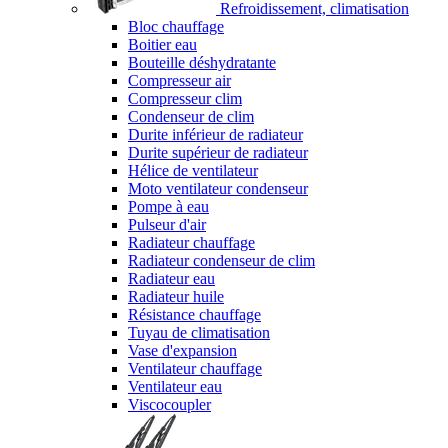
Refroidissement, climatisation
Bloc chauffage
Boitier eau
Bouteille déshydratante
Compresseur air
Compresseur clim
Condenseur de clim
Durite inférieur de radiateur
Durite supérieur de radiateur
Hélice de ventilateur
Moto ventilateur condenseur
Pompe à eau
Pulseur d'air
Radiateur chauffage
Radiateur condenseur de clim
Radiateur eau
Radiateur huile
Résistance chauffage
Tuyau de climatisation
Vase d'expansion
Ventilateur chauffage
Ventilateur eau
Viscocoupler