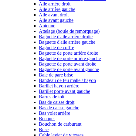
Aile arrière droit
Aile arrière gauche
Aile avant droit
Aile avant gauche
Antenne
Attelage (boule de remorquage)
Baguette d'aile arrière droite
Baguette d'aile arrière gauche
Baguette de coffre
Baguette de porte arrière droite
Baguette de porte arrière gauche
Baguette de porte avant droite
Baguette de porte avant gauche
Baie de pare brise
Bandeau de feu malle / hayon
Barillet hayon arrière
Barillet porte avant gauche
Barres de toit
Bas de caisse droit
Bas de caisse gauche
Bas volet arrière
Becquet
Bouchon de carburant
Buse
Cable levier de vitesses