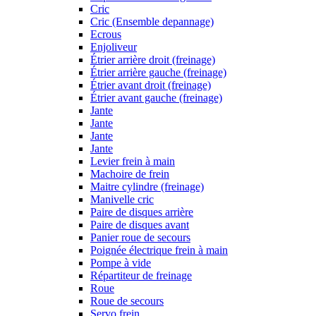
Cric
Cric (Ensemble depannage)
Ecrous
Enjoliveur
Étrier arrière droit (freinage)
Étrier arrière gauche (freinage)
Étrier avant droit (freinage)
Étrier avant gauche (freinage)
Jante
Jante
Jante
Jante
Levier frein à main
Machoire de frein
Maitre cylindre (freinage)
Manivelle cric
Paire de disques arrière
Paire de disques avant
Panier roue de secours
Poignée électrique frein à main
Pompe à vide
Répartiteur de freinage
Roue
Roue de secours
Servo frein