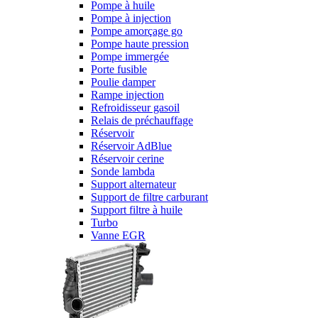
Pompe à huile
Pompe à injection
Pompe amorçage go
Pompe haute pression
Pompe immergée
Porte fusible
Poulie damper
Rampe injection
Refroidisseur gasoil
Relais de préchauffage
Réservoir
Réservoir AdBlue
Réservoir cerine
Sonde lambda
Support alternateur
Support de filtre carburant
Support filtre à huile
Turbo
Vanne EGR