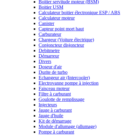
Boitier servitude moteur (BSM)
Boitier USM
Calculateur boitier électronique ESP / ABS
Calculateur moteur
Canister
Capteur point mort haut
Carburateur
Chargeur (Voiture électrique)
Conjoncteur disjoncteur
Debitmetre
Démarreur
Divers
Doseur d'air
Durite de turbo
Echangeur air (Intercooler)
Electrovanne pompe à injection
Faisceau moteur
Filtre à carburant
Goulotte de remplissage
Injecteurs
Jauge à carburant
Jauge d'huile
Kit de démarrage
Module d'allumage (allumage)
Pompe à carburant