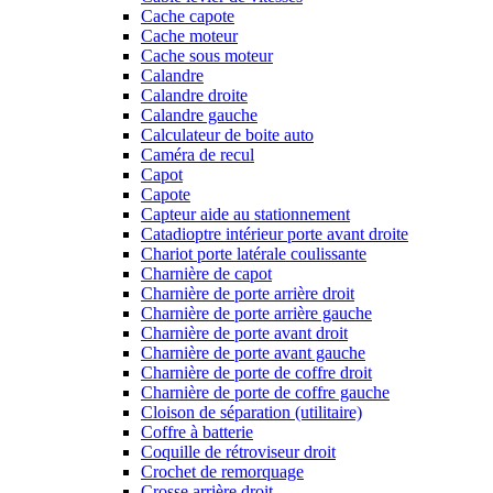
Cache capote
Cache moteur
Cache sous moteur
Calandre
Calandre droite
Calandre gauche
Calculateur de boite auto
Caméra de recul
Capot
Capote
Capteur aide au stationnement
Catadioptre intérieur porte avant droite
Chariot porte latérale coulissante
Charnière de capot
Charnière de porte arrière droit
Charnière de porte arrière gauche
Charnière de porte avant droit
Charnière de porte avant gauche
Charnière de porte de coffre droit
Charnière de porte de coffre gauche
Cloison de séparation (utilitaire)
Coffre à batterie
Coquille de rétroviseur droit
Crochet de remorquage
Crosse arrière droit