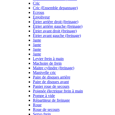
Cric
Cric (Ensemble depannage)
Ecrous
Enjoliveur
Étrier arrière droit (freinage)
Étrier arrière gauche (freinage)
Étrier avant droit (freinage)
Étrier avant gauche (freinage)
Jante
Jante
Jante
Jante
Levier frein à main
Machoire de frein
Maitre cylindre (freinage)
Manivelle cric
Paire de disques arrière
Paire de disques avant
Panier roue de secours
Poignée électrique frein à main
Pompe à vide
Répartiteur de freinage
Roue
Roue de secours
Servo frein