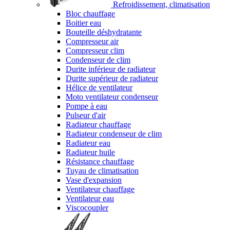
Refroidissement, climatisation
Bloc chauffage
Boitier eau
Bouteille déshydratante
Compresseur air
Compresseur clim
Condenseur de clim
Durite inférieur de radiateur
Durite supérieur de radiateur
Hélice de ventilateur
Moto ventilateur condenseur
Pompe à eau
Pulseur d'air
Radiateur chauffage
Radiateur condenseur de clim
Radiateur eau
Radiateur huile
Résistance chauffage
Tuyau de climatisation
Vase d'expansion
Ventilateur chauffage
Ventilateur eau
Viscocoupler