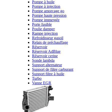
Pompe à huile
Pompe à injection
Pompe amorçage go
Pompe haute pression
Pompe immergée
Porte fusible
Poulie damper
Rampe injection
Refroidisseur gasoil
Relais de préchauffage
Réservoir
Réservoir AdBlue
Réservoir cerine
Sonde lambda
Support alternateur
Support de filtre carburant
Support filtre à huile
Turbo
Vanne EGR