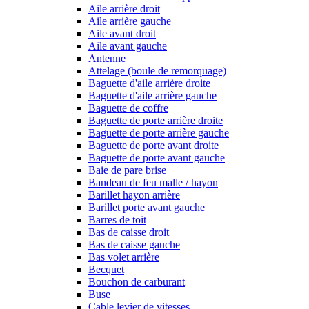
Aile arrière droit
Aile arrière gauche
Aile avant droit
Aile avant gauche
Antenne
Attelage (boule de remorquage)
Baguette d'aile arrière droite
Baguette d'aile arrière gauche
Baguette de coffre
Baguette de porte arrière droite
Baguette de porte arrière gauche
Baguette de porte avant droite
Baguette de porte avant gauche
Baie de pare brise
Bandeau de feu malle / hayon
Barillet hayon arrière
Barillet porte avant gauche
Barres de toit
Bas de caisse droit
Bas de caisse gauche
Bas volet arrière
Becquet
Bouchon de carburant
Buse
Cable levier de vitesses