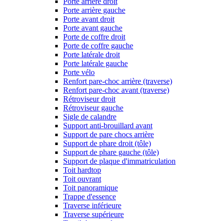
Porte arrière droit
Porte arrière gauche
Porte avant droit
Porte avant gauche
Porte de coffre droit
Porte de coffre gauche
Porte latérale droit
Porte latérale gauche
Porte vélo
Renfort pare-choc arrière (traverse)
Renfort pare-choc avant (traverse)
Rétroviseur droit
Rétroviseur gauche
Sigle de calandre
Support anti-brouillard avant
Support de pare chocs arrière
Support de phare droit (tôle)
Support de phare gauche (tôle)
Support de plaque d'immatriculation
Toit hardtop
Toit ouvrant
Toit panoramique
Trappe d'essence
Traverse inférieure
Traverse supérieure