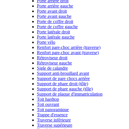
Porte arrière droit
Porte arrière gauche
Porte avant droit
Porte avant gauche
Porte de coffre droit
Porte de coffre gauche
Porte latérale droit
Porte latérale gauche
Porte vélo
Renfort pare-choc arrière (traverse)
Renfort pare-choc avant (traverse)
Rétroviseur droit
Rétroviseur gauche
Sigle de calandre
Support anti-brouillard avant
Support de pare chocs arrière
Support de phare droit (tôle)
Support de phare gauche (tôle)
Support de plaque d'immatriculation
Toit hardtop
Toit ouvrant
Toit panoramique
Trappe d'essence
Traverse inférieure
Traverse supérieure