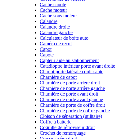
Cache capote
Cache moteur
Cache sous moteur
Calandre
Calandre droite
Calandre gauche
Calculateur de boite auto
Caméra de recul
Capot
Capote
Capteur aide au stationnement
Catadioptre intérieur porte avant droite
Chariot porte latérale coulissante
Charnière de capot
Charnière de porte arrière droit
Charnière de porte arrière gauche
Charnière de porte avant droit
Charnière de porte avant gauche
Charnière de porte de coffre droit
Charnière de porte de coffre gauche
Cloison de séparation (utilitaire)
Coffre à batterie
Coquille de rétroviseur droit
Crochet de remorquage
Crosse arrière droit