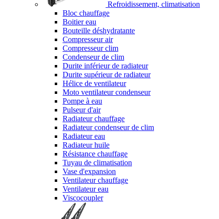
Refroidissement, climatisation
Bloc chauffage
Boitier eau
Bouteille déshydratante
Compresseur air
Compresseur clim
Condenseur de clim
Durite inférieur de radiateur
Durite supérieur de radiateur
Hélice de ventilateur
Moto ventilateur condenseur
Pompe à eau
Pulseur d'air
Radiateur chauffage
Radiateur condenseur de clim
Radiateur eau
Radiateur huile
Résistance chauffage
Tuyau de climatisation
Vase d'expansion
Ventilateur chauffage
Ventilateur eau
Viscocoupler