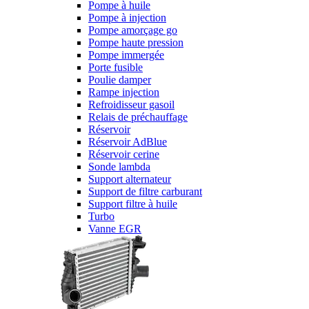
Pompe à huile
Pompe à injection
Pompe amorçage go
Pompe haute pression
Pompe immergée
Porte fusible
Poulie damper
Rampe injection
Refroidisseur gasoil
Relais de préchauffage
Réservoir
Réservoir AdBlue
Réservoir cerine
Sonde lambda
Support alternateur
Support de filtre carburant
Support filtre à huile
Turbo
Vanne EGR