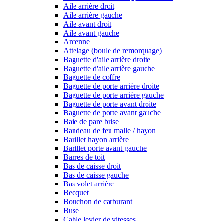
Aile arrière droit
Aile arrière gauche
Aile avant droit
Aile avant gauche
Antenne
Attelage (boule de remorquage)
Baguette d'aile arrière droite
Baguette d'aile arrière gauche
Baguette de coffre
Baguette de porte arrière droite
Baguette de porte arrière gauche
Baguette de porte avant droite
Baguette de porte avant gauche
Baie de pare brise
Bandeau de feu malle / hayon
Barillet hayon arrière
Barillet porte avant gauche
Barres de toit
Bas de caisse droit
Bas de caisse gauche
Bas volet arrière
Becquet
Bouchon de carburant
Buse
Cable levier de vitesses