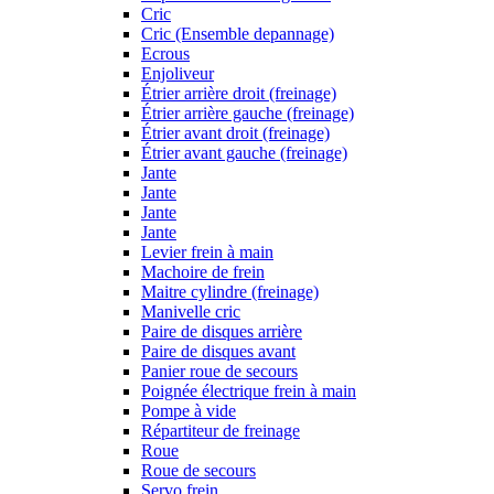
Cric
Cric (Ensemble depannage)
Ecrous
Enjoliveur
Étrier arrière droit (freinage)
Étrier arrière gauche (freinage)
Étrier avant droit (freinage)
Étrier avant gauche (freinage)
Jante
Jante
Jante
Jante
Levier frein à main
Machoire de frein
Maitre cylindre (freinage)
Manivelle cric
Paire de disques arrière
Paire de disques avant
Panier roue de secours
Poignée électrique frein à main
Pompe à vide
Répartiteur de freinage
Roue
Roue de secours
Servo frein