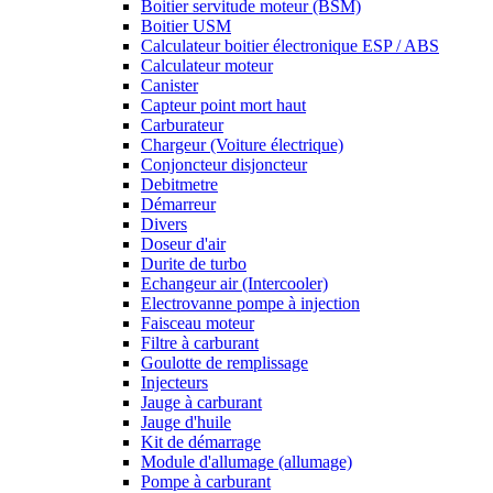
Boitier servitude moteur (BSM)
Boitier USM
Calculateur boitier électronique ESP / ABS
Calculateur moteur
Canister
Capteur point mort haut
Carburateur
Chargeur (Voiture électrique)
Conjoncteur disjoncteur
Debitmetre
Démarreur
Divers
Doseur d'air
Durite de turbo
Echangeur air (Intercooler)
Electrovanne pompe à injection
Faisceau moteur
Filtre à carburant
Goulotte de remplissage
Injecteurs
Jauge à carburant
Jauge d'huile
Kit de démarrage
Module d'allumage (allumage)
Pompe à carburant