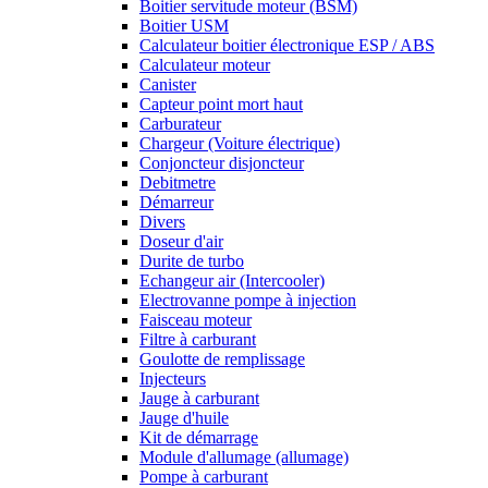
Boitier servitude moteur (BSM)
Boitier USM
Calculateur boitier électronique ESP / ABS
Calculateur moteur
Canister
Capteur point mort haut
Carburateur
Chargeur (Voiture électrique)
Conjoncteur disjoncteur
Debitmetre
Démarreur
Divers
Doseur d'air
Durite de turbo
Echangeur air (Intercooler)
Electrovanne pompe à injection
Faisceau moteur
Filtre à carburant
Goulotte de remplissage
Injecteurs
Jauge à carburant
Jauge d'huile
Kit de démarrage
Module d'allumage (allumage)
Pompe à carburant