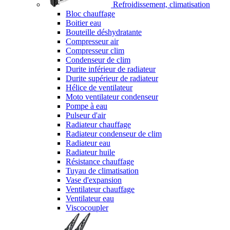
Refroidissement, climatisation
Bloc chauffage
Boitier eau
Bouteille déshydratante
Compresseur air
Compresseur clim
Condenseur de clim
Durite inférieur de radiateur
Durite supérieur de radiateur
Hélice de ventilateur
Moto ventilateur condenseur
Pompe à eau
Pulseur d'air
Radiateur chauffage
Radiateur condenseur de clim
Radiateur eau
Radiateur huile
Résistance chauffage
Tuyau de climatisation
Vase d'expansion
Ventilateur chauffage
Ventilateur eau
Viscocoupler