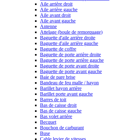
Aile arrière droit
Aile arrière gauche
Aile avant droit
Aile avant gauche
Antenne
Attelage (boule de remorquage)
Baguette d'aile arrière droite
Baguette d'aile arrière gauche
Baguette de coffre
Baguette de porte arrière droite
Baguette de porte arrière gauche
Baguette de porte avant droite
Baguette de porte avant gauche
Baie de pare brise
Bandeau de feu malle / hayon
Barillet hayon arrière
Barillet porte avant gauche
Barres de toit
Bas de caisse droit
Bas de caisse gauche
Bas volet arrière
Becquet
Bouchon de carburant
Buse
Cable levier de vitesses