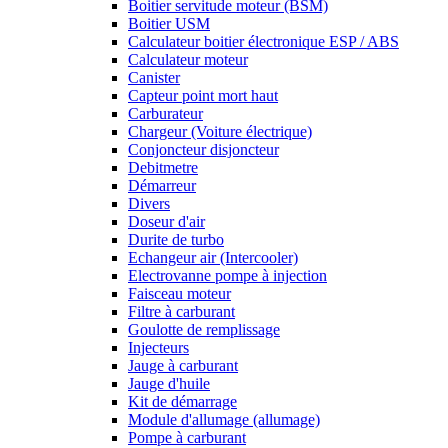
Boitier servitude moteur (BSM)
Boitier USM
Calculateur boitier électronique ESP / ABS
Calculateur moteur
Canister
Capteur point mort haut
Carburateur
Chargeur (Voiture électrique)
Conjoncteur disjoncteur
Debitmetre
Démarreur
Divers
Doseur d'air
Durite de turbo
Echangeur air (Intercooler)
Electrovanne pompe à injection
Faisceau moteur
Filtre à carburant
Goulotte de remplissage
Injecteurs
Jauge à carburant
Jauge d'huile
Kit de démarrage
Module d'allumage (allumage)
Pompe à carburant