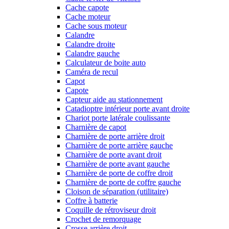
Cache capote
Cache moteur
Cache sous moteur
Calandre
Calandre droite
Calandre gauche
Calculateur de boite auto
Caméra de recul
Capot
Capote
Capteur aide au stationnement
Catadioptre intérieur porte avant droite
Chariot porte latérale coulissante
Charnière de capot
Charnière de porte arrière droit
Charnière de porte arrière gauche
Charnière de porte avant droit
Charnière de porte avant gauche
Charnière de porte de coffre droit
Charnière de porte de coffre gauche
Cloison de séparation (utilitaire)
Coffre à batterie
Coquille de rétroviseur droit
Crochet de remorquage
Crosse arrière droit