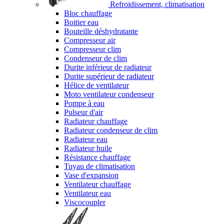
Refroidissement, climatisation
Bloc chauffage
Boitier eau
Bouteille déshydratante
Compresseur air
Compresseur clim
Condenseur de clim
Durite inférieur de radiateur
Durite supérieur de radiateur
Hélice de ventilateur
Moto ventilateur condenseur
Pompe à eau
Pulseur d'air
Radiateur chauffage
Radiateur condenseur de clim
Radiateur eau
Radiateur huile
Résistance chauffage
Tuyau de climatisation
Vase d'expansion
Ventilateur chauffage
Ventilateur eau
Viscocoupler