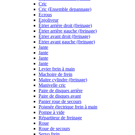
Cric
Cric (Ensemble depannage)
Ecrous
Enjoliveur
Étrier arrière droit (freinage)
Étrier arrière gauche (freinage)
Étrier avant droit (freinage)
Étrier avant gauche (freinage)
Jante
Jante
Jante
Jante
Levier frein à main
Machoire de frein
Maitre cylindre (freinage)
Manivelle cric
Paire de disques arrière
Paire de disques avant
Panier roue de secours
Poignée électrique frein à main
Pompe à vide
Répartiteur de freinage
Roue
Roue de secours
Servo frein