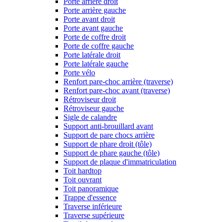
Porte arrière droit
Porte arrière gauche
Porte avant droit
Porte avant gauche
Porte de coffre droit
Porte de coffre gauche
Porte latérale droit
Porte latérale gauche
Porte vélo
Renfort pare-choc arrière (traverse)
Renfort pare-choc avant (traverse)
Rétroviseur droit
Rétroviseur gauche
Sigle de calandre
Support anti-brouillard avant
Support de pare chocs arrière
Support de phare droit (tôle)
Support de phare gauche (tôle)
Support de plaque d'immatriculation
Toit hardtop
Toit ouvrant
Toit panoramique
Trappe d'essence
Traverse inférieure
Traverse supérieure