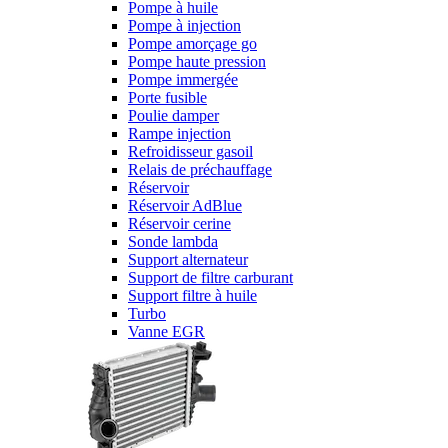
Pompe à huile
Pompe à injection
Pompe amorçage go
Pompe haute pression
Pompe immergée
Porte fusible
Poulie damper
Rampe injection
Refroidisseur gasoil
Relais de préchauffage
Réservoir
Réservoir AdBlue
Réservoir cerine
Sonde lambda
Support alternateur
Support de filtre carburant
Support filtre à huile
Turbo
Vanne EGR