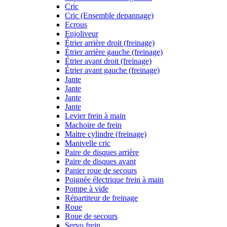
Cric
Cric (Ensemble depannage)
Ecrous
Enjoliveur
Étrier arrière droit (freinage)
Étrier arrière gauche (freinage)
Étrier avant droit (freinage)
Étrier avant gauche (freinage)
Jante
Jante
Jante
Jante
Levier frein à main
Machoire de frein
Maitre cylindre (freinage)
Manivelle cric
Paire de disques arrière
Paire de disques avant
Panier roue de secours
Poignée électrique frein à main
Pompe à vide
Répartiteur de freinage
Roue
Roue de secours
Servo frein