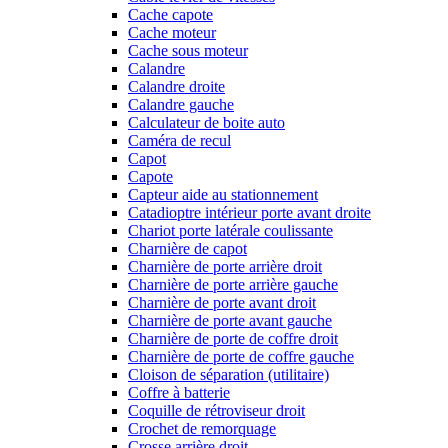
Cache capote
Cache moteur
Cache sous moteur
Calandre
Calandre droite
Calandre gauche
Calculateur de boite auto
Caméra de recul
Capot
Capote
Capteur aide au stationnement
Catadioptre intérieur porte avant droite
Chariot porte latérale coulissante
Charnière de capot
Charnière de porte arrière droit
Charnière de porte arrière gauche
Charnière de porte avant droit
Charnière de porte avant gauche
Charnière de porte de coffre droit
Charnière de porte de coffre gauche
Cloison de séparation (utilitaire)
Coffre à batterie
Coquille de rétroviseur droit
Crochet de remorquage
Crosse arrière droit