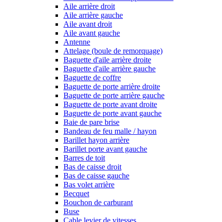
Aile arrière droit
Aile arrière gauche
Aile avant droit
Aile avant gauche
Antenne
Attelage (boule de remorquage)
Baguette d'aile arrière droite
Baguette d'aile arrière gauche
Baguette de coffre
Baguette de porte arrière droite
Baguette de porte arrière gauche
Baguette de porte avant droite
Baguette de porte avant gauche
Baie de pare brise
Bandeau de feu malle / hayon
Barillet hayon arrière
Barillet porte avant gauche
Barres de toit
Bas de caisse droit
Bas de caisse gauche
Bas volet arrière
Becquet
Bouchon de carburant
Buse
Cable levier de vitesses