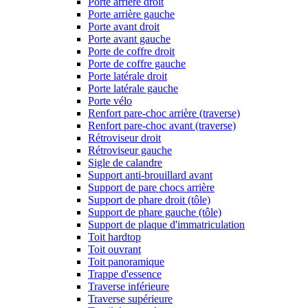
Porte arrière droit
Porte arrière gauche
Porte avant droit
Porte avant gauche
Porte de coffre droit
Porte de coffre gauche
Porte latérale droit
Porte latérale gauche
Porte vélo
Renfort pare-choc arrière (traverse)
Renfort pare-choc avant (traverse)
Rétroviseur droit
Rétroviseur gauche
Sigle de calandre
Support anti-brouillard avant
Support de pare chocs arrière
Support de phare droit (tôle)
Support de phare gauche (tôle)
Support de plaque d'immatriculation
Toit hardtop
Toit ouvrant
Toit panoramique
Trappe d'essence
Traverse inférieure
Traverse supérieure