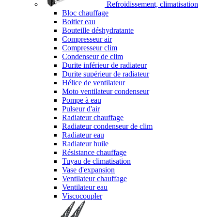
Refroidissement, climatisation
Bloc chauffage
Boitier eau
Bouteille déshydratante
Compresseur air
Compresseur clim
Condenseur de clim
Durite inférieur de radiateur
Durite supérieur de radiateur
Hélice de ventilateur
Moto ventilateur condenseur
Pompe à eau
Pulseur d'air
Radiateur chauffage
Radiateur condenseur de clim
Radiateur eau
Radiateur huile
Résistance chauffage
Tuyau de climatisation
Vase d'expansion
Ventilateur chauffage
Ventilateur eau
Viscocoupler