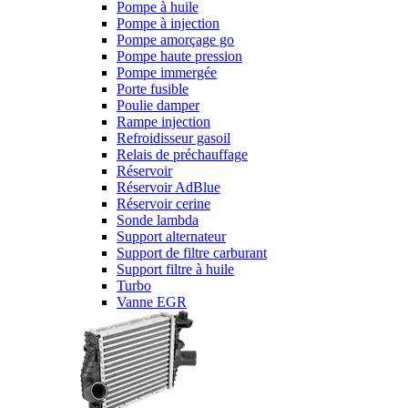
Pompe à huile
Pompe à injection
Pompe amorçage go
Pompe haute pression
Pompe immergée
Porte fusible
Poulie damper
Rampe injection
Refroidisseur gasoil
Relais de préchauffage
Réservoir
Réservoir AdBlue
Réservoir cerine
Sonde lambda
Support alternateur
Support de filtre carburant
Support filtre à huile
Turbo
Vanne EGR