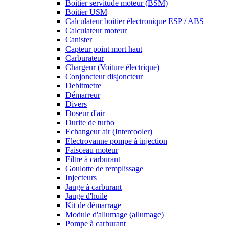
Boitier servitude moteur (BSM)
Boitier USM
Calculateur boitier électronique ESP / ABS
Calculateur moteur
Canister
Capteur point mort haut
Carburateur
Chargeur (Voiture électrique)
Conjoncteur disjoncteur
Debitmetre
Démarreur
Divers
Doseur d'air
Durite de turbo
Echangeur air (Intercooler)
Electrovanne pompe à injection
Faisceau moteur
Filtre à carburant
Goulotte de remplissage
Injecteurs
Jauge à carburant
Jauge d'huile
Kit de démarrage
Module d'allumage (allumage)
Pompe à carburant