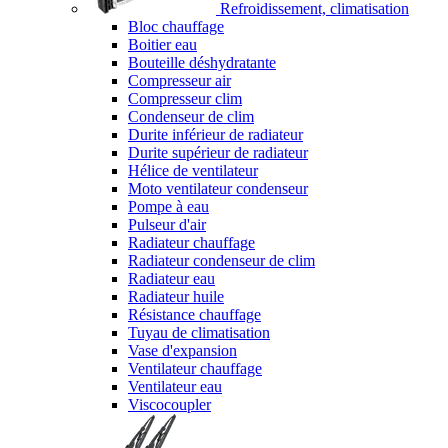
Refroidissement, climatisation
Bloc chauffage
Boitier eau
Bouteille déshydratante
Compresseur air
Compresseur clim
Condenseur de clim
Durite inférieur de radiateur
Durite supérieur de radiateur
Hélice de ventilateur
Moto ventilateur condenseur
Pompe à eau
Pulseur d'air
Radiateur chauffage
Radiateur condenseur de clim
Radiateur eau
Radiateur huile
Résistance chauffage
Tuyau de climatisation
Vase d'expansion
Ventilateur chauffage
Ventilateur eau
Viscocoupler