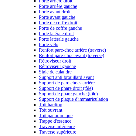
Porte arrière droit
Porte arrière gauche
Porte avant droit
Porte avant gauche
Porte de coffre droit
Porte de coffre gauche
Porte latérale droit
Porte latérale gauche
Porte vélo
Renfort pare-choc arrière (traverse)
Renfort pare-choc avant (traverse)
Rétroviseur droit
Rétroviseur gauche
Sigle de calandre
Support anti-brouillard avant
Support de pare chocs arrière
Support de phare droit (tôle)
Support de phare gauche (tôle)
Support de plaque d'immatriculation
Toit hardtop
Toit ouvrant
Toit panoramique
Trappe d'essence
Traverse inférieure
Traverse supérieure