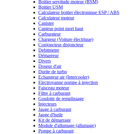
Boitier servitude moteur (BSM)
Boitier USM
Calculateur boitier électronique ESP / ABS
Calculateur moteur
Canister
Capteur point mort haut
Carburateur
Chargeur (Voiture électrique)
Conjoncteur disjoncteur
Debitmetre
Démarreur
Divers
Doseur d'air
Durite de turbo
Echangeur air (Intercooler)
Electrovanne pompe à injection
Faisceau moteur
Filtre à carburant
Goulotte de remplissage
Injecteurs
Jauge à carburant
Jauge d'huile
Kit de démarrage
Module d'allumage (allumage)
Pompe à carburant