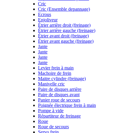
Cric
Cric (Ensemble depannage)
Ecrous
Enjoliveur
Étrier arrière droit (freinage)
Étrier arrière gauche (freinage)
Étrier avant droit (freinage)
Étrier avant gauche (freinage)
Jante
Jante
Jante
Jante
Levier frein à main
Machoire de frein
Maitre cylindre (freinage)
Manivelle cric
Paire de disques arrière
Paire de disques avant
Panier roue de secours
Poignée électrique frein à main
Pompe à vide
Répartiteur de freinage
Roue
Roue de secours
Servo frein