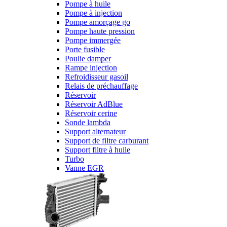
Pompe à huile
Pompe à injection
Pompe amorçage go
Pompe haute pression
Pompe immergée
Porte fusible
Poulie damper
Rampe injection
Refroidisseur gasoil
Relais de préchauffage
Réservoir
Réservoir AdBlue
Réservoir cerine
Sonde lambda
Support alternateur
Support de filtre carburant
Support filtre à huile
Turbo
Vanne EGR