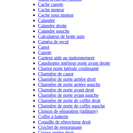
Cache capote
Cache moteur
Cache sous moteur
Calandre
Calandre droite
Calandre gauche
Calculateur de boite auto
Caméra de recul
Capot
Capote
Capteur aide au stationnement
Catadioptre intérieur porte avant droite
Chariot porte latérale coulissante
Charnière de capot
Charnière de porte arrière droit
Charnière de porte arrière gauche
Charnière de porte avant droit
Charnière de porte avant gauche
Charnière de porte de coffre droit
Charnière de porte de coffre gauche
Cloison de séparation (utilitaire)
Coffre à batterie
Coquille de rétroviseur droit
Crochet de remorquage
Crosse arrière droit