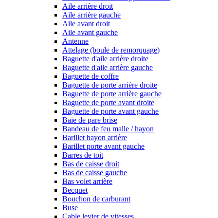
Aile arrière droit
Aile arrière gauche
Aile avant droit
Aile avant gauche
Antenne
Attelage (boule de remorquage)
Baguette d'aile arrière droite
Baguette d'aile arrière gauche
Baguette de coffre
Baguette de porte arrière droite
Baguette de porte arrière gauche
Baguette de porte avant droite
Baguette de porte avant gauche
Baie de pare brise
Bandeau de feu malle / hayon
Barillet hayon arrière
Barillet porte avant gauche
Barres de toit
Bas de caisse droit
Bas de caisse gauche
Bas volet arrière
Becquet
Bouchon de carburant
Buse
Cable levier de vitesses