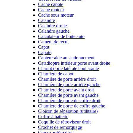
Cache capote
Cache moteur
Cache sous moteur
Calandre
Calandre droite
Calandre gauche
Calculateur de boite auto
Caméra de recul
Capot
Capote
Capteur aide au stationnement
Catadioptre intérieur porte avant droite
Chariot porte latérale coulissante
Charnière de capot
Charnière de porte arrière droit
Charnière de porte arrière gauche
Charnière de porte avant droit
Charnière de porte avant gauche
Charnière de porte de coffre droit
Charnière de porte de coffre gauche
Cloison de séparation (utilitaire)
Coffre à batterie
Coquille de rétroviseur droit
Crochet de remorquage
Crosse arrière droit