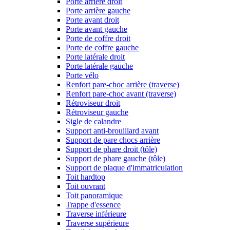
Porte arrière droit
Porte arrière gauche
Porte avant droit
Porte avant gauche
Porte de coffre droit
Porte de coffre gauche
Porte latérale droit
Porte latérale gauche
Porte vélo
Renfort pare-choc arrière (traverse)
Renfort pare-choc avant (traverse)
Rétroviseur droit
Rétroviseur gauche
Sigle de calandre
Support anti-brouillard avant
Support de pare chocs arrière
Support de phare droit (tôle)
Support de phare gauche (tôle)
Support de plaque d'immatriculation
Toit hardtop
Toit ouvrant
Toit panoramique
Trappe d'essence
Traverse inférieure
Traverse supérieure