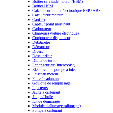
Boitier servitude moteur (BSM)
Boitier USM
Calculateur boitier électronique ESP / ABS
Calculateur moteur
Canister
Capteur point mort haut
Carburateur
Chargeur (Voiture électrique)
Conjoncteur disjoncteur
Debitmetre
Démarreur
Divers
Doseur d'air
Durite de turbo
Echangeur air (Intercooler)
Electrovanne pompe à injection
Faisceau moteur
Filtre à carburant
Goulotte de remplissage
Injecteurs
Jauge à carburant
Jauge d'huile
Kit de démarrage
Module d'allumage (allumage)
Pompe à carburant