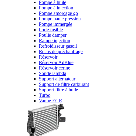
Pompe à huile
Pompe à injection
Pompe amorçage go
Pompe haute pression
Pompe immergée
Porte fusible
Poulie damper
Rampe injection
Refroidisseur gasoil
Relais de préchauffage
Réservoir
Réservoir AdBlue
Réservoir cerine
Sonde lambda
Support alternateur
Support de filtre carburant
Support filtre à huile
Turbo
Vanne EGR