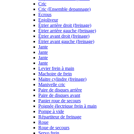
Cric
Cric (Ensemble depannage)
Ecrous
Enjoliveur
Étrier arrière droit (freinage)
Étrier arrière gauche (freinage)
Étrier avant droit (freinage)
Étrier avant gauche (freinage)
Jante
Jante
Jante
Jante
Levier frein à main
Machoire de frein
Maitre cylindre (freinage)
Manivelle cric
Paire de disques arrière
Paire de disques avant
Panier roue de secours
Poignée électrique frein à main
Pompe à vide
Répartiteur de freinage
Roue
Roue de secours
Servo frein