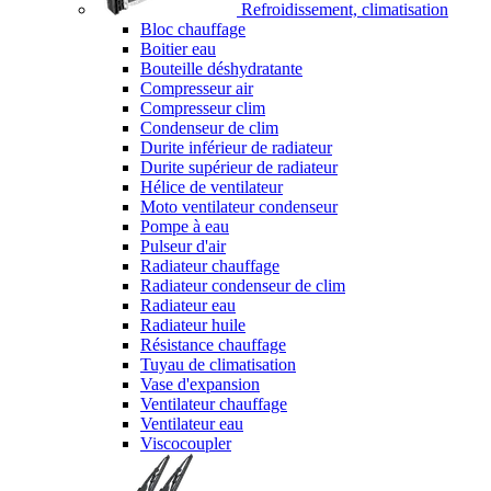
Refroidissement, climatisation
Bloc chauffage
Boitier eau
Bouteille déshydratante
Compresseur air
Compresseur clim
Condenseur de clim
Durite inférieur de radiateur
Durite supérieur de radiateur
Hélice de ventilateur
Moto ventilateur condenseur
Pompe à eau
Pulseur d'air
Radiateur chauffage
Radiateur condenseur de clim
Radiateur eau
Radiateur huile
Résistance chauffage
Tuyau de climatisation
Vase d'expansion
Ventilateur chauffage
Ventilateur eau
Viscocoupler