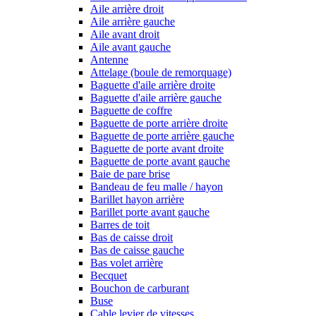
Aile arrière droit
Aile arrière gauche
Aile avant droit
Aile avant gauche
Antenne
Attelage (boule de remorquage)
Baguette d'aile arrière droite
Baguette d'aile arrière gauche
Baguette de coffre
Baguette de porte arrière droite
Baguette de porte arrière gauche
Baguette de porte avant droite
Baguette de porte avant gauche
Baie de pare brise
Bandeau de feu malle / hayon
Barillet hayon arrière
Barillet porte avant gauche
Barres de toit
Bas de caisse droit
Bas de caisse gauche
Bas volet arrière
Becquet
Bouchon de carburant
Buse
Cable levier de vitesses