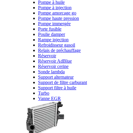
Pompe à huile
Pompe à injection
Pompe amorçage go
Pompe haute pression
Pompe immergée
Porte fusible
Poulie damper
Rampe injection
Refroidisseur gasoil
Relais de préchauffage
Réservoir
Réservoir AdBlue
Réservoir cerine
Sonde lambda
Support alternateur
Support de filtre carburant
Support filtre à huile
Turbo
Vanne EGR