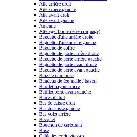
Aile arrière droit
Aile arrière gauche
Aile avant droit
Aile avant gauche
Antenne
Attelage (boule de remorquage)
Baguette d'aile arrière droite
Baguette d'aile arrière gauche
Baguette de coffre
Baguette de porte arrière droite
Baguette de porte arrière gauche
Baguette de porte avant droite
Baguette de porte avant gauche
Baie de pare brise
Bandeau de feu malle / hayon
Barillet hayon arrière
Barillet porte avant gauche
Barres de toit
Bas de caisse droit
Bas de caisse gauche
Bas volet arrière
Becquet
Bouchon de carburant
Buse
Cable levier de vitesses