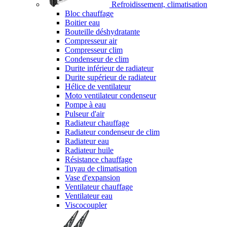
Refroidissement, climatisation
Bloc chauffage
Boitier eau
Bouteille déshydratante
Compresseur air
Compresseur clim
Condenseur de clim
Durite inférieur de radiateur
Durite supérieur de radiateur
Hélice de ventilateur
Moto ventilateur condenseur
Pompe à eau
Pulseur d'air
Radiateur chauffage
Radiateur condenseur de clim
Radiateur eau
Radiateur huile
Résistance chauffage
Tuyau de climatisation
Vase d'expansion
Ventilateur chauffage
Ventilateur eau
Viscocoupler