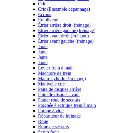
Cric
Cric (Ensemble depannage)
Ecrous
Enjoliveur
Étrier arrière droit (freinage)
Étrier arrière gauche (freinage)
Étrier avant droit (freinage)
Étrier avant gauche (freinage)
Jante
Jante
Jante
Jante
Levier frein à main
Machoire de frein
Maitre cylindre (freinage)
Manivelle cric
Paire de disques arrière
Paire de disques avant
Panier roue de secours
Poignée électrique frein à main
Pompe à vide
Répartiteur de freinage
Roue
Roue de secours
Servo frein