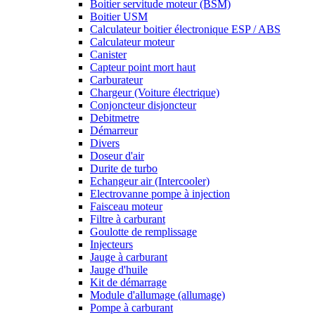
Boitier servitude moteur (BSM)
Boitier USM
Calculateur boitier électronique ESP / ABS
Calculateur moteur
Canister
Capteur point mort haut
Carburateur
Chargeur (Voiture électrique)
Conjoncteur disjoncteur
Debitmetre
Démarreur
Divers
Doseur d'air
Durite de turbo
Echangeur air (Intercooler)
Electrovanne pompe à injection
Faisceau moteur
Filtre à carburant
Goulotte de remplissage
Injecteurs
Jauge à carburant
Jauge d'huile
Kit de démarrage
Module d'allumage (allumage)
Pompe à carburant