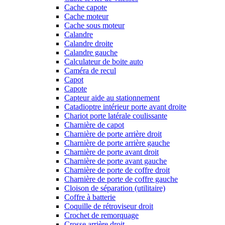
Cache capote
Cache moteur
Cache sous moteur
Calandre
Calandre droite
Calandre gauche
Calculateur de boite auto
Caméra de recul
Capot
Capote
Capteur aide au stationnement
Catadioptre intérieur porte avant droite
Chariot porte latérale coulissante
Charnière de capot
Charnière de porte arrière droit
Charnière de porte arrière gauche
Charnière de porte avant droit
Charnière de porte avant gauche
Charnière de porte de coffre droit
Charnière de porte de coffre gauche
Cloison de séparation (utilitaire)
Coffre à batterie
Coquille de rétroviseur droit
Crochet de remorquage
Crosse arrière droit