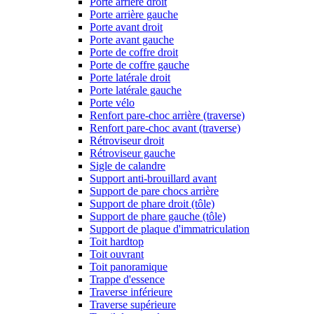
Porte arrière droit
Porte arrière gauche
Porte avant droit
Porte avant gauche
Porte de coffre droit
Porte de coffre gauche
Porte latérale droit
Porte latérale gauche
Porte vélo
Renfort pare-choc arrière (traverse)
Renfort pare-choc avant (traverse)
Rétroviseur droit
Rétroviseur gauche
Sigle de calandre
Support anti-brouillard avant
Support de pare chocs arrière
Support de phare droit (tôle)
Support de phare gauche (tôle)
Support de plaque d'immatriculation
Toit hardtop
Toit ouvrant
Toit panoramique
Trappe d'essence
Traverse inférieure
Traverse supérieure