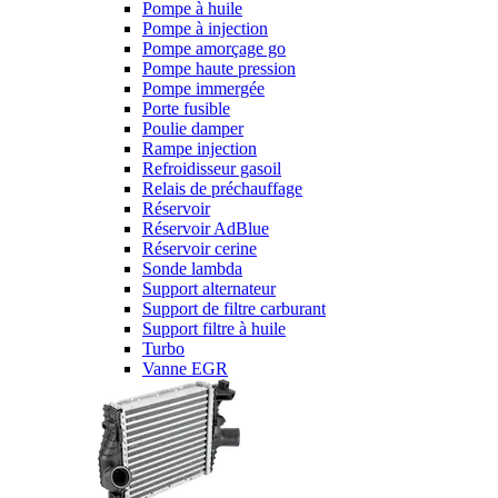
Pompe à huile
Pompe à injection
Pompe amorçage go
Pompe haute pression
Pompe immergée
Porte fusible
Poulie damper
Rampe injection
Refroidisseur gasoil
Relais de préchauffage
Réservoir
Réservoir AdBlue
Réservoir cerine
Sonde lambda
Support alternateur
Support de filtre carburant
Support filtre à huile
Turbo
Vanne EGR