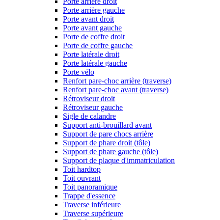
Porte arrière droit
Porte arrière gauche
Porte avant droit
Porte avant gauche
Porte de coffre droit
Porte de coffre gauche
Porte latérale droit
Porte latérale gauche
Porte vélo
Renfort pare-choc arrière (traverse)
Renfort pare-choc avant (traverse)
Rétroviseur droit
Rétroviseur gauche
Sigle de calandre
Support anti-brouillard avant
Support de pare chocs arrière
Support de phare droit (tôle)
Support de phare gauche (tôle)
Support de plaque d'immatriculation
Toit hardtop
Toit ouvrant
Toit panoramique
Trappe d'essence
Traverse inférieure
Traverse supérieure