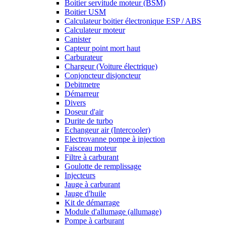
Boitier servitude moteur (BSM)
Boitier USM
Calculateur boitier électronique ESP / ABS
Calculateur moteur
Canister
Capteur point mort haut
Carburateur
Chargeur (Voiture électrique)
Conjoncteur disjoncteur
Debitmetre
Démarreur
Divers
Doseur d'air
Durite de turbo
Echangeur air (Intercooler)
Electrovanne pompe à injection
Faisceau moteur
Filtre à carburant
Goulotte de remplissage
Injecteurs
Jauge à carburant
Jauge d'huile
Kit de démarrage
Module d'allumage (allumage)
Pompe à carburant