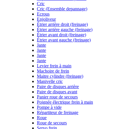
Cric
Cric (Ensemble depannage)
Ecrous
Enjoliveur
Étrier arrière droit (freinage)
Étrier arrière gauche (freinage)
Étrier avant droit (freinage)
Étrier avant gauche (freinage)
Jante
Jante
Jante
Jante
Levier frein à main
Machoire de frein
Maitre cylindre (freinage)
Manivelle cric
Paire de disques arrière
Paire de disques avant
Panier roue de secours
Poignée électrique frein à main
Pompe à vide
Répartiteur de freinage
Roue
Roue de secours
Servo frein