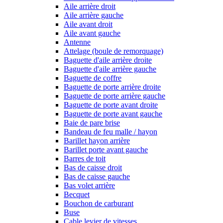
Aile arrière droit
Aile arrière gauche
Aile avant droit
Aile avant gauche
Antenne
Attelage (boule de remorquage)
Baguette d'aile arrière droite
Baguette d'aile arrière gauche
Baguette de coffre
Baguette de porte arrière droite
Baguette de porte arrière gauche
Baguette de porte avant droite
Baguette de porte avant gauche
Baie de pare brise
Bandeau de feu malle / hayon
Barillet hayon arrière
Barillet porte avant gauche
Barres de toit
Bas de caisse droit
Bas de caisse gauche
Bas volet arrière
Becquet
Bouchon de carburant
Buse
Cable levier de vitesses