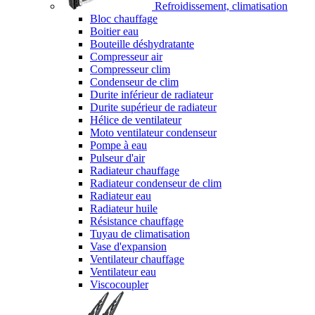
Refroidissement, climatisation
Bloc chauffage
Boitier eau
Bouteille déshydratante
Compresseur air
Compresseur clim
Condenseur de clim
Durite inférieur de radiateur
Durite supérieur de radiateur
Hélice de ventilateur
Moto ventilateur condenseur
Pompe à eau
Pulseur d'air
Radiateur chauffage
Radiateur condenseur de clim
Radiateur eau
Radiateur huile
Résistance chauffage
Tuyau de climatisation
Vase d'expansion
Ventilateur chauffage
Ventilateur eau
Viscocoupler