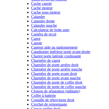
Cache capote
Cache moteur
Cache sous moteur
Calandre
Calandre droite
Calandre gauche
Calculateur de boite auto
Caméra de recul
Capot
Capote
Capteur aide au stationnement
Catadioptre intérieur porte avant droite
Chariot porte latérale coulissante
Charnière de capot
Charnière de porte arrière droit
Charnière de porte arrière gauche
Charnière de porte avant droit
Charnière de porte avant gauche
Charnière de porte de coffre droit
Charnière de porte de coffre gauche
Cloison de séparation (utilitaire)
Coffre à batterie
Coquille de rétroviseur droit
Crochet de remorquage
Crosse arrière droit