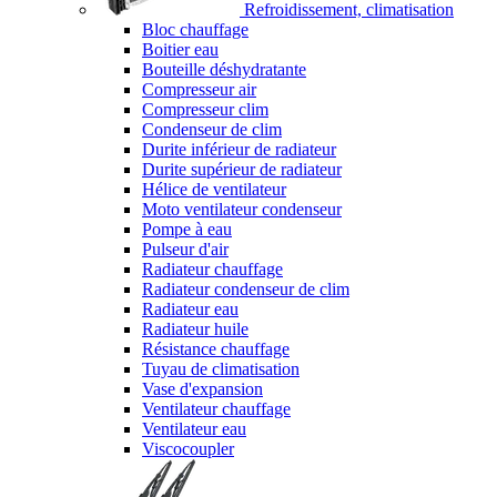
Refroidissement, climatisation
Bloc chauffage
Boitier eau
Bouteille déshydratante
Compresseur air
Compresseur clim
Condenseur de clim
Durite inférieur de radiateur
Durite supérieur de radiateur
Hélice de ventilateur
Moto ventilateur condenseur
Pompe à eau
Pulseur d'air
Radiateur chauffage
Radiateur condenseur de clim
Radiateur eau
Radiateur huile
Résistance chauffage
Tuyau de climatisation
Vase d'expansion
Ventilateur chauffage
Ventilateur eau
Viscocoupler