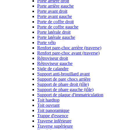
Porte arrière droit
Porte arrière gauche
Porte avant droit
Porte avant gauche
Porte de coffre droit
Porte de coffre gauche
Porte latérale droit
Porte latérale gauche
Porte vélo
Renfort pare-choc arrière (traverse)
Renfort pare-choc avant (traverse)
Rétroviseur droit
Rétroviseur gauche
Sigle de calandre
Support anti-brouillard avant
Support de pare chocs arrière
Support de phare droit (tôle)
Support de phare gauche (tôle)
Support de plaque d'immatriculation
Toit hardtop
Toit ouvrant
Toit panoramique
Trappe d'essence
Traverse inférieure
Traverse supérieure