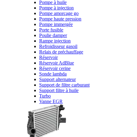
Pompe à huile
Pompe à injection
Pompe amorçage go
Pompe haute pression
Pompe immergée
Porte fusible
Poulie damper
Rampe injection
Refroidisseur gasoil
Relais de préchauffage
Réservoir
Réservoir AdBlue
Réservoir cerine
Sonde lambda
Support alternateur
Support de filtre carburant
Support filtre à huile
Turbo
Vanne EGR