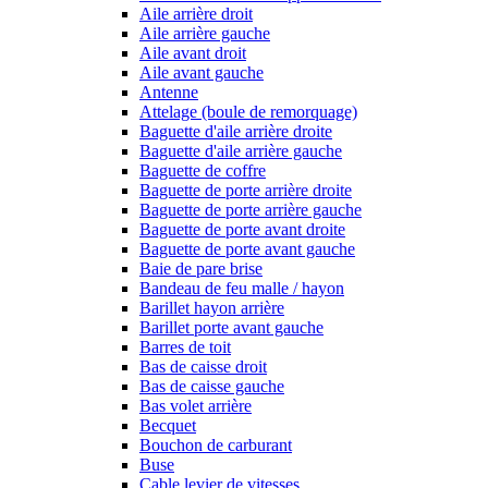
Aile arrière droit
Aile arrière gauche
Aile avant droit
Aile avant gauche
Antenne
Attelage (boule de remorquage)
Baguette d'aile arrière droite
Baguette d'aile arrière gauche
Baguette de coffre
Baguette de porte arrière droite
Baguette de porte arrière gauche
Baguette de porte avant droite
Baguette de porte avant gauche
Baie de pare brise
Bandeau de feu malle / hayon
Barillet hayon arrière
Barillet porte avant gauche
Barres de toit
Bas de caisse droit
Bas de caisse gauche
Bas volet arrière
Becquet
Bouchon de carburant
Buse
Cable levier de vitesses