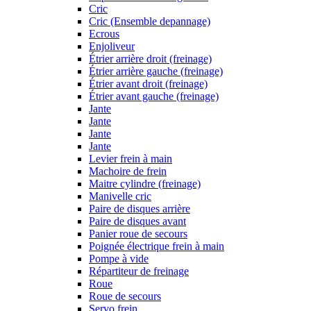
Cric
Cric (Ensemble depannage)
Ecrous
Enjoliveur
Étrier arrière droit (freinage)
Étrier arrière gauche (freinage)
Étrier avant droit (freinage)
Étrier avant gauche (freinage)
Jante
Jante
Jante
Jante
Levier frein à main
Machoire de frein
Maitre cylindre (freinage)
Manivelle cric
Paire de disques arrière
Paire de disques avant
Panier roue de secours
Poignée électrique frein à main
Pompe à vide
Répartiteur de freinage
Roue
Roue de secours
Servo frein