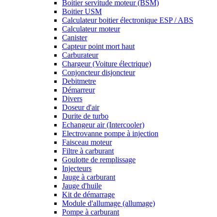
Boitier servitude moteur (BSM)
Boitier USM
Calculateur boitier électronique ESP / ABS
Calculateur moteur
Canister
Capteur point mort haut
Carburateur
Chargeur (Voiture électrique)
Conjoncteur disjoncteur
Debitmetre
Démarreur
Divers
Doseur d'air
Durite de turbo
Echangeur air (Intercooler)
Electrovanne pompe à injection
Faisceau moteur
Filtre à carburant
Goulotte de remplissage
Injecteurs
Jauge à carburant
Jauge d'huile
Kit de démarrage
Module d'allumage (allumage)
Pompe à carburant