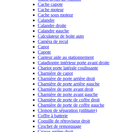
Cache capote
Cache moteur
Cache sous moteur
Calandre
Calandre droite
Calandre gauche
Calculateur de boite auto
Caméra de recul
Capot
Capote
Capteur aide au stationnement
Catadioptre intérieur porte avant droite
Chariot porte latérale coulissante
Charnière de capot
Charnière de porte arrière droit
Charnière de porte arrière gauche
Charnière de porte avant droit
Charnière de porte avant gauche
Charnière de porte de coffre droit
Charnière de porte de coffre gauche
Cloison de séparation (utilitaire)
Coffre à batterie
Coquille de rétroviseur droit
Crochet de remorquage
Crosse arrière droit