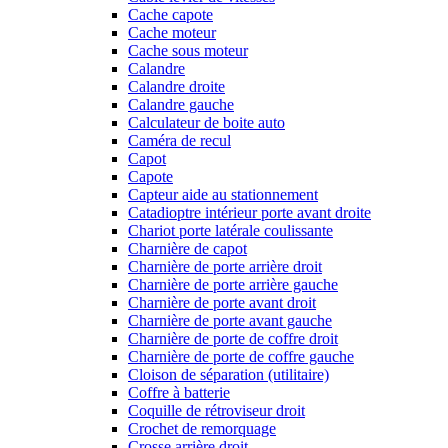
Cache capote
Cache moteur
Cache sous moteur
Calandre
Calandre droite
Calandre gauche
Calculateur de boite auto
Caméra de recul
Capot
Capote
Capteur aide au stationnement
Catadioptre intérieur porte avant droite
Chariot porte latérale coulissante
Charnière de capot
Charnière de porte arrière droit
Charnière de porte arrière gauche
Charnière de porte avant droit
Charnière de porte avant gauche
Charnière de porte de coffre droit
Charnière de porte de coffre gauche
Cloison de séparation (utilitaire)
Coffre à batterie
Coquille de rétroviseur droit
Crochet de remorquage
Crosse arrière droit