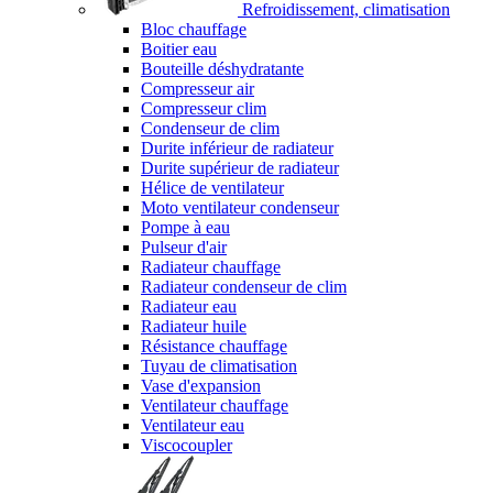
Refroidissement, climatisation
Bloc chauffage
Boitier eau
Bouteille déshydratante
Compresseur air
Compresseur clim
Condenseur de clim
Durite inférieur de radiateur
Durite supérieur de radiateur
Hélice de ventilateur
Moto ventilateur condenseur
Pompe à eau
Pulseur d'air
Radiateur chauffage
Radiateur condenseur de clim
Radiateur eau
Radiateur huile
Résistance chauffage
Tuyau de climatisation
Vase d'expansion
Ventilateur chauffage
Ventilateur eau
Viscocoupler