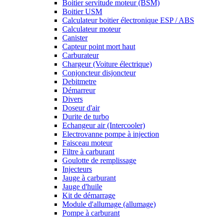
Boitier servitude moteur (BSM)
Boitier USM
Calculateur boitier électronique ESP / ABS
Calculateur moteur
Canister
Capteur point mort haut
Carburateur
Chargeur (Voiture électrique)
Conjoncteur disjoncteur
Debitmetre
Démarreur
Divers
Doseur d'air
Durite de turbo
Echangeur air (Intercooler)
Electrovanne pompe à injection
Faisceau moteur
Filtre à carburant
Goulotte de remplissage
Injecteurs
Jauge à carburant
Jauge d'huile
Kit de démarrage
Module d'allumage (allumage)
Pompe à carburant