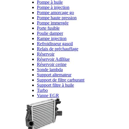
Pompe à huile
Pompe à injection
Pompe amorçage go
Pompe haute pression
Pompe immergée
Porte fusible
Poulie damper
Rampe injection
Refroidisseur gasoil
Relais de préchauffage
Réservoir
Réservoir AdBlue
Réservoir cerine
Sonde lambda
Support alternateur
Support de filtre carburant
Support filtre à huile
Turbo
Vanne EGR