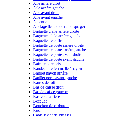
Aile arrière droit
Aile arrière gauche
Aile avant droit
Aile avant gauche
Antenne
Attelage (boule de remorquage)
Baguette d'aile arrière droite
Baguette d'aile arrière gauche
Baguette de coffre
Baguette de porte arrière droite
Baguette de porte arrière gauche
Baguette de porte avant droite
Baguette de porte avant gauche
Baie de pare brise
Bandeau de feu malle / hayon
Barillet hayon arrière
Barillet porte avant gauche
Barres de toit
Bas de caisse droit
Bas de caisse gauche
Bas volet arrière
Becquet
Bouchon de carburant
Buse
Cable levier de vitesses