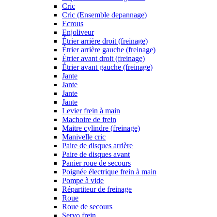
Cric
Cric (Ensemble depannage)
Ecrous
Enjoliveur
Étrier arrière droit (freinage)
Étrier arrière gauche (freinage)
Étrier avant droit (freinage)
Étrier avant gauche (freinage)
Jante
Jante
Jante
Jante
Levier frein à main
Machoire de frein
Maitre cylindre (freinage)
Manivelle cric
Paire de disques arrière
Paire de disques avant
Panier roue de secours
Poignée électrique frein à main
Pompe à vide
Répartiteur de freinage
Roue
Roue de secours
Servo frein