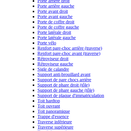
Porte arrière droit
Porte arrière gauche
Porte avant droit
Porte avant gauche
Porte de coffre droit
Porte de coffre gauche
Porte latérale droit
Porte latérale gauche
Porte vélo
Renfort pare-choc arrière (traverse)
Renfort pare-choc avant (traverse)
Rétroviseur droit
Rétroviseur gauche
Sigle de calandre
Support anti-brouillard avant
Support de pare chocs arrière
Support de phare droit (tôle)
Support de phare gauche (tôle)
Support de plaque d'immatriculation
Toit hardtop
Toit ouvrant
Toit panoramique
Trappe d'essence
Traverse inférieure
Traverse supérieure