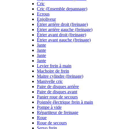
Cric
Cric (Ensemble depannage)
Ecrous
Enjoliveur
Étrier arrière droit (freinage)
Étrier arrière gauche (freinage)
Étrier avant droit (freinage)
Étrier avant gauche (freinage)
Jante
Jante
Jante
Jante
Levier frein à main
Machoire de frein
Maitre cylindre (freinage)
Manivelle cric
Paire de disques arrière
Paire de disques avant
Panier roue de secours
Poignée électrique frein à main
Pompe à vide
Répartiteur de freinage
Roue
Roue de secours
Servo frein