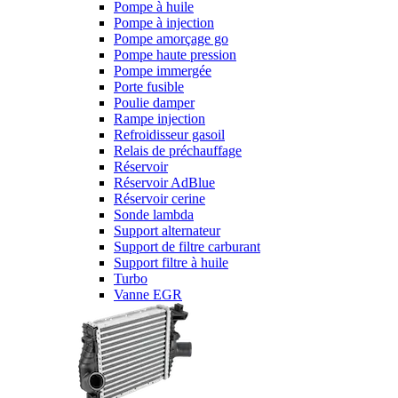
Pompe à huile
Pompe à injection
Pompe amorçage go
Pompe haute pression
Pompe immergée
Porte fusible
Poulie damper
Rampe injection
Refroidisseur gasoil
Relais de préchauffage
Réservoir
Réservoir AdBlue
Réservoir cerine
Sonde lambda
Support alternateur
Support de filtre carburant
Support filtre à huile
Turbo
Vanne EGR