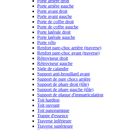
Porte arrière droit
Porte arrière gauche
Porte avant droit
Porte avant gauche
Porte de coffre droit
Porte de coffre gauche
Porte latérale droit
Porte latérale gauche
Porte vélo
Renfort pare-choc arrière (traverse)
Renfort pare-choc avant (traverse)
Rétroviseur droit
Rétroviseur gauche
Sigle de calandre
Support anti-brouillard avant
Support de pare chocs arrière
Support de phare droit (tôle)
Support de phare gauche (tôle)
Support de plaque d'immatriculation
Toit hardtop
Toit ouvrant
Toit panoramique
Trappe d'essence
Traverse inférieure
Traverse supérieure