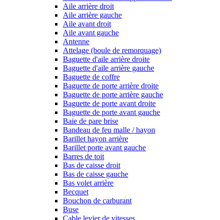
Aile arrière droit
Aile arrière gauche
Aile avant droit
Aile avant gauche
Antenne
Attelage (boule de remorquage)
Baguette d'aile arrière droite
Baguette d'aile arrière gauche
Baguette de coffre
Baguette de porte arrière droite
Baguette de porte arrière gauche
Baguette de porte avant droite
Baguette de porte avant gauche
Baie de pare brise
Bandeau de feu malle / hayon
Barillet hayon arrière
Barillet porte avant gauche
Barres de toit
Bas de caisse droit
Bas de caisse gauche
Bas volet arrière
Becquet
Bouchon de carburant
Buse
Cable levier de vitesses