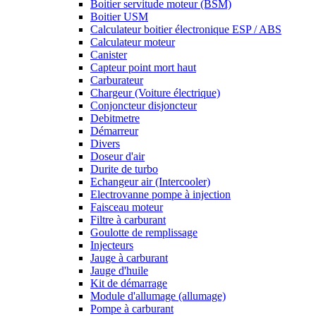
Boitier servitude moteur (BSM)
Boitier USM
Calculateur boitier électronique ESP / ABS
Calculateur moteur
Canister
Capteur point mort haut
Carburateur
Chargeur (Voiture électrique)
Conjoncteur disjoncteur
Debitmetre
Démarreur
Divers
Doseur d'air
Durite de turbo
Echangeur air (Intercooler)
Electrovanne pompe à injection
Faisceau moteur
Filtre à carburant
Goulotte de remplissage
Injecteurs
Jauge à carburant
Jauge d'huile
Kit de démarrage
Module d'allumage (allumage)
Pompe à carburant