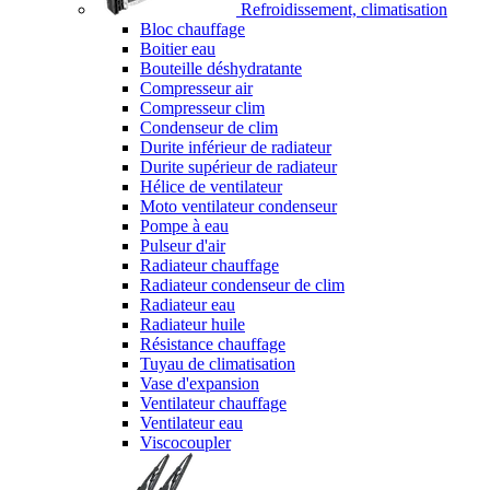
Refroidissement, climatisation
Bloc chauffage
Boitier eau
Bouteille déshydratante
Compresseur air
Compresseur clim
Condenseur de clim
Durite inférieur de radiateur
Durite supérieur de radiateur
Hélice de ventilateur
Moto ventilateur condenseur
Pompe à eau
Pulseur d'air
Radiateur chauffage
Radiateur condenseur de clim
Radiateur eau
Radiateur huile
Résistance chauffage
Tuyau de climatisation
Vase d'expansion
Ventilateur chauffage
Ventilateur eau
Viscocoupler