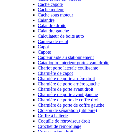
Cache capote
Cache moteur
Cache sous moteur
Calandre
Calandre droite
Calandre gauche
Calculateur de boite auto
Caméra de recul
Capot
Capote
Capteur aide au stationnement
Catadioptre intérieur porte avant droite
Chariot porte latérale coulissante
Charnière de capot
Charnière de porte arrière droit
Charnière de porte arrière gauche
Charnière de porte avant droit
Charnière de porte avant gauche
Charnière de porte de coffre droit
Charnière de porte de coffre gauche
Cloison de séparation (utilitaire)
Coffre à batterie
Coquille de rétroviseur droit
Crochet de remorquage
Crosse arrière droit