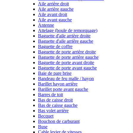
Aile arrière droit
Aile arrière gauche
Aile avant droit
Aile avant gauche
Antenne
Attelage (boule de remorquage)
Baguette d'aile arrière droite
Baguette d'aile arrière gauche
Baguette de coffre
Baguette de porte arrière droite
Baguette de porte arrière gauche
Baguette de porte avant droite
Baguette de porte avant gauche
Baie de pare brise
Bandeau de feu malle / hayon
Barillet hayon arrière
Barillet porte avant gauche
Barres de toit
Bas de caisse droit
Bas de caisse gauche
Bas volet arrière
Becquet
Bouchon de carburant
Buse
Cable levier de vitesses