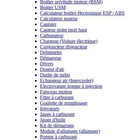
Boitier servitude moteur (BSM)
Boitier USM
Calculateur boitier électronique ESP / ABS
Calculateur moteur
Canister
Capteur point mort haut
Carburateur
Chargeur (Voiture électrique)
Conjoncteur disjoncteur
Debitmetre
Démarreur
Divers
Doseur d'air
Durite de turbo
Echangeur air (Intercooler)
Electrovanne pompe à injection
Faisceau moteur
Filtre à carburant
Goulotte de remplissage
Injecteurs
Jauge à carburant
Jauge d'huile
Kit de démarrage
Module d'allumage (allumage)
Pompe à carburant