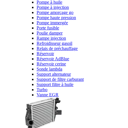
Pompe à huile
Pompe à injection
Pompe amorçage go
Pompe haute pression
Pompe immergée
Porte fusible
Poulie damper
Rampe injection
Refroidisseur gasoil
Relais de préchauffage
Réservoir
Réservoir AdBlue
Réservoir cerine
Sonde lambda
Support alternateur
Support de filtre carburant
Support filtre à huile
Turbo
Vanne EGR