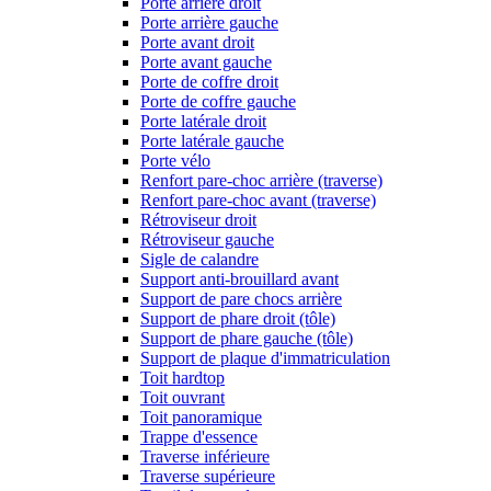
Porte arrière droit
Porte arrière gauche
Porte avant droit
Porte avant gauche
Porte de coffre droit
Porte de coffre gauche
Porte latérale droit
Porte latérale gauche
Porte vélo
Renfort pare-choc arrière (traverse)
Renfort pare-choc avant (traverse)
Rétroviseur droit
Rétroviseur gauche
Sigle de calandre
Support anti-brouillard avant
Support de pare chocs arrière
Support de phare droit (tôle)
Support de phare gauche (tôle)
Support de plaque d'immatriculation
Toit hardtop
Toit ouvrant
Toit panoramique
Trappe d'essence
Traverse inférieure
Traverse supérieure