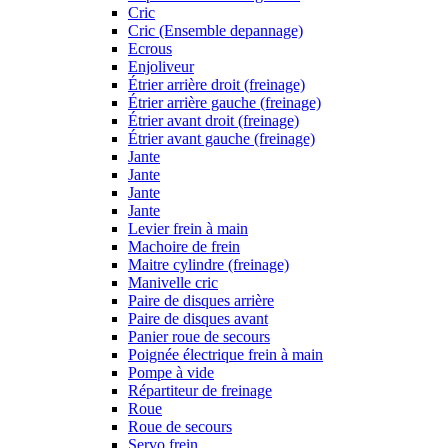
Cric
Cric (Ensemble depannage)
Ecrous
Enjoliveur
Étrier arrière droit (freinage)
Étrier arrière gauche (freinage)
Étrier avant droit (freinage)
Étrier avant gauche (freinage)
Jante
Jante
Jante
Jante
Levier frein à main
Machoire de frein
Maitre cylindre (freinage)
Manivelle cric
Paire de disques arrière
Paire de disques avant
Panier roue de secours
Poignée électrique frein à main
Pompe à vide
Répartiteur de freinage
Roue
Roue de secours
Servo frein