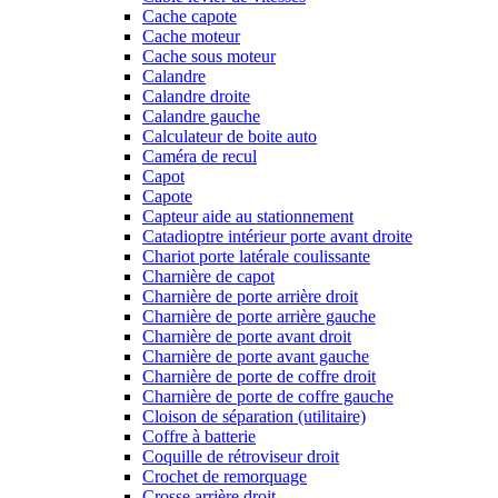
Cache capote
Cache moteur
Cache sous moteur
Calandre
Calandre droite
Calandre gauche
Calculateur de boite auto
Caméra de recul
Capot
Capote
Capteur aide au stationnement
Catadioptre intérieur porte avant droite
Chariot porte latérale coulissante
Charnière de capot
Charnière de porte arrière droit
Charnière de porte arrière gauche
Charnière de porte avant droit
Charnière de porte avant gauche
Charnière de porte de coffre droit
Charnière de porte de coffre gauche
Cloison de séparation (utilitaire)
Coffre à batterie
Coquille de rétroviseur droit
Crochet de remorquage
Crosse arrière droit