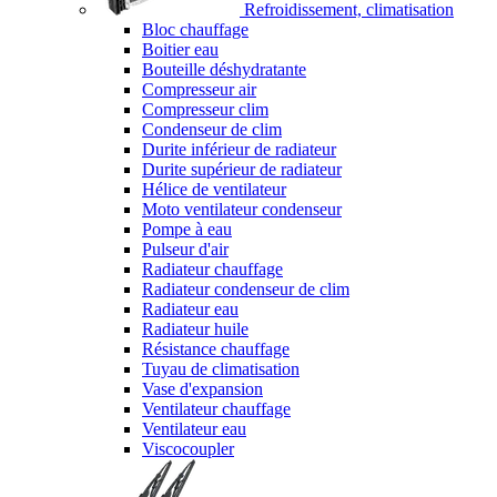
Refroidissement, climatisation
Bloc chauffage
Boitier eau
Bouteille déshydratante
Compresseur air
Compresseur clim
Condenseur de clim
Durite inférieur de radiateur
Durite supérieur de radiateur
Hélice de ventilateur
Moto ventilateur condenseur
Pompe à eau
Pulseur d'air
Radiateur chauffage
Radiateur condenseur de clim
Radiateur eau
Radiateur huile
Résistance chauffage
Tuyau de climatisation
Vase d'expansion
Ventilateur chauffage
Ventilateur eau
Viscocoupler