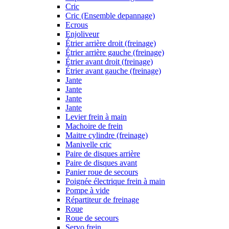
Cric
Cric (Ensemble depannage)
Ecrous
Enjoliveur
Étrier arrière droit (freinage)
Étrier arrière gauche (freinage)
Étrier avant droit (freinage)
Étrier avant gauche (freinage)
Jante
Jante
Jante
Jante
Levier frein à main
Machoire de frein
Maitre cylindre (freinage)
Manivelle cric
Paire de disques arrière
Paire de disques avant
Panier roue de secours
Poignée électrique frein à main
Pompe à vide
Répartiteur de freinage
Roue
Roue de secours
Servo frein