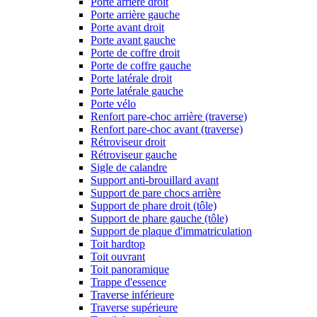
Porte arrière droit
Porte arrière gauche
Porte avant droit
Porte avant gauche
Porte de coffre droit
Porte de coffre gauche
Porte latérale droit
Porte latérale gauche
Porte vélo
Renfort pare-choc arrière (traverse)
Renfort pare-choc avant (traverse)
Rétroviseur droit
Rétroviseur gauche
Sigle de calandre
Support anti-brouillard avant
Support de pare chocs arrière
Support de phare droit (tôle)
Support de phare gauche (tôle)
Support de plaque d'immatriculation
Toit hardtop
Toit ouvrant
Toit panoramique
Trappe d'essence
Traverse inférieure
Traverse supérieure