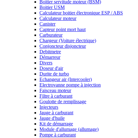
Boitier servitude moteur (BSM)
Boitier USM
Calculateur boitier électronique ESP / ABS
Calculateur moteur
Canister
Capteur point mort haut
Carburateur
Chargeur (Voiture électrique)
Conjoncteur disjoncteur
Debitmetre
Démarreur
Divers
Doseur d'air
Durite de turbo
Echangeur air (Intercooler)
Electrovanne pompe à injection
Faisceau moteur
Filtre à carburant
Goulotte de remplissage
Injecteurs
Jauge à carburant
Jauge d'huile
Kit de démarrage
Module d'allumage (allumage)
Pompe à carburant