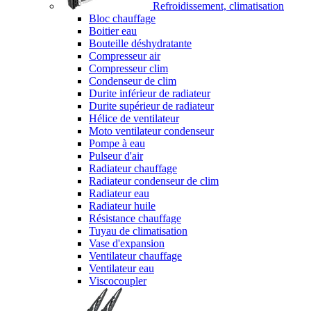
Refroidissement, climatisation
Bloc chauffage
Boitier eau
Bouteille déshydratante
Compresseur air
Compresseur clim
Condenseur de clim
Durite inférieur de radiateur
Durite supérieur de radiateur
Hélice de ventilateur
Moto ventilateur condenseur
Pompe à eau
Pulseur d'air
Radiateur chauffage
Radiateur condenseur de clim
Radiateur eau
Radiateur huile
Résistance chauffage
Tuyau de climatisation
Vase d'expansion
Ventilateur chauffage
Ventilateur eau
Viscocoupler