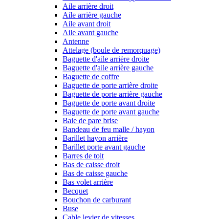
Aile arrière droit
Aile arrière gauche
Aile avant droit
Aile avant gauche
Antenne
Attelage (boule de remorquage)
Baguette d'aile arrière droite
Baguette d'aile arrière gauche
Baguette de coffre
Baguette de porte arrière droite
Baguette de porte arrière gauche
Baguette de porte avant droite
Baguette de porte avant gauche
Baie de pare brise
Bandeau de feu malle / hayon
Barillet hayon arrière
Barillet porte avant gauche
Barres de toit
Bas de caisse droit
Bas de caisse gauche
Bas volet arrière
Becquet
Bouchon de carburant
Buse
Cable levier de vitesses