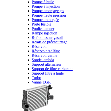
Pompe à huile
Pompe à injection
Pompe amorçage go
Pompe haute pression
Pompe immergée
Porte fusible
Poulie damper
Rampe injection
Refroidisseur gasoil
Relais de préchauffage
Réservoir
Réservoir AdBlue
Réservoir cerine
Sonde lambda
Support alternateur
Support de filtre carburant
Support filtre à huile
Turbo
Vanne EGR