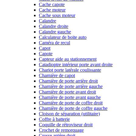
Cache capote
Cache moteur
Cache sous moteur
Calandre
Calandre droite
Calandre gauche
Calculateur de boite auto
Caméra de recul
Capot
Capote
Capteur aide au stationnement
Catadioptre intérieur porte avant droite
Chariot porte latérale coulissante
Charnière de capot
Charnière de porte arrière droit
Charnière de porte arrière gauche
Charnière de porte avant droit
Charnière de porte avant gauche
Charnière de porte de coffre droit
Charnière de porte de coffre gauche
Cloison de séparation (utilitaire)
Coffre à batterie
Coquille de rétroviseur droit
Crochet de remorquage
Crosse arrière droit