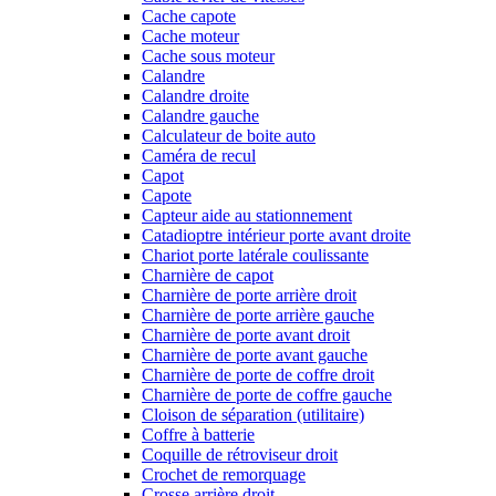
Cache capote
Cache moteur
Cache sous moteur
Calandre
Calandre droite
Calandre gauche
Calculateur de boite auto
Caméra de recul
Capot
Capote
Capteur aide au stationnement
Catadioptre intérieur porte avant droite
Chariot porte latérale coulissante
Charnière de capot
Charnière de porte arrière droit
Charnière de porte arrière gauche
Charnière de porte avant droit
Charnière de porte avant gauche
Charnière de porte de coffre droit
Charnière de porte de coffre gauche
Cloison de séparation (utilitaire)
Coffre à batterie
Coquille de rétroviseur droit
Crochet de remorquage
Crosse arrière droit