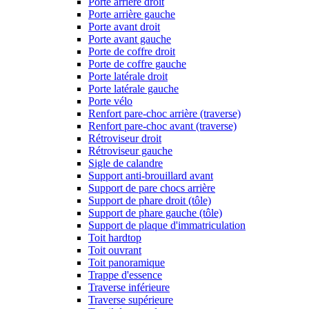
Porte arrière droit
Porte arrière gauche
Porte avant droit
Porte avant gauche
Porte de coffre droit
Porte de coffre gauche
Porte latérale droit
Porte latérale gauche
Porte vélo
Renfort pare-choc arrière (traverse)
Renfort pare-choc avant (traverse)
Rétroviseur droit
Rétroviseur gauche
Sigle de calandre
Support anti-brouillard avant
Support de pare chocs arrière
Support de phare droit (tôle)
Support de phare gauche (tôle)
Support de plaque d'immatriculation
Toit hardtop
Toit ouvrant
Toit panoramique
Trappe d'essence
Traverse inférieure
Traverse supérieure