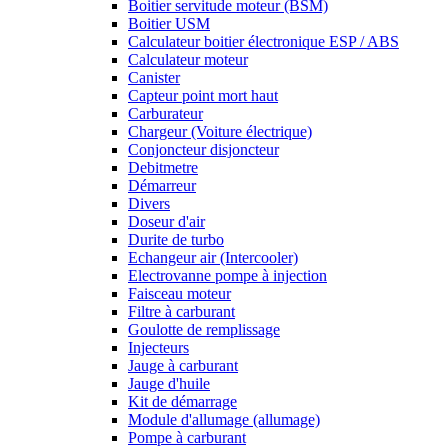
Boitier servitude moteur (BSM)
Boitier USM
Calculateur boitier électronique ESP / ABS
Calculateur moteur
Canister
Capteur point mort haut
Carburateur
Chargeur (Voiture électrique)
Conjoncteur disjoncteur
Debitmetre
Démarreur
Divers
Doseur d'air
Durite de turbo
Echangeur air (Intercooler)
Electrovanne pompe à injection
Faisceau moteur
Filtre à carburant
Goulotte de remplissage
Injecteurs
Jauge à carburant
Jauge d'huile
Kit de démarrage
Module d'allumage (allumage)
Pompe à carburant