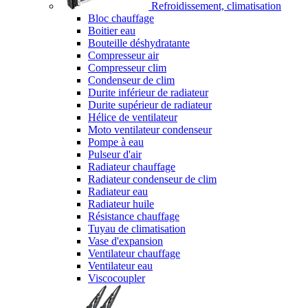
Refroidissement, climatisation
Bloc chauffage
Boitier eau
Bouteille déshydratante
Compresseur air
Compresseur clim
Condenseur de clim
Durite inférieur de radiateur
Durite supérieur de radiateur
Hélice de ventilateur
Moto ventilateur condenseur
Pompe à eau
Pulseur d'air
Radiateur chauffage
Radiateur condenseur de clim
Radiateur eau
Radiateur huile
Résistance chauffage
Tuyau de climatisation
Vase d'expansion
Ventilateur chauffage
Ventilateur eau
Viscocoupler