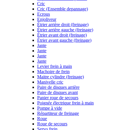
Cric
Cric (Ensemble depannage)
Ecrous
Enjoliveur
Étrier arrière droit (freinage)
Étrier arrière gauche (freinage)
Étrier avant droit (freinage)
Étrier avant gauche (freinage)
Jante
Jante
Jante
Jante
Levier frein à main
Machoire de frein
Maitre cylindre (freinage)
Manivelle cric
Paire de disques arrière
Paire de disques avant
Panier roue de secours
Poignée électrique frein à main
Pompe à vide
Répartiteur de freinage
Roue
Roue de secours
Servo frein