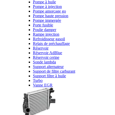
Pompe à huile
Pompe à injection
Pompe amorçage go
Pompe haute pression
Pompe immergée
Porte fusible
Poulie damper
Rampe injection
Refroidisseur gasoil
Relais de préchauffage
Réservoir
Réservoir AdBlue
Réservoir cerine
Sonde lambda
Support alternateur
Support de filtre carburant
Support filtre à huile
Turbo
Vanne EGR