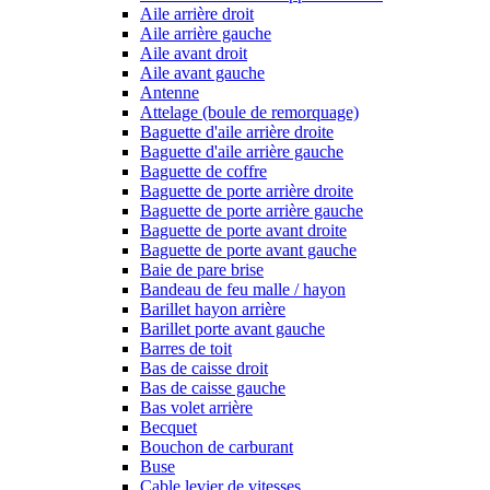
Aile arrière droit
Aile arrière gauche
Aile avant droit
Aile avant gauche
Antenne
Attelage (boule de remorquage)
Baguette d'aile arrière droite
Baguette d'aile arrière gauche
Baguette de coffre
Baguette de porte arrière droite
Baguette de porte arrière gauche
Baguette de porte avant droite
Baguette de porte avant gauche
Baie de pare brise
Bandeau de feu malle / hayon
Barillet hayon arrière
Barillet porte avant gauche
Barres de toit
Bas de caisse droit
Bas de caisse gauche
Bas volet arrière
Becquet
Bouchon de carburant
Buse
Cable levier de vitesses