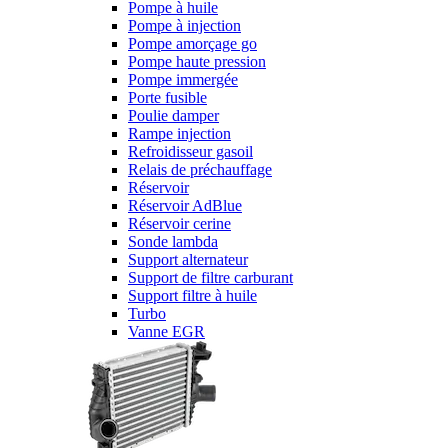
Pompe à huile
Pompe à injection
Pompe amorçage go
Pompe haute pression
Pompe immergée
Porte fusible
Poulie damper
Rampe injection
Refroidisseur gasoil
Relais de préchauffage
Réservoir
Réservoir AdBlue
Réservoir cerine
Sonde lambda
Support alternateur
Support de filtre carburant
Support filtre à huile
Turbo
Vanne EGR