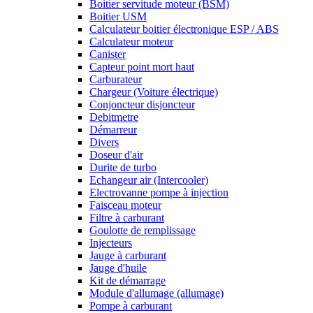
Boitier servitude moteur (BSM)
Boitier USM
Calculateur boitier électronique ESP / ABS
Calculateur moteur
Canister
Capteur point mort haut
Carburateur
Chargeur (Voiture électrique)
Conjoncteur disjoncteur
Debitmetre
Démarreur
Divers
Doseur d'air
Durite de turbo
Echangeur air (Intercooler)
Electrovanne pompe à injection
Faisceau moteur
Filtre à carburant
Goulotte de remplissage
Injecteurs
Jauge à carburant
Jauge d'huile
Kit de démarrage
Module d'allumage (allumage)
Pompe à carburant