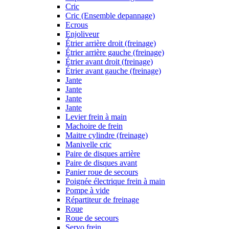
Cric
Cric (Ensemble depannage)
Ecrous
Enjoliveur
Étrier arrière droit (freinage)
Étrier arrière gauche (freinage)
Étrier avant droit (freinage)
Étrier avant gauche (freinage)
Jante
Jante
Jante
Jante
Levier frein à main
Machoire de frein
Maitre cylindre (freinage)
Manivelle cric
Paire de disques arrière
Paire de disques avant
Panier roue de secours
Poignée électrique frein à main
Pompe à vide
Répartiteur de freinage
Roue
Roue de secours
Servo frein