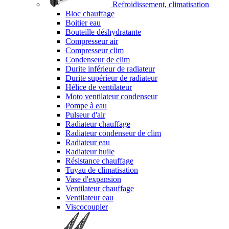
Refroidissement, climatisation
Bloc chauffage
Boitier eau
Bouteille déshydratante
Compresseur air
Compresseur clim
Condenseur de clim
Durite inférieur de radiateur
Durite supérieur de radiateur
Hélice de ventilateur
Moto ventilateur condenseur
Pompe à eau
Pulseur d'air
Radiateur chauffage
Radiateur condenseur de clim
Radiateur eau
Radiateur huile
Résistance chauffage
Tuyau de climatisation
Vase d'expansion
Ventilateur chauffage
Ventilateur eau
Viscocoupler