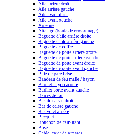
Aile arrière droit
Aile arrière gauche
Aile avant droit
Aile avant gauche
Antenne
Attelage (boule de remorquage)
Baguette d'aile arrière droite
Baguette d'aile arrière gauche
Baguette de coffre
Baguette de porte arrière droite
Baguette de porte arrière gauche
Baguette de porte avant droite
Baguette de porte avant gauche
Baie de pare brise
Bandeau de feu malle / hayon
Barillet hayon arrière
Barillet porte avant gauche
Barres de toit
Bas de caisse droit
Bas de caisse gauche
Bas volet arrière
Becquet
Bouchon de carburant
Buse
Cable levier de vitesses