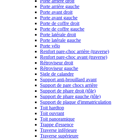
Porte arrière droit
Porte arrière gauche
Porte avant droit
Porte avant gauche
Porte de coffre droit
Porte de coffre gauche
Porte latérale droit
Porte latérale gauche
Porte vélo
Renfort pare-choc arrière (traverse)
Renfort pare-choc avant (traverse)
Rétroviseur droit
Rétroviseur gauche
Sigle de calandre
Support anti-brouillard avant
Support de pare chocs arrière
Support de phare droit (tôle)
Support de phare gauche (tôle)
Support de plaque d'immatriculation
Toit hardtop
Toit ouvrant
Toit panoramique
Trappe d'essence
Traverse inférieure
Traverse supérieure