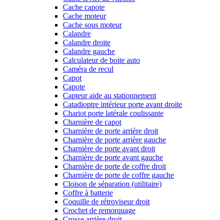
Cache capote
Cache moteur
Cache sous moteur
Calandre
Calandre droite
Calandre gauche
Calculateur de boite auto
Caméra de recul
Capot
Capote
Capteur aide au stationnement
Catadioptre intérieur porte avant droite
Chariot porte latérale coulissante
Charnière de capot
Charnière de porte arrière droit
Charnière de porte arrière gauche
Charnière de porte avant droit
Charnière de porte avant gauche
Charnière de porte de coffre droit
Charnière de porte de coffre gauche
Cloison de séparation (utilitaire)
Coffre à batterie
Coquille de rétroviseur droit
Crochet de remorquage
Crosse arrière droit