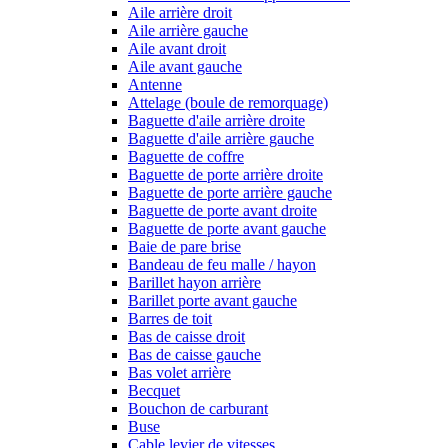
Aile arrière droit
Aile arrière gauche
Aile avant droit
Aile avant gauche
Antenne
Attelage (boule de remorquage)
Baguette d'aile arrière droite
Baguette d'aile arrière gauche
Baguette de coffre
Baguette de porte arrière droite
Baguette de porte arrière gauche
Baguette de porte avant droite
Baguette de porte avant gauche
Baie de pare brise
Bandeau de feu malle / hayon
Barillet hayon arrière
Barillet porte avant gauche
Barres de toit
Bas de caisse droit
Bas de caisse gauche
Bas volet arrière
Becquet
Bouchon de carburant
Buse
Cable levier de vitesses