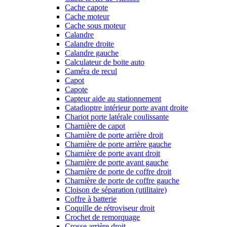
Cache capote
Cache moteur
Cache sous moteur
Calandre
Calandre droite
Calandre gauche
Calculateur de boite auto
Caméra de recul
Capot
Capote
Capteur aide au stationnement
Catadioptre intérieur porte avant droite
Chariot porte latérale coulissante
Charnière de capot
Charnière de porte arrière droit
Charnière de porte arrière gauche
Charnière de porte avant droit
Charnière de porte avant gauche
Charnière de porte de coffre droit
Charnière de porte de coffre gauche
Cloison de séparation (utilitaire)
Coffre à batterie
Coquille de rétroviseur droit
Crochet de remorquage
Crosse arrière droit