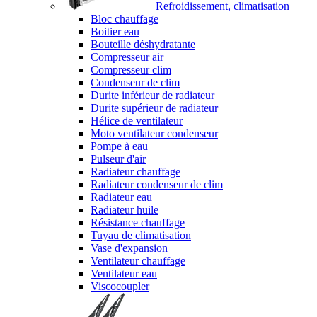
Refroidissement, climatisation
Bloc chauffage
Boitier eau
Bouteille déshydratante
Compresseur air
Compresseur clim
Condenseur de clim
Durite inférieur de radiateur
Durite supérieur de radiateur
Hélice de ventilateur
Moto ventilateur condenseur
Pompe à eau
Pulseur d'air
Radiateur chauffage
Radiateur condenseur de clim
Radiateur eau
Radiateur huile
Résistance chauffage
Tuyau de climatisation
Vase d'expansion
Ventilateur chauffage
Ventilateur eau
Viscocoupler