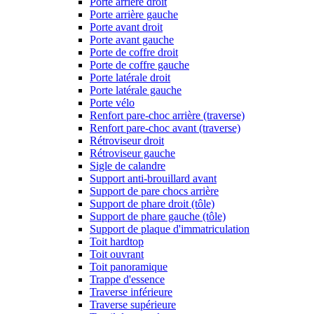
Porte arrière droit
Porte arrière gauche
Porte avant droit
Porte avant gauche
Porte de coffre droit
Porte de coffre gauche
Porte latérale droit
Porte latérale gauche
Porte vélo
Renfort pare-choc arrière (traverse)
Renfort pare-choc avant (traverse)
Rétroviseur droit
Rétroviseur gauche
Sigle de calandre
Support anti-brouillard avant
Support de pare chocs arrière
Support de phare droit (tôle)
Support de phare gauche (tôle)
Support de plaque d'immatriculation
Toit hardtop
Toit ouvrant
Toit panoramique
Trappe d'essence
Traverse inférieure
Traverse supérieure