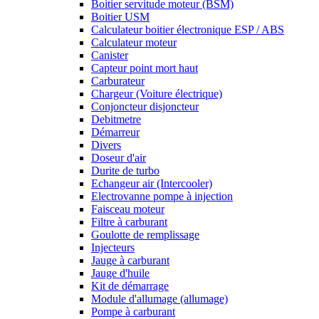
Boitier servitude moteur (BSM)
Boitier USM
Calculateur boitier électronique ESP / ABS
Calculateur moteur
Canister
Capteur point mort haut
Carburateur
Chargeur (Voiture électrique)
Conjoncteur disjoncteur
Debitmetre
Démarreur
Divers
Doseur d'air
Durite de turbo
Echangeur air (Intercooler)
Electrovanne pompe à injection
Faisceau moteur
Filtre à carburant
Goulotte de remplissage
Injecteurs
Jauge à carburant
Jauge d'huile
Kit de démarrage
Module d'allumage (allumage)
Pompe à carburant