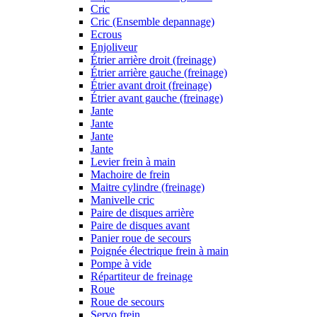
Cric
Cric (Ensemble depannage)
Ecrous
Enjoliveur
Étrier arrière droit (freinage)
Étrier arrière gauche (freinage)
Étrier avant droit (freinage)
Étrier avant gauche (freinage)
Jante
Jante
Jante
Jante
Levier frein à main
Machoire de frein
Maitre cylindre (freinage)
Manivelle cric
Paire de disques arrière
Paire de disques avant
Panier roue de secours
Poignée électrique frein à main
Pompe à vide
Répartiteur de freinage
Roue
Roue de secours
Servo frein