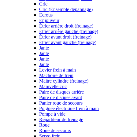
Cric
Cric (Ensemble depannage)
Ecrous
Enjoliveur
Étrier arrière droit (freinage)
Étrier arrière gauche (freinage)
Étrier avant droit (freinage)
Étrier avant gauche (freinage)
Jante
Jante
Jante
Jante
Levier frein à main
Machoire de frein
Maitre cylindre (freinage)
Manivelle cric
Paire de disques arrière
Paire de disques avant
Panier roue de secours
Poignée électrique frein à main
Pompe à vide
Répartiteur de freinage
Roue
Roue de secours
Servo frein