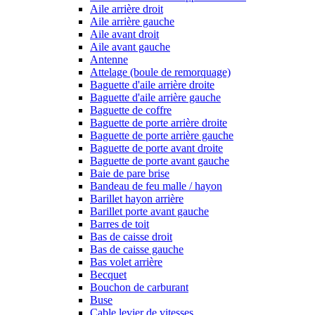
Aile arrière droit
Aile arrière gauche
Aile avant droit
Aile avant gauche
Antenne
Attelage (boule de remorquage)
Baguette d'aile arrière droite
Baguette d'aile arrière gauche
Baguette de coffre
Baguette de porte arrière droite
Baguette de porte arrière gauche
Baguette de porte avant droite
Baguette de porte avant gauche
Baie de pare brise
Bandeau de feu malle / hayon
Barillet hayon arrière
Barillet porte avant gauche
Barres de toit
Bas de caisse droit
Bas de caisse gauche
Bas volet arrière
Becquet
Bouchon de carburant
Buse
Cable levier de vitesses