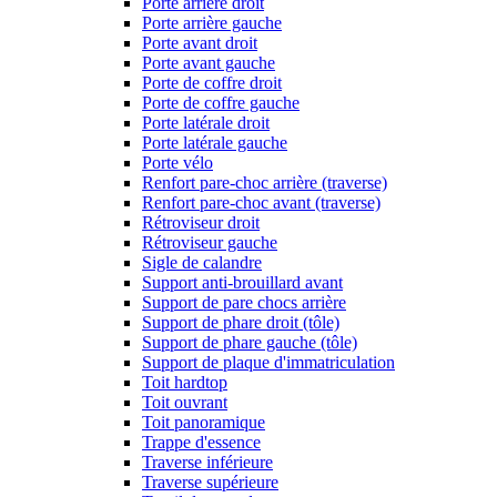
Porte arrière droit
Porte arrière gauche
Porte avant droit
Porte avant gauche
Porte de coffre droit
Porte de coffre gauche
Porte latérale droit
Porte latérale gauche
Porte vélo
Renfort pare-choc arrière (traverse)
Renfort pare-choc avant (traverse)
Rétroviseur droit
Rétroviseur gauche
Sigle de calandre
Support anti-brouillard avant
Support de pare chocs arrière
Support de phare droit (tôle)
Support de phare gauche (tôle)
Support de plaque d'immatriculation
Toit hardtop
Toit ouvrant
Toit panoramique
Trappe d'essence
Traverse inférieure
Traverse supérieure