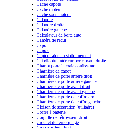
Cache capote
Cache moteur
Cache sous moteur
Calandre
Calandre droite
Calandre gauche
Calculateur de boite auto
Caméra de recul
Capot
Capote
Capteur aide au stationnement
Catadioptre intérieur porte avant droite
Chariot porte latérale coulissante
Charnière de capot
Charnière de porte arrière droit
Charnière de porte arrière gauche
Charnière de porte avant droit
Charnière de porte avant gauche
Charnière de porte de coffre droit
Charnière de porte de coffre gauche
Cloison de séparation (utilitaire)
Coffre à batterie
Coquille de rétroviseur droit
Crochet de remorquage
Crosse arrière droit