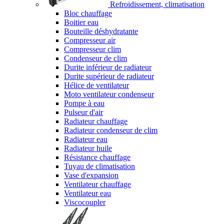
Refroidissement, climatisation
Bloc chauffage
Boitier eau
Bouteille déshydratante
Compresseur air
Compresseur clim
Condenseur de clim
Durite inférieur de radiateur
Durite supérieur de radiateur
Hélice de ventilateur
Moto ventilateur condenseur
Pompe à eau
Pulseur d'air
Radiateur chauffage
Radiateur condenseur de clim
Radiateur eau
Radiateur huile
Résistance chauffage
Tuyau de climatisation
Vase d'expansion
Ventilateur chauffage
Ventilateur eau
Viscocoupler