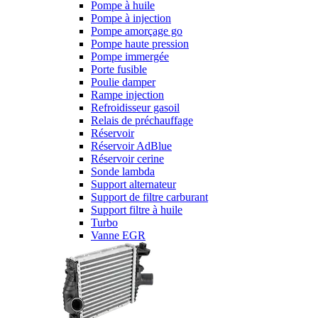
Pompe à huile
Pompe à injection
Pompe amorçage go
Pompe haute pression
Pompe immergée
Porte fusible
Poulie damper
Rampe injection
Refroidisseur gasoil
Relais de préchauffage
Réservoir
Réservoir AdBlue
Réservoir cerine
Sonde lambda
Support alternateur
Support de filtre carburant
Support filtre à huile
Turbo
Vanne EGR