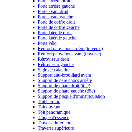
Porte arrière droit
Porte arrière gauche
Porte avant droit
Porte avant gauche
Porte de coffre droit
Porte de coffre gauche
Porte latérale droit
Porte latérale gauche
Porte vélo
Renfort pare-choc arrière (traverse)
Renfort pare-choc avant (traverse)
Rétroviseur droit
Rétroviseur gauche
Sigle de calandre
Support anti-brouillard avant
Support de pare chocs arrière
Support de phare droit (tôle)
Support de phare gauche (tôle)
Support de plaque d'immatriculation
Toit hardtop
Toit ouvrant
Toit panoramique
Trappe d'essence
Traverse inférieure
Traverse supérieure