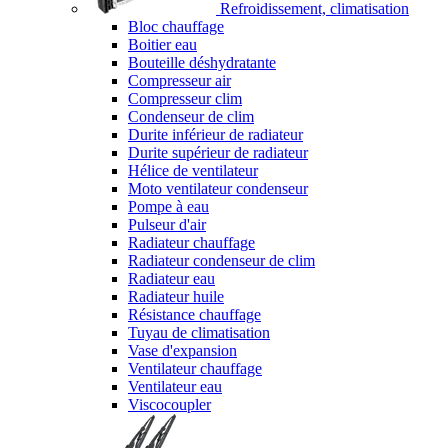
Refroidissement, climatisation
Bloc chauffage
Boitier eau
Bouteille déshydratante
Compresseur air
Compresseur clim
Condenseur de clim
Durite inférieur de radiateur
Durite supérieur de radiateur
Hélice de ventilateur
Moto ventilateur condenseur
Pompe à eau
Pulseur d'air
Radiateur chauffage
Radiateur condenseur de clim
Radiateur eau
Radiateur huile
Résistance chauffage
Tuyau de climatisation
Vase d'expansion
Ventilateur chauffage
Ventilateur eau
Viscocoupler