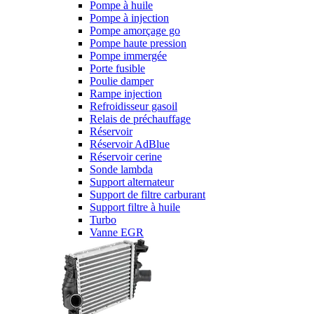
Pompe à huile
Pompe à injection
Pompe amorçage go
Pompe haute pression
Pompe immergée
Porte fusible
Poulie damper
Rampe injection
Refroidisseur gasoil
Relais de préchauffage
Réservoir
Réservoir AdBlue
Réservoir cerine
Sonde lambda
Support alternateur
Support de filtre carburant
Support filtre à huile
Turbo
Vanne EGR