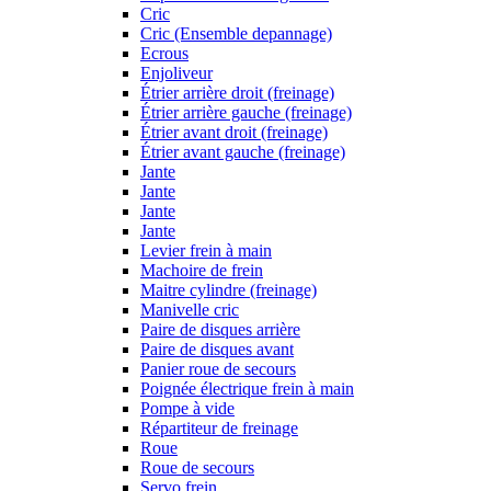
Cric
Cric (Ensemble depannage)
Ecrous
Enjoliveur
Étrier arrière droit (freinage)
Étrier arrière gauche (freinage)
Étrier avant droit (freinage)
Étrier avant gauche (freinage)
Jante
Jante
Jante
Jante
Levier frein à main
Machoire de frein
Maitre cylindre (freinage)
Manivelle cric
Paire de disques arrière
Paire de disques avant
Panier roue de secours
Poignée électrique frein à main
Pompe à vide
Répartiteur de freinage
Roue
Roue de secours
Servo frein