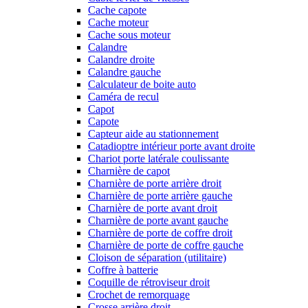
Cache capote
Cache moteur
Cache sous moteur
Calandre
Calandre droite
Calandre gauche
Calculateur de boite auto
Caméra de recul
Capot
Capote
Capteur aide au stationnement
Catadioptre intérieur porte avant droite
Chariot porte latérale coulissante
Charnière de capot
Charnière de porte arrière droit
Charnière de porte arrière gauche
Charnière de porte avant droit
Charnière de porte avant gauche
Charnière de porte de coffre droit
Charnière de porte de coffre gauche
Cloison de séparation (utilitaire)
Coffre à batterie
Coquille de rétroviseur droit
Crochet de remorquage
Crosse arrière droit