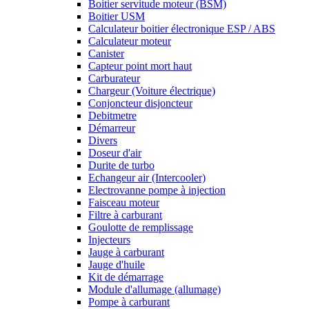
Boitier servitude moteur (BSM)
Boitier USM
Calculateur boitier électronique ESP / ABS
Calculateur moteur
Canister
Capteur point mort haut
Carburateur
Chargeur (Voiture électrique)
Conjoncteur disjoncteur
Debitmetre
Démarreur
Divers
Doseur d'air
Durite de turbo
Echangeur air (Intercooler)
Electrovanne pompe à injection
Faisceau moteur
Filtre à carburant
Goulotte de remplissage
Injecteurs
Jauge à carburant
Jauge d'huile
Kit de démarrage
Module d'allumage (allumage)
Pompe à carburant