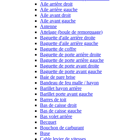
Aile arrière droit
Aile arrière gauche
Aile avant droit
Aile avant gauche
Antenne
Attelage (boule de remorquage)
Baguette d'aile arrière droite
Baguette d'aile arrière gauche
Baguette de coffre
Baguette de porte arrière droite
Baguette de porte arrière gauche
Baguette de porte avant droite
Baguette de porte avant gauche
Baie de pare brise
Bandeau de feu malle / hayon
Barillet hayon arrière
Barillet porte avant gauche
Barres de toit
Bas de caisse droit
Bas de caisse gauche
Bas volet arrière
Becquet
Bouchon de carburant
Buse
Cable levier de vitesses