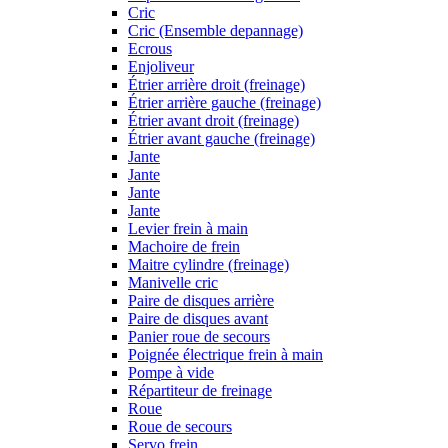
Cric
Cric (Ensemble depannage)
Ecrous
Enjoliveur
Étrier arrière droit (freinage)
Étrier arrière gauche (freinage)
Étrier avant droit (freinage)
Étrier avant gauche (freinage)
Jante
Jante
Jante
Jante
Levier frein à main
Machoire de frein
Maitre cylindre (freinage)
Manivelle cric
Paire de disques arrière
Paire de disques avant
Panier roue de secours
Poignée électrique frein à main
Pompe à vide
Répartiteur de freinage
Roue
Roue de secours
Servo frein