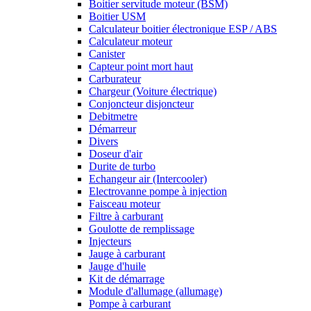
Boitier servitude moteur (BSM)
Boitier USM
Calculateur boitier électronique ESP / ABS
Calculateur moteur
Canister
Capteur point mort haut
Carburateur
Chargeur (Voiture électrique)
Conjoncteur disjoncteur
Debitmetre
Démarreur
Divers
Doseur d'air
Durite de turbo
Echangeur air (Intercooler)
Electrovanne pompe à injection
Faisceau moteur
Filtre à carburant
Goulotte de remplissage
Injecteurs
Jauge à carburant
Jauge d'huile
Kit de démarrage
Module d'allumage (allumage)
Pompe à carburant