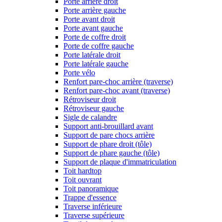
Porte arrière droit
Porte arrière gauche
Porte avant droit
Porte avant gauche
Porte de coffre droit
Porte de coffre gauche
Porte latérale droit
Porte latérale gauche
Porte vélo
Renfort pare-choc arrière (traverse)
Renfort pare-choc avant (traverse)
Rétroviseur droit
Rétroviseur gauche
Sigle de calandre
Support anti-brouillard avant
Support de pare chocs arrière
Support de phare droit (tôle)
Support de phare gauche (tôle)
Support de plaque d'immatriculation
Toit hardtop
Toit ouvrant
Toit panoramique
Trappe d'essence
Traverse inférieure
Traverse supérieure