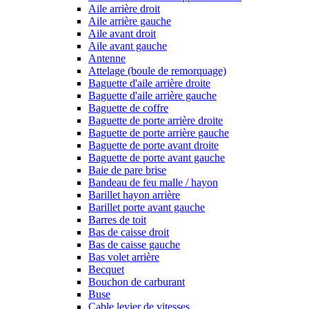
Aile arrière droit
Aile arrière gauche
Aile avant droit
Aile avant gauche
Antenne
Attelage (boule de remorquage)
Baguette d'aile arrière droite
Baguette d'aile arrière gauche
Baguette de coffre
Baguette de porte arrière droite
Baguette de porte arrière gauche
Baguette de porte avant droite
Baguette de porte avant gauche
Baie de pare brise
Bandeau de feu malle / hayon
Barillet hayon arrière
Barillet porte avant gauche
Barres de toit
Bas de caisse droit
Bas de caisse gauche
Bas volet arrière
Becquet
Bouchon de carburant
Buse
Cable levier de vitesses