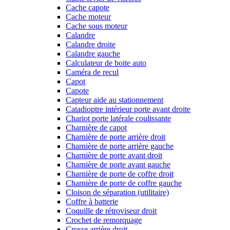
Cache capote
Cache moteur
Cache sous moteur
Calandre
Calandre droite
Calandre gauche
Calculateur de boite auto
Caméra de recul
Capot
Capote
Capteur aide au stationnement
Catadioptre intérieur porte avant droite
Chariot porte latérale coulissante
Charnière de capot
Charnière de porte arrière droit
Charnière de porte arrière gauche
Charnière de porte avant droit
Charnière de porte avant gauche
Charnière de porte de coffre droit
Charnière de porte de coffre gauche
Cloison de séparation (utilitaire)
Coffre à batterie
Coquille de rétroviseur droit
Crochet de remorquage
Crosse arrière droit