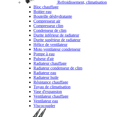
Refroidissement, climatisation
Bloc chauffage
Boitier eau
Bouteille déshydratante
Compresseur air
Compresseur clim
Condenseur de clim
Durite inférieur de radiateur
Durite supérieur de radiateur
Hélice de ventilateur
Moto ventilateur condenseur
Pompe à eau
Pulseur d'air
Radiateur chauffage
Radiateur condenseur de clim
Radiateur eau
Radiateur huile
Résistance chauffage
Tuyau de climatisation
Vase d'expansion
Ventilateur chauffage
Ventilateur eau
Viscocoupler