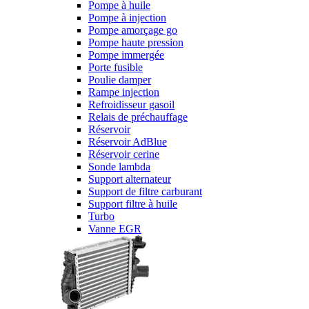
Pompe à huile
Pompe à injection
Pompe amorçage go
Pompe haute pression
Pompe immergée
Porte fusible
Poulie damper
Rampe injection
Refroidisseur gasoil
Relais de préchauffage
Réservoir
Réservoir AdBlue
Réservoir cerine
Sonde lambda
Support alternateur
Support de filtre carburant
Support filtre à huile
Turbo
Vanne EGR