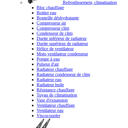
Refroidissement, climatisation
Bloc chauffage
Boitier eau
Bouteille déshydratante
Compresseur air
Compresseur clim
Condenseur de clim
Durite inférieur de radiateur
Durite supérieur de radiateur
Hélice de ventilateur
Moto ventilateur condenseur
Pompe à eau
Pulseur d'air
Radiateur chauffage
Radiateur condenseur de clim
Radiateur eau
Radiateur huile
Résistance chauffage
Tuyau de climatisation
Vase d'expansion
Ventilateur chauffage
Ventilateur eau
Viscocoupler