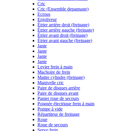
Cric
Cric (Ensemble depannage)
Ecrous
Enjoliveur
Étrier arrière droit (freinage)
Étrier arrière gauche (freinage)
Étrier avant droit (freinage)
Étrier avant gauche (freinage)
Jante
Jante
Jante
Jante
Levier frein à main
Machoire de frein
Maitre cylindre (freinage)
Manivelle cric
Paire de disques arrière
Paire de disques avant
Panier roue de secours
Poignée électrique frein à main
Pompe à vide
Répartiteur de freinage
Roue
Roue de secours
Servo frein