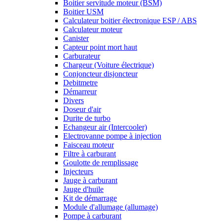
Boitier servitude moteur (BSM)
Boitier USM
Calculateur boitier électronique ESP / ABS
Calculateur moteur
Canister
Capteur point mort haut
Carburateur
Chargeur (Voiture électrique)
Conjoncteur disjoncteur
Debitmetre
Démarreur
Divers
Doseur d'air
Durite de turbo
Echangeur air (Intercooler)
Electrovanne pompe à injection
Faisceau moteur
Filtre à carburant
Goulotte de remplissage
Injecteurs
Jauge à carburant
Jauge d'huile
Kit de démarrage
Module d'allumage (allumage)
Pompe à carburant