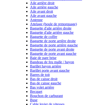
Aile arrière droit
Aile arrière gauche
Aile avant droit
Aile avant gauche
Antenne
Attelage (boule de remorquage)
Baguette d'aile arrière droite
Baguette d'aile arrière gauche
Baguette de coffre
Baguette de porte arrière droite
Baguette de porte arrière gauche
Baguette de porte avant droite
Baguette de porte avant gauche
Baie de pare brise
Bandeau de feu malle / hayon
Barillet hayon arrière
Barillet porte avant gauche
Barres de toit
Bas de caisse droit
Bas de caisse gauche
Bas volet arrière
Becquet
Bouchon de carburant
Buse
Cable levier de vitesses