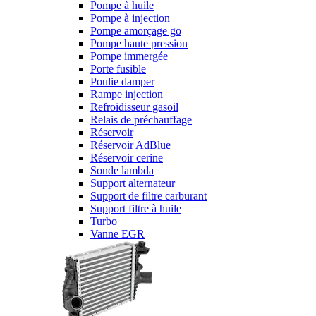
Pompe à huile
Pompe à injection
Pompe amorçage go
Pompe haute pression
Pompe immergée
Porte fusible
Poulie damper
Rampe injection
Refroidisseur gasoil
Relais de préchauffage
Réservoir
Réservoir AdBlue
Réservoir cerine
Sonde lambda
Support alternateur
Support de filtre carburant
Support filtre à huile
Turbo
Vanne EGR