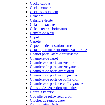
Cache capote
Cache moteur
Cache sous moteur
Calandre
Calandre droite
Calandre gauche
Calculateur de boite auto
Caméra de recul
Capot
Capote
Capteur aide au stationnement
Catadioptre intérieur porte avant droite
Chariot porte latérale coulissante
Charnière de capot
Charnière de porte arrière droit
Charnière de porte arrière gauche
Charnière de porte avant droit
Charnière de porte avant gauche
Charnière de porte de coffre droit
Charnière de porte de coffre gauche
Cloison de séparation (utilitaire)
Coffre à batterie
Coquille de rétroviseur droit
Crochet de remorquage
Crosse arrière droit