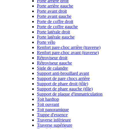
Porte arrière droit
Porte arrière gauche
Porte avant droit
Porte avant gauche
Porte de coffre droit
Porte de coffre gauche
Porte latérale droit
Porte latérale gauche
Porte vélo
Renfort pare-choc arrière (traverse)
Renfort pare-choc avant (traverse)
Rétroviseur droit
Rétroviseur gauche
Sigle de calandre
Support anti-brouillard avant
Support de pare chocs arrière
Support de phare droit (tôle)
Support de phare gauche (tôle)
Support de plaque d'immatriculation
Toit hardtop
Toit ouvrant
Toit panoramique
Trappe d'essence
Traverse inférieure
Traverse supérieure