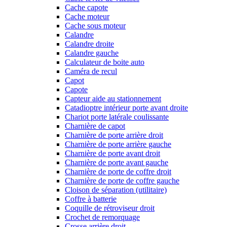
Cache capote
Cache moteur
Cache sous moteur
Calandre
Calandre droite
Calandre gauche
Calculateur de boite auto
Caméra de recul
Capot
Capote
Capteur aide au stationnement
Catadioptre intérieur porte avant droite
Chariot porte latérale coulissante
Charnière de capot
Charnière de porte arrière droit
Charnière de porte arrière gauche
Charnière de porte avant droit
Charnière de porte avant gauche
Charnière de porte de coffre droit
Charnière de porte de coffre gauche
Cloison de séparation (utilitaire)
Coffre à batterie
Coquille de rétroviseur droit
Crochet de remorquage
Crosse arrière droit