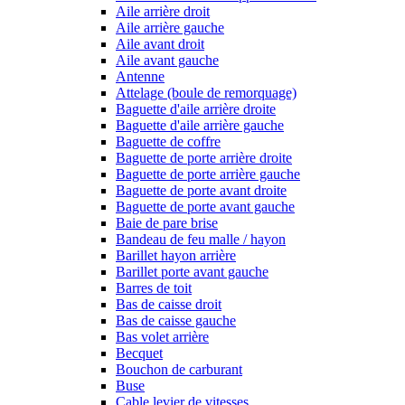
Aile arrière droit
Aile arrière gauche
Aile avant droit
Aile avant gauche
Antenne
Attelage (boule de remorquage)
Baguette d'aile arrière droite
Baguette d'aile arrière gauche
Baguette de coffre
Baguette de porte arrière droite
Baguette de porte arrière gauche
Baguette de porte avant droite
Baguette de porte avant gauche
Baie de pare brise
Bandeau de feu malle / hayon
Barillet hayon arrière
Barillet porte avant gauche
Barres de toit
Bas de caisse droit
Bas de caisse gauche
Bas volet arrière
Becquet
Bouchon de carburant
Buse
Cable levier de vitesses