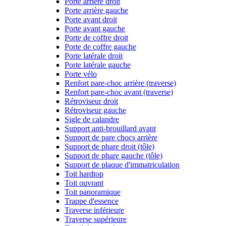
Porte arrière droit
Porte arrière gauche
Porte avant droit
Porte avant gauche
Porte de coffre droit
Porte de coffre gauche
Porte latérale droit
Porte latérale gauche
Porte vélo
Renfort pare-choc arrière (traverse)
Renfort pare-choc avant (traverse)
Rétroviseur droit
Rétroviseur gauche
Sigle de calandre
Support anti-brouillard avant
Support de pare chocs arrière
Support de phare droit (tôle)
Support de phare gauche (tôle)
Support de plaque d'immatriculation
Toit hardtop
Toit ouvrant
Toit panoramique
Trappe d'essence
Traverse inférieure
Traverse supérieure