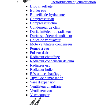
Refroidissement, climatisation
Bloc chauffage
Boitier eau
Bouteille déshydratante
Compresseur air
Compresseur clim
Condenseur de clim
Durite inférieur de radiateur
Durite supérieur de radiateur
Hélice de ventilateur
Moto ventilateur condenseur
Pompe à eau
Pulseur d'air
Radiateur chauffage
Radiateur condenseur de clim
Radiateur eau
Radiateur huile
Résistance chauffage
Tuyau de climatisation
Vase d'expansion
Ventilateur chauffage
Ventilateur eau
Viscocoupler