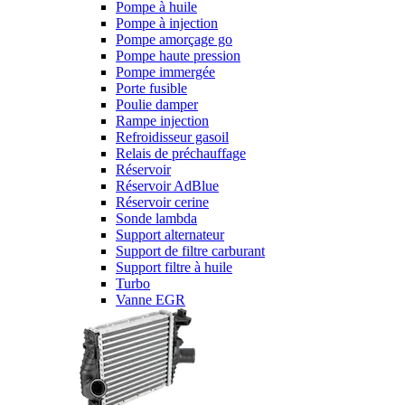
Pompe à huile
Pompe à injection
Pompe amorçage go
Pompe haute pression
Pompe immergée
Porte fusible
Poulie damper
Rampe injection
Refroidisseur gasoil
Relais de préchauffage
Réservoir
Réservoir AdBlue
Réservoir cerine
Sonde lambda
Support alternateur
Support de filtre carburant
Support filtre à huile
Turbo
Vanne EGR