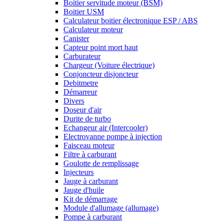
Boitier servitude moteur (BSM)
Boitier USM
Calculateur boitier électronique ESP / ABS
Calculateur moteur
Canister
Capteur point mort haut
Carburateur
Chargeur (Voiture électrique)
Conjoncteur disjoncteur
Debitmetre
Démarreur
Divers
Doseur d'air
Durite de turbo
Echangeur air (Intercooler)
Electrovanne pompe à injection
Faisceau moteur
Filtre à carburant
Goulotte de remplissage
Injecteurs
Jauge à carburant
Jauge d'huile
Kit de démarrage
Module d'allumage (allumage)
Pompe à carburant