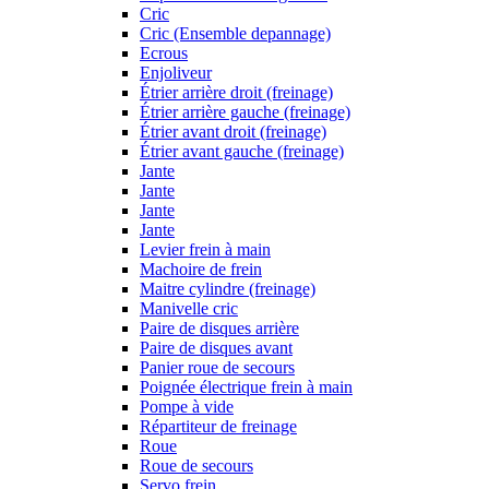
Cric
Cric (Ensemble depannage)
Ecrous
Enjoliveur
Étrier arrière droit (freinage)
Étrier arrière gauche (freinage)
Étrier avant droit (freinage)
Étrier avant gauche (freinage)
Jante
Jante
Jante
Jante
Levier frein à main
Machoire de frein
Maitre cylindre (freinage)
Manivelle cric
Paire de disques arrière
Paire de disques avant
Panier roue de secours
Poignée électrique frein à main
Pompe à vide
Répartiteur de freinage
Roue
Roue de secours
Servo frein