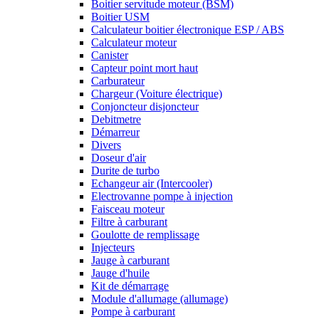
Boitier servitude moteur (BSM)
Boitier USM
Calculateur boitier électronique ESP / ABS
Calculateur moteur
Canister
Capteur point mort haut
Carburateur
Chargeur (Voiture électrique)
Conjoncteur disjoncteur
Debitmetre
Démarreur
Divers
Doseur d'air
Durite de turbo
Echangeur air (Intercooler)
Electrovanne pompe à injection
Faisceau moteur
Filtre à carburant
Goulotte de remplissage
Injecteurs
Jauge à carburant
Jauge d'huile
Kit de démarrage
Module d'allumage (allumage)
Pompe à carburant