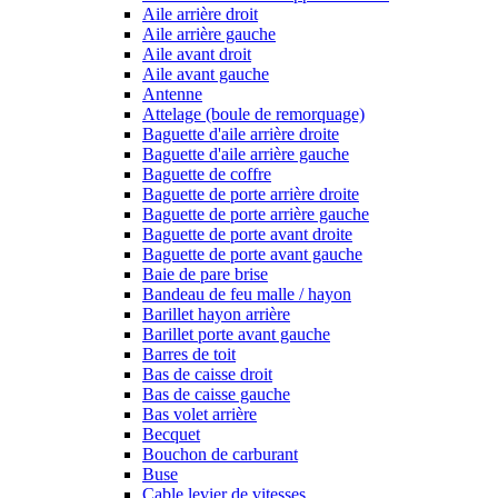
Aile arrière droit
Aile arrière gauche
Aile avant droit
Aile avant gauche
Antenne
Attelage (boule de remorquage)
Baguette d'aile arrière droite
Baguette d'aile arrière gauche
Baguette de coffre
Baguette de porte arrière droite
Baguette de porte arrière gauche
Baguette de porte avant droite
Baguette de porte avant gauche
Baie de pare brise
Bandeau de feu malle / hayon
Barillet hayon arrière
Barillet porte avant gauche
Barres de toit
Bas de caisse droit
Bas de caisse gauche
Bas volet arrière
Becquet
Bouchon de carburant
Buse
Cable levier de vitesses