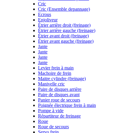
Cric
Cric (Ensemble depannage)
Ecrous
Enjoliveur
Étrier arrière droit (freinage)
Étrier arrière gauche (freinage)
Étrier avant droit (freinage)
Étrier avant gauche (freinage)
Jante
Jante
Jante
Jante
Levier frein à main
Machoire de frein
Maitre cylindre (freinage)
Manivelle cric
Paire de disques arrière
Paire de disques avant
Panier roue de secours
Poignée électrique frein à main
Pompe à vide
Répartiteur de freinage
Roue
Roue de secours
Servo frein