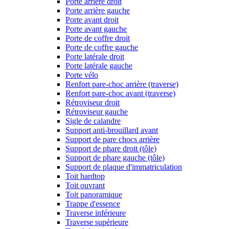
Porte arrière droit
Porte arrière gauche
Porte avant droit
Porte avant gauche
Porte de coffre droit
Porte de coffre gauche
Porte latérale droit
Porte latérale gauche
Porte vélo
Renfort pare-choc arrière (traverse)
Renfort pare-choc avant (traverse)
Rétroviseur droit
Rétroviseur gauche
Sigle de calandre
Support anti-brouillard avant
Support de pare chocs arrière
Support de phare droit (tôle)
Support de phare gauche (tôle)
Support de plaque d'immatriculation
Toit hardtop
Toit ouvrant
Toit panoramique
Trappe d'essence
Traverse inférieure
Traverse supérieure