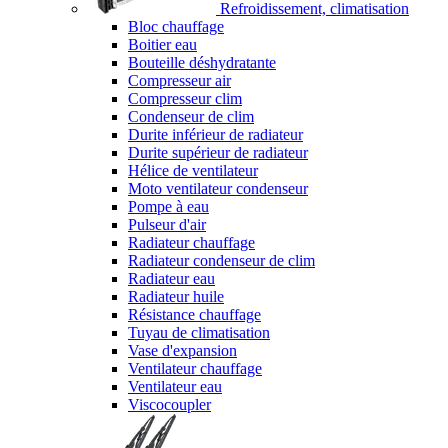
Refroidissement, climatisation
Bloc chauffage
Boitier eau
Bouteille déshydratante
Compresseur air
Compresseur clim
Condenseur de clim
Durite inférieur de radiateur
Durite supérieur de radiateur
Hélice de ventilateur
Moto ventilateur condenseur
Pompe à eau
Pulseur d'air
Radiateur chauffage
Radiateur condenseur de clim
Radiateur eau
Radiateur huile
Résistance chauffage
Tuyau de climatisation
Vase d'expansion
Ventilateur chauffage
Ventilateur eau
Viscocoupler