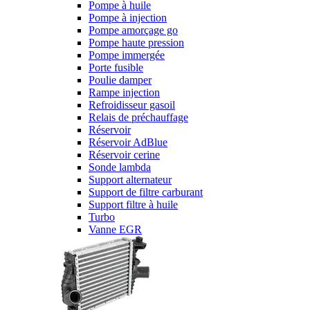
Pompe à huile
Pompe à injection
Pompe amorçage go
Pompe haute pression
Pompe immergée
Porte fusible
Poulie damper
Rampe injection
Refroidisseur gasoil
Relais de préchauffage
Réservoir
Réservoir AdBlue
Réservoir cerine
Sonde lambda
Support alternateur
Support de filtre carburant
Support filtre à huile
Turbo
Vanne EGR