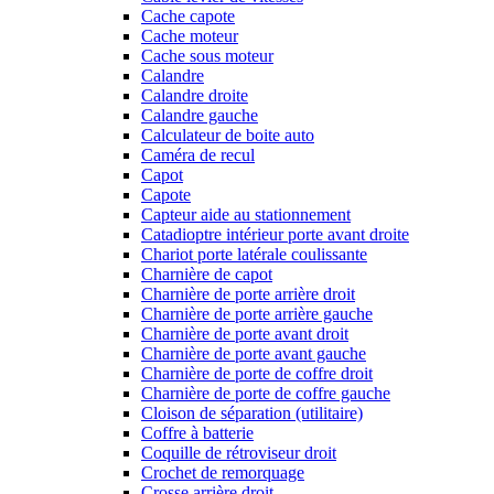
Cache capote
Cache moteur
Cache sous moteur
Calandre
Calandre droite
Calandre gauche
Calculateur de boite auto
Caméra de recul
Capot
Capote
Capteur aide au stationnement
Catadioptre intérieur porte avant droite
Chariot porte latérale coulissante
Charnière de capot
Charnière de porte arrière droit
Charnière de porte arrière gauche
Charnière de porte avant droit
Charnière de porte avant gauche
Charnière de porte de coffre droit
Charnière de porte de coffre gauche
Cloison de séparation (utilitaire)
Coffre à batterie
Coquille de rétroviseur droit
Crochet de remorquage
Crosse arrière droit