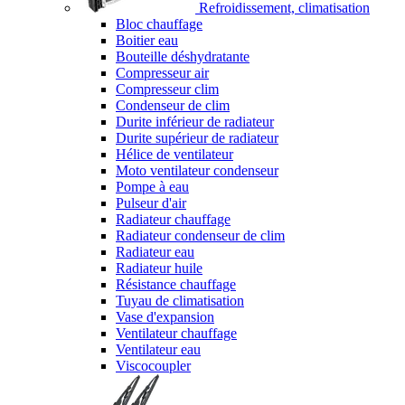
Refroidissement, climatisation
Bloc chauffage
Boitier eau
Bouteille déshydratante
Compresseur air
Compresseur clim
Condenseur de clim
Durite inférieur de radiateur
Durite supérieur de radiateur
Hélice de ventilateur
Moto ventilateur condenseur
Pompe à eau
Pulseur d'air
Radiateur chauffage
Radiateur condenseur de clim
Radiateur eau
Radiateur huile
Résistance chauffage
Tuyau de climatisation
Vase d'expansion
Ventilateur chauffage
Ventilateur eau
Viscocoupler