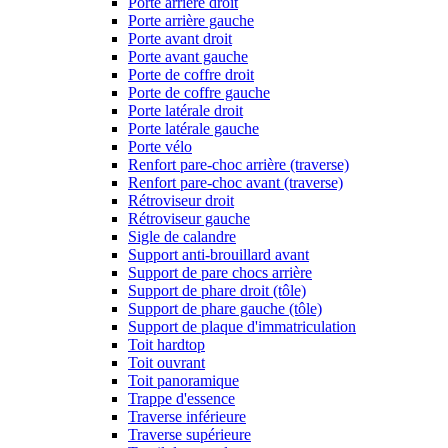
Porte arrière droit
Porte arrière gauche
Porte avant droit
Porte avant gauche
Porte de coffre droit
Porte de coffre gauche
Porte latérale droit
Porte latérale gauche
Porte vélo
Renfort pare-choc arrière (traverse)
Renfort pare-choc avant (traverse)
Rétroviseur droit
Rétroviseur gauche
Sigle de calandre
Support anti-brouillard avant
Support de pare chocs arrière
Support de phare droit (tôle)
Support de phare gauche (tôle)
Support de plaque d'immatriculation
Toit hardtop
Toit ouvrant
Toit panoramique
Trappe d'essence
Traverse inférieure
Traverse supérieure