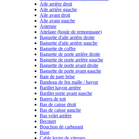
Aile arrière droit
Aile arrière gauche
Aile avant droit
Aile avant gauche
Antenne
Attelage (boule de remorquage)
Baguette d'aile arrière droite
Baguette d'aile arrière gauche
Baguette de coffre
Baguette de porte arrière droite
Baguette de porte arrière gauche
Baguette de porte avant droite
Baguette de porte avant gauche
Baie de pare brise
Bandeau de feu malle / hayon
Barillet hayon arrière
Barillet porte avant gauche
Barres de toit
Bas de caisse droit
Bas de caisse gauche
Bas volet arrière
Becquet
Bouchon de carburant
Buse
Cable levier de vitesses