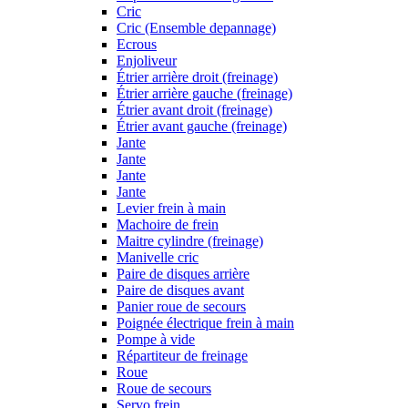
Cric
Cric (Ensemble depannage)
Ecrous
Enjoliveur
Étrier arrière droit (freinage)
Étrier arrière gauche (freinage)
Étrier avant droit (freinage)
Étrier avant gauche (freinage)
Jante
Jante
Jante
Jante
Levier frein à main
Machoire de frein
Maitre cylindre (freinage)
Manivelle cric
Paire de disques arrière
Paire de disques avant
Panier roue de secours
Poignée électrique frein à main
Pompe à vide
Répartiteur de freinage
Roue
Roue de secours
Servo frein