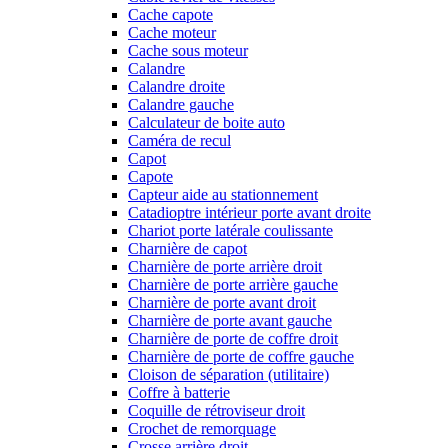
Cache capote
Cache moteur
Cache sous moteur
Calandre
Calandre droite
Calandre gauche
Calculateur de boite auto
Caméra de recul
Capot
Capote
Capteur aide au stationnement
Catadioptre intérieur porte avant droite
Chariot porte latérale coulissante
Charnière de capot
Charnière de porte arrière droit
Charnière de porte arrière gauche
Charnière de porte avant droit
Charnière de porte avant gauche
Charnière de porte de coffre droit
Charnière de porte de coffre gauche
Cloison de séparation (utilitaire)
Coffre à batterie
Coquille de rétroviseur droit
Crochet de remorquage
Crosse arrière droit