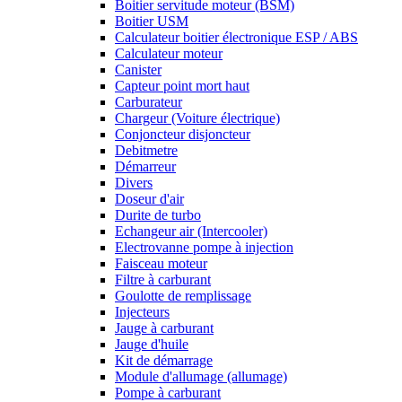
Boitier servitude moteur (BSM)
Boitier USM
Calculateur boitier électronique ESP / ABS
Calculateur moteur
Canister
Capteur point mort haut
Carburateur
Chargeur (Voiture électrique)
Conjoncteur disjoncteur
Debitmetre
Démarreur
Divers
Doseur d'air
Durite de turbo
Echangeur air (Intercooler)
Electrovanne pompe à injection
Faisceau moteur
Filtre à carburant
Goulotte de remplissage
Injecteurs
Jauge à carburant
Jauge d'huile
Kit de démarrage
Module d'allumage (allumage)
Pompe à carburant