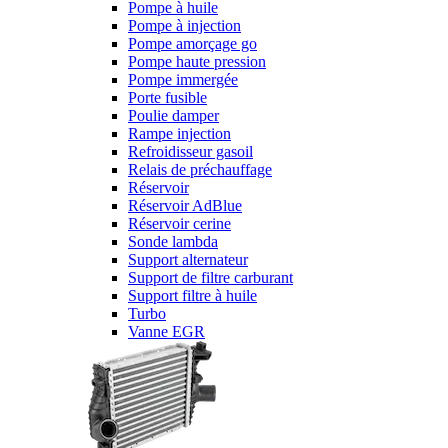
Pompe à huile
Pompe à injection
Pompe amorçage go
Pompe haute pression
Pompe immergée
Porte fusible
Poulie damper
Rampe injection
Refroidisseur gasoil
Relais de préchauffage
Réservoir
Réservoir AdBlue
Réservoir cerine
Sonde lambda
Support alternateur
Support de filtre carburant
Support filtre à huile
Turbo
Vanne EGR