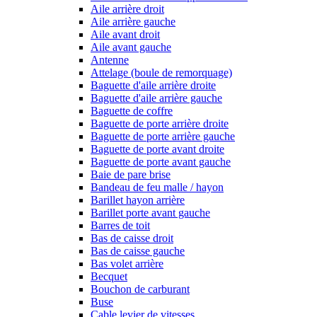
Aile arrière droit
Aile arrière gauche
Aile avant droit
Aile avant gauche
Antenne
Attelage (boule de remorquage)
Baguette d'aile arrière droite
Baguette d'aile arrière gauche
Baguette de coffre
Baguette de porte arrière droite
Baguette de porte arrière gauche
Baguette de porte avant droite
Baguette de porte avant gauche
Baie de pare brise
Bandeau de feu malle / hayon
Barillet hayon arrière
Barillet porte avant gauche
Barres de toit
Bas de caisse droit
Bas de caisse gauche
Bas volet arrière
Becquet
Bouchon de carburant
Buse
Cable levier de vitesses