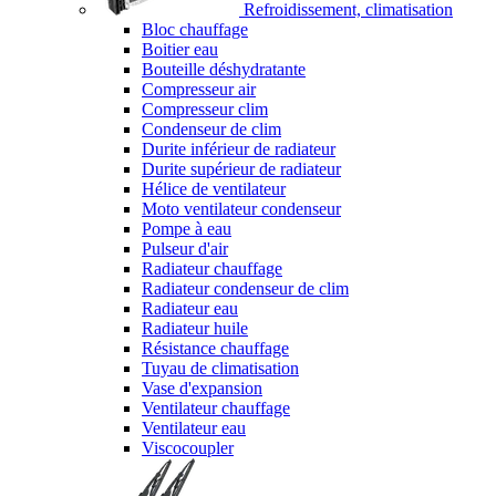
Refroidissement, climatisation
Bloc chauffage
Boitier eau
Bouteille déshydratante
Compresseur air
Compresseur clim
Condenseur de clim
Durite inférieur de radiateur
Durite supérieur de radiateur
Hélice de ventilateur
Moto ventilateur condenseur
Pompe à eau
Pulseur d'air
Radiateur chauffage
Radiateur condenseur de clim
Radiateur eau
Radiateur huile
Résistance chauffage
Tuyau de climatisation
Vase d'expansion
Ventilateur chauffage
Ventilateur eau
Viscocoupler