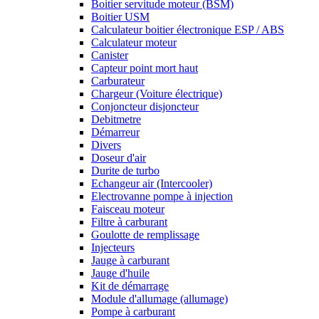
Boitier servitude moteur (BSM)
Boitier USM
Calculateur boitier électronique ESP / ABS
Calculateur moteur
Canister
Capteur point mort haut
Carburateur
Chargeur (Voiture électrique)
Conjoncteur disjoncteur
Debitmetre
Démarreur
Divers
Doseur d'air
Durite de turbo
Echangeur air (Intercooler)
Electrovanne pompe à injection
Faisceau moteur
Filtre à carburant
Goulotte de remplissage
Injecteurs
Jauge à carburant
Jauge d'huile
Kit de démarrage
Module d'allumage (allumage)
Pompe à carburant