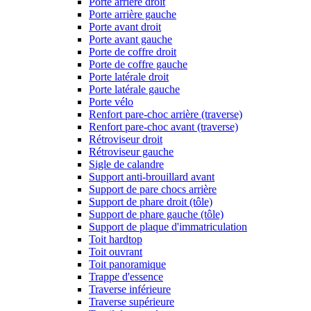
Porte arrière droit
Porte arrière gauche
Porte avant droit
Porte avant gauche
Porte de coffre droit
Porte de coffre gauche
Porte latérale droit
Porte latérale gauche
Porte vélo
Renfort pare-choc arrière (traverse)
Renfort pare-choc avant (traverse)
Rétroviseur droit
Rétroviseur gauche
Sigle de calandre
Support anti-brouillard avant
Support de pare chocs arrière
Support de phare droit (tôle)
Support de phare gauche (tôle)
Support de plaque d'immatriculation
Toit hardtop
Toit ouvrant
Toit panoramique
Trappe d'essence
Traverse inférieure
Traverse supérieure