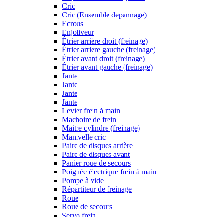
Cric
Cric (Ensemble depannage)
Ecrous
Enjoliveur
Étrier arrière droit (freinage)
Étrier arrière gauche (freinage)
Étrier avant droit (freinage)
Étrier avant gauche (freinage)
Jante
Jante
Jante
Jante
Levier frein à main
Machoire de frein
Maitre cylindre (freinage)
Manivelle cric
Paire de disques arrière
Paire de disques avant
Panier roue de secours
Poignée électrique frein à main
Pompe à vide
Répartiteur de freinage
Roue
Roue de secours
Servo frein