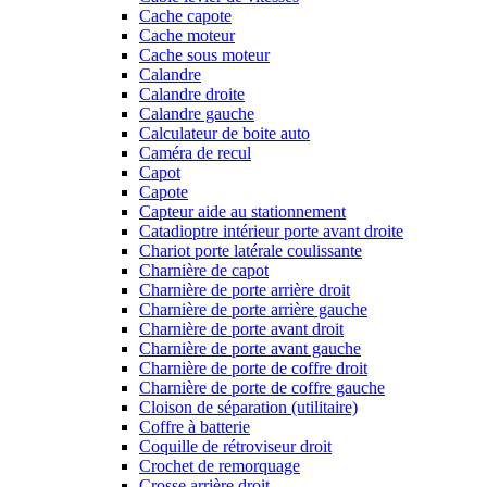
Cache capote
Cache moteur
Cache sous moteur
Calandre
Calandre droite
Calandre gauche
Calculateur de boite auto
Caméra de recul
Capot
Capote
Capteur aide au stationnement
Catadioptre intérieur porte avant droite
Chariot porte latérale coulissante
Charnière de capot
Charnière de porte arrière droit
Charnière de porte arrière gauche
Charnière de porte avant droit
Charnière de porte avant gauche
Charnière de porte de coffre droit
Charnière de porte de coffre gauche
Cloison de séparation (utilitaire)
Coffre à batterie
Coquille de rétroviseur droit
Crochet de remorquage
Crosse arrière droit