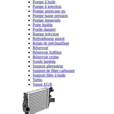
Pompe à huile
Pompe à injection
Pompe amorçage go
Pompe haute pression
Pompe immergée
Porte fusible
Poulie damper
Rampe injection
Refroidisseur gasoil
Relais de préchauffage
Réservoir
Réservoir AdBlue
Réservoir cerine
Sonde lambda
Support alternateur
Support de filtre carburant
Support filtre à huile
Turbo
Vanne EGR