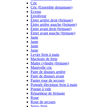
Cric
Cric (Ensemble depannage)
Ecrous
Enjoliveur
Étrier arrière droit (freinage)
Étrier arrière gauche (freinage)
Étrier avant droit (freinage)
Étrier avant gauche (freinage)
Jante
Jante
Jante
Jante
Levier frein à main
Machoire de frein
Maitre cylindre (freinage)
Manivelle cric
Paire de disques arrière
Paire de disques avant
Panier roue de secours
Poignée électrique frein à main
Pompe à vide
Répartiteur de freinage
Roue
Roue de secours
Servo frein