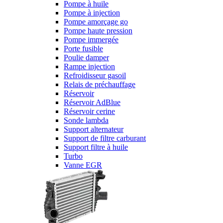
Pompe à huile
Pompe à injection
Pompe amorçage go
Pompe haute pression
Pompe immergée
Porte fusible
Poulie damper
Rampe injection
Refroidisseur gasoil
Relais de préchauffage
Réservoir
Réservoir AdBlue
Réservoir cerine
Sonde lambda
Support alternateur
Support de filtre carburant
Support filtre à huile
Turbo
Vanne EGR