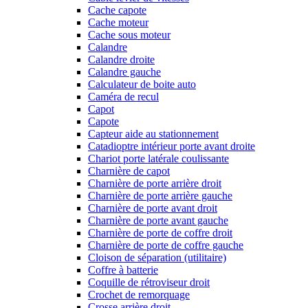
Cache capote
Cache moteur
Cache sous moteur
Calandre
Calandre droite
Calandre gauche
Calculateur de boite auto
Caméra de recul
Capot
Capote
Capteur aide au stationnement
Catadioptre intérieur porte avant droite
Chariot porte latérale coulissante
Charnière de capot
Charnière de porte arrière droit
Charnière de porte arrière gauche
Charnière de porte avant droit
Charnière de porte avant gauche
Charnière de porte de coffre droit
Charnière de porte de coffre gauche
Cloison de séparation (utilitaire)
Coffre à batterie
Coquille de rétroviseur droit
Crochet de remorquage
Crosse arrière droit