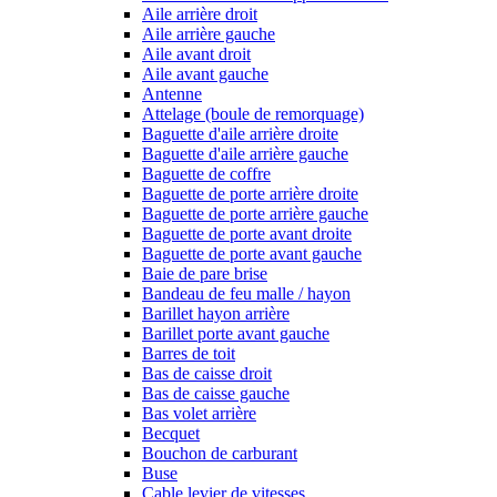
Aile arrière droit
Aile arrière gauche
Aile avant droit
Aile avant gauche
Antenne
Attelage (boule de remorquage)
Baguette d'aile arrière droite
Baguette d'aile arrière gauche
Baguette de coffre
Baguette de porte arrière droite
Baguette de porte arrière gauche
Baguette de porte avant droite
Baguette de porte avant gauche
Baie de pare brise
Bandeau de feu malle / hayon
Barillet hayon arrière
Barillet porte avant gauche
Barres de toit
Bas de caisse droit
Bas de caisse gauche
Bas volet arrière
Becquet
Bouchon de carburant
Buse
Cable levier de vitesses