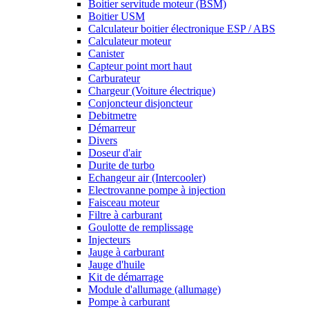
Boitier servitude moteur (BSM)
Boitier USM
Calculateur boitier électronique ESP / ABS
Calculateur moteur
Canister
Capteur point mort haut
Carburateur
Chargeur (Voiture électrique)
Conjoncteur disjoncteur
Debitmetre
Démarreur
Divers
Doseur d'air
Durite de turbo
Echangeur air (Intercooler)
Electrovanne pompe à injection
Faisceau moteur
Filtre à carburant
Goulotte de remplissage
Injecteurs
Jauge à carburant
Jauge d'huile
Kit de démarrage
Module d'allumage (allumage)
Pompe à carburant