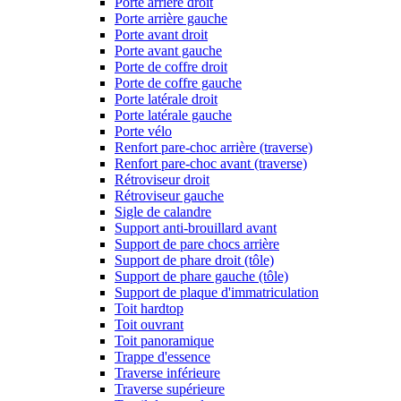
Porte arrière droit
Porte arrière gauche
Porte avant droit
Porte avant gauche
Porte de coffre droit
Porte de coffre gauche
Porte latérale droit
Porte latérale gauche
Porte vélo
Renfort pare-choc arrière (traverse)
Renfort pare-choc avant (traverse)
Rétroviseur droit
Rétroviseur gauche
Sigle de calandre
Support anti-brouillard avant
Support de pare chocs arrière
Support de phare droit (tôle)
Support de phare gauche (tôle)
Support de plaque d'immatriculation
Toit hardtop
Toit ouvrant
Toit panoramique
Trappe d'essence
Traverse inférieure
Traverse supérieure