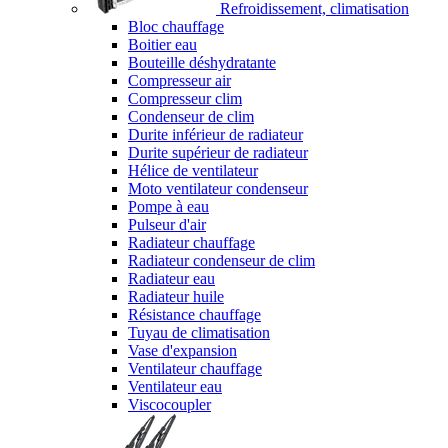
Refroidissement, climatisation
Bloc chauffage
Boitier eau
Bouteille déshydratante
Compresseur air
Compresseur clim
Condenseur de clim
Durite inférieur de radiateur
Durite supérieur de radiateur
Hélice de ventilateur
Moto ventilateur condenseur
Pompe à eau
Pulseur d'air
Radiateur chauffage
Radiateur condenseur de clim
Radiateur eau
Radiateur huile
Résistance chauffage
Tuyau de climatisation
Vase d'expansion
Ventilateur chauffage
Ventilateur eau
Viscocoupler