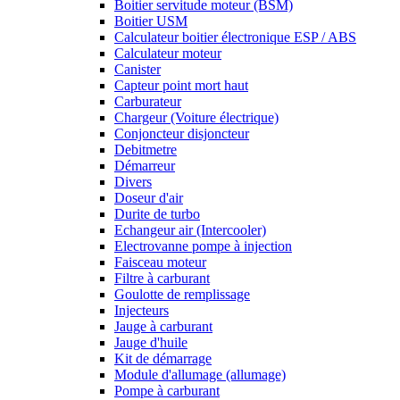
Boitier servitude moteur (BSM)
Boitier USM
Calculateur boitier électronique ESP / ABS
Calculateur moteur
Canister
Capteur point mort haut
Carburateur
Chargeur (Voiture électrique)
Conjoncteur disjoncteur
Debitmetre
Démarreur
Divers
Doseur d'air
Durite de turbo
Echangeur air (Intercooler)
Electrovanne pompe à injection
Faisceau moteur
Filtre à carburant
Goulotte de remplissage
Injecteurs
Jauge à carburant
Jauge d'huile
Kit de démarrage
Module d'allumage (allumage)
Pompe à carburant