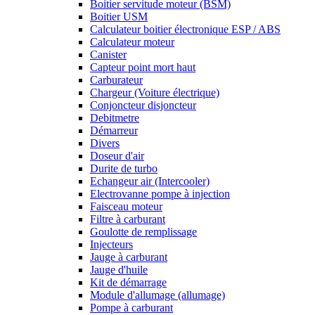
Boitier servitude moteur (BSM)
Boitier USM
Calculateur boitier électronique ESP / ABS
Calculateur moteur
Canister
Capteur point mort haut
Carburateur
Chargeur (Voiture électrique)
Conjoncteur disjoncteur
Debitmetre
Démarreur
Divers
Doseur d'air
Durite de turbo
Echangeur air (Intercooler)
Electrovanne pompe à injection
Faisceau moteur
Filtre à carburant
Goulotte de remplissage
Injecteurs
Jauge à carburant
Jauge d'huile
Kit de démarrage
Module d'allumage (allumage)
Pompe à carburant