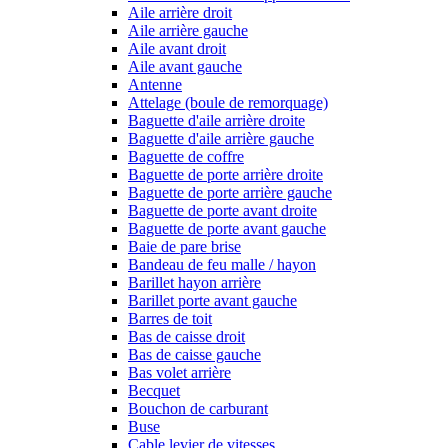
Aile arrière droit
Aile arrière gauche
Aile avant droit
Aile avant gauche
Antenne
Attelage (boule de remorquage)
Baguette d'aile arrière droite
Baguette d'aile arrière gauche
Baguette de coffre
Baguette de porte arrière droite
Baguette de porte arrière gauche
Baguette de porte avant droite
Baguette de porte avant gauche
Baie de pare brise
Bandeau de feu malle / hayon
Barillet hayon arrière
Barillet porte avant gauche
Barres de toit
Bas de caisse droit
Bas de caisse gauche
Bas volet arrière
Becquet
Bouchon de carburant
Buse
Cable levier de vitesses