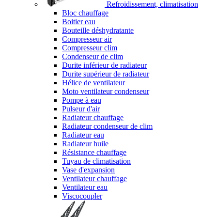
Refroidissement, climatisation
Bloc chauffage
Boitier eau
Bouteille déshydratante
Compresseur air
Compresseur clim
Condenseur de clim
Durite inférieur de radiateur
Durite supérieur de radiateur
Hélice de ventilateur
Moto ventilateur condenseur
Pompe à eau
Pulseur d'air
Radiateur chauffage
Radiateur condenseur de clim
Radiateur eau
Radiateur huile
Résistance chauffage
Tuyau de climatisation
Vase d'expansion
Ventilateur chauffage
Ventilateur eau
Viscocoupler