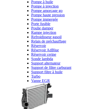
Pompe à huile
Pompe à injection
Pompe amorçage go
Pompe haute pression
Pompe immergée
Porte fusible
Poulie damper
Rampe injection
Refroidisseur gasoil
Relais de préchauffage
Réservoir
Réservoir AdBlue
Réservoir cerine
Sonde lambda
Support alternateur
Support de filtre carburant
Support filtre à huile
Turbo
Vanne EGR