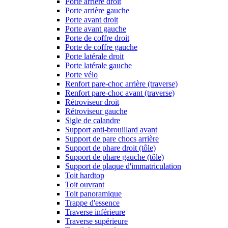
Porte arrière droit
Porte arrière gauche
Porte avant droit
Porte avant gauche
Porte de coffre droit
Porte de coffre gauche
Porte latérale droit
Porte latérale gauche
Porte vélo
Renfort pare-choc arrière (traverse)
Renfort pare-choc avant (traverse)
Rétroviseur droit
Rétroviseur gauche
Sigle de calandre
Support anti-brouillard avant
Support de pare chocs arrière
Support de phare droit (tôle)
Support de phare gauche (tôle)
Support de plaque d'immatriculation
Toit hardtop
Toit ouvrant
Toit panoramique
Trappe d'essence
Traverse inférieure
Traverse supérieure