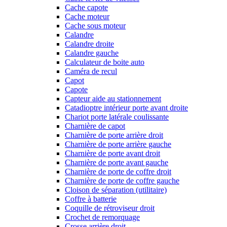
Cache capote
Cache moteur
Cache sous moteur
Calandre
Calandre droite
Calandre gauche
Calculateur de boite auto
Caméra de recul
Capot
Capote
Capteur aide au stationnement
Catadioptre intérieur porte avant droite
Chariot porte latérale coulissante
Charnière de capot
Charnière de porte arrière droit
Charnière de porte arrière gauche
Charnière de porte avant droit
Charnière de porte avant gauche
Charnière de porte de coffre droit
Charnière de porte de coffre gauche
Cloison de séparation (utilitaire)
Coffre à batterie
Coquille de rétroviseur droit
Crochet de remorquage
Crosse arrière droit